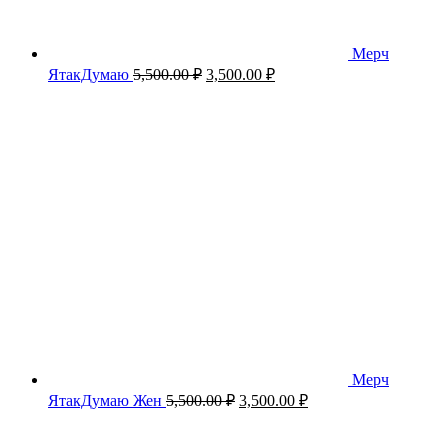
Мерч
Первоначальная
Текущая
ЯтакДумаю
5,500.00
₽
3,500.00
₽
цена
цена:
составляла
3,500.00 ₽.
5,500.00 ₽.
Мерч
Первоначальная
Текущая
ЯтакДумаю Жен
5,500.00
₽
3,500.00
₽
цена
цена:
составляла
3,500.00 ₽.