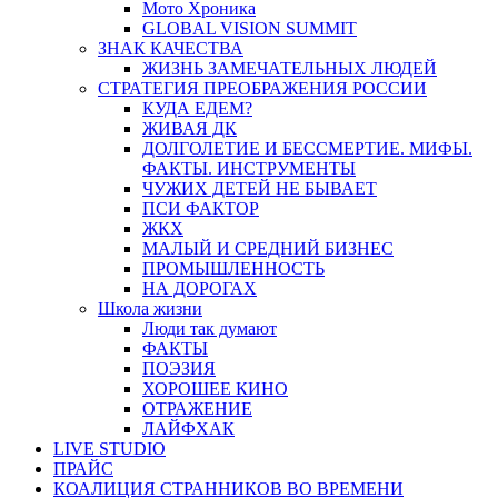
Мото Хроника
GLOBAL VISION SUMMIT
ЗНАК КАЧЕСТВА
ЖИЗНЬ ЗАМЕЧАТЕЛЬНЫХ ЛЮДЕЙ
СТРАТЕГИЯ ПРЕОБРАЖЕНИЯ РОССИИ
КУДА ЕДЕМ?
ЖИВАЯ ДК
ДОЛГОЛЕТИЕ И БЕССМЕРТИЕ. МИФЫ.
ФАКТЫ. ИНСТРУМЕНТЫ
ЧУЖИХ ДЕТЕЙ НЕ БЫВАЕТ
ПСИ ФАКТОР
ЖКХ
МАЛЫЙ И СРЕДНИЙ БИЗНЕС
ПРОМЫШЛЕННОСТЬ
НА ДОРОГАХ
Школа жизни
Люди так думают
ФАКТЫ
ПОЭЗИЯ
ХОРОШЕЕ КИНО
ОТРАЖЕНИЕ
ЛАЙФХАК
LIVE STUDIO
ПРАЙС
КОАЛИЦИЯ СТРАННИКОВ ВО ВРЕМЕНИ