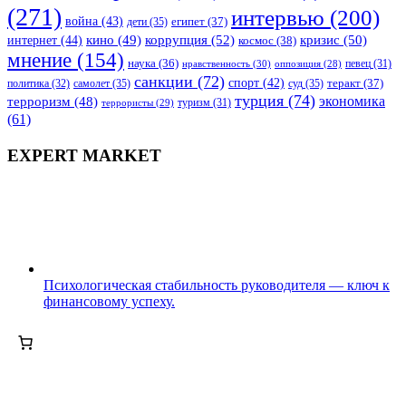
(271)
интервью
(200)
война
(43)
дети
(35)
египет
(37)
коррупция
(52)
кино
(49)
кризис
(50)
интернет
(44)
космос
(38)
мнение
(154)
наука
(36)
нравственность
(30)
певец
(31)
оппозиция
(28)
санкции
(72)
спорт
(42)
самолет
(35)
суд
(35)
теракт
(37)
политика
(32)
турция
(74)
экономика
терроризм
(48)
террористы
(29)
туризм
(31)
(61)
EXPERT MARKET
Психологическая стабильность руководителя — ключ к
финансовому успеху.