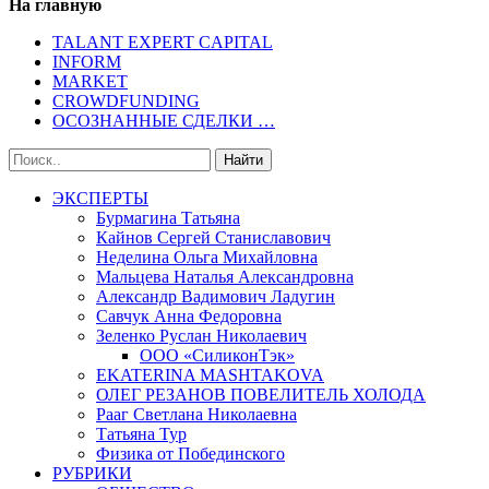
На главную
TALANT EXPERT CAPITAL
INFORM
MARKET
CROWDFUNDING
ОСОЗНАННЫЕ СДЕЛКИ …
ЭКСПЕРТЫ
Бурмагина Татьяна
Кайнов Сергей Станиславович
Неделина Ольга Михайловна
Мальцева Наталья Александровна
Александр Вадимович Ладугин
Савчук Анна Федоровна
Зеленко Руслан Николаевич
ООО «СиликонТэк»
EKATERINA MASHTAKOVA
ОЛЕГ РЕЗАНОВ ПОВЕЛИТЕЛЬ ХОЛОДА
Рааг Светлана Николаевна
Татьяна Тур
Физика от Побединского
РУБРИКИ