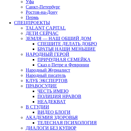
Уфа
Санкт-Петербург
Ростов-на-Дону
Пермь
СПЕЦПРОЕКТЫ
TALANT CAPITAL
ДЕТИ СЕЙЧАС
ЗЕМЛЯ — НАШ ОБЩИЙ ДОМ
СПЕШИТЕ ДЕЛАТЬ ДОБРО
БРАТЬЯ НАШИ МЕНЬШИЕ
НАРОДНЫЙ ГЕРОЙ
ПРИЧУДНАЯ СЕМЕЙКА
Сказ о Петре и Февронии
Народный Журналист
Народный писатель
КЛУБ ЭКСПЕРТОВ
ПРАВОСУДИЕ
ЧЕСТЬ ИМЕЮ
ПОЛИЦИЯ НРАВОВ
НЕАДЕКВАТ
В СТУДИИ
ВИДЕО БЛОГИ
АКАДЕМИЯ ЗДОРОВЬЯ
ТЕЛЕСНАЯ ПСИХОЛОГИЯ
ДИАЛОГИ БЕЗ КУПЮР