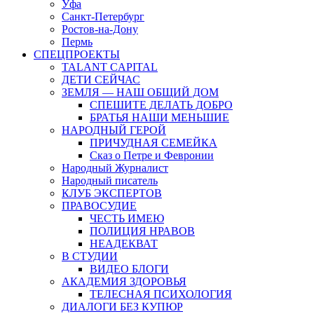
Уфа
Санкт-Петербург
Ростов-на-Дону
Пермь
СПЕЦПРОЕКТЫ
TALANT CAPITAL
ДЕТИ СЕЙЧАС
ЗЕМЛЯ — НАШ ОБЩИЙ ДОМ
СПЕШИТЕ ДЕЛАТЬ ДОБРО
БРАТЬЯ НАШИ МЕНЬШИЕ
НАРОДНЫЙ ГЕРОЙ
ПРИЧУДНАЯ СЕМЕЙКА
Сказ о Петре и Февронии
Народный Журналист
Народный писатель
КЛУБ ЭКСПЕРТОВ
ПРАВОСУДИЕ
ЧЕСТЬ ИМЕЮ
ПОЛИЦИЯ НРАВОВ
НЕАДЕКВАТ
В СТУДИИ
ВИДЕО БЛОГИ
АКАДЕМИЯ ЗДОРОВЬЯ
ТЕЛЕСНАЯ ПСИХОЛОГИЯ
ДИАЛОГИ БЕЗ КУПЮР