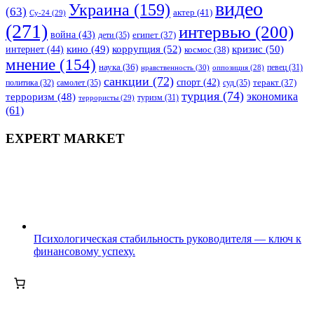
видео
Украина
(159)
(63)
актер
(41)
Су-24
(29)
(271)
интервью
(200)
война
(43)
дети
(35)
египет
(37)
коррупция
(52)
кино
(49)
кризис
(50)
интернет
(44)
космос
(38)
мнение
(154)
наука
(36)
нравственность
(30)
певец
(31)
оппозиция
(28)
санкции
(72)
спорт
(42)
самолет
(35)
суд
(35)
теракт
(37)
политика
(32)
турция
(74)
экономика
терроризм
(48)
террористы
(29)
туризм
(31)
(61)
EXPERT MARKET
Психологическая стабильность руководителя — ключ к
финансовому успеху.