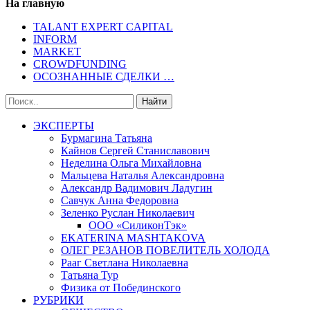
На главную
TALANT EXPERT CAPITAL
INFORM
MARKET
CROWDFUNDING
ОСОЗНАННЫЕ СДЕЛКИ …
ЭКСПЕРТЫ
Бурмагина Татьяна
Кайнов Сергей Станиславович
Неделина Ольга Михайловна
Мальцева Наталья Александровна
Александр Вадимович Ладугин
Савчук Анна Федоровна
Зеленко Руслан Николаевич
ООО «СиликонТэк»
EKATERINA MASHTAKOVA
ОЛЕГ РЕЗАНОВ ПОВЕЛИТЕЛЬ ХОЛОДА
Рааг Светлана Николаевна
Татьяна Тур
Физика от Побединского
РУБРИКИ