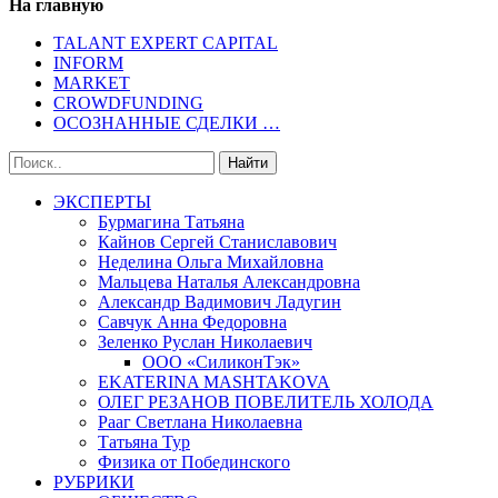
На главную
TALANT EXPERT CAPITAL
INFORM
MARKET
CROWDFUNDING
ОСОЗНАННЫЕ СДЕЛКИ …
ЭКСПЕРТЫ
Бурмагина Татьяна
Кайнов Сергей Станиславович
Неделина Ольга Михайловна
Мальцева Наталья Александровна
Александр Вадимович Ладугин
Савчук Анна Федоровна
Зеленко Руслан Николаевич
ООО «СиликонТэк»
EKATERINA MASHTAKOVA
ОЛЕГ РЕЗАНОВ ПОВЕЛИТЕЛЬ ХОЛОДА
Рааг Светлана Николаевна
Татьяна Тур
Физика от Побединского
РУБРИКИ