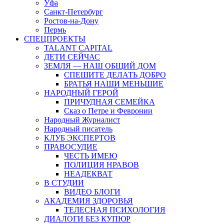
Уфа
Санкт-Петербург
Ростов-на-Дону
Пермь
СПЕЦПРОЕКТЫ
TALANT CAPITAL
ДЕТИ СЕЙЧАС
ЗЕМЛЯ — НАШ ОБЩИЙ ДОМ
СПЕШИТЕ ДЕЛАТЬ ДОБРО
БРАТЬЯ НАШИ МЕНЬШИЕ
НАРОДНЫЙ ГЕРОЙ
ПРИЧУДНАЯ СЕМЕЙКА
Сказ о Петре и Февронии
Народный Журналист
Народный писатель
КЛУБ ЭКСПЕРТОВ
ПРАВОСУДИЕ
ЧЕСТЬ ИМЕЮ
ПОЛИЦИЯ НРАВОВ
НЕАДЕКВАТ
В СТУДИИ
ВИДЕО БЛОГИ
АКАДЕМИЯ ЗДОРОВЬЯ
ТЕЛЕСНАЯ ПСИХОЛОГИЯ
ДИАЛОГИ БЕЗ КУПЮР