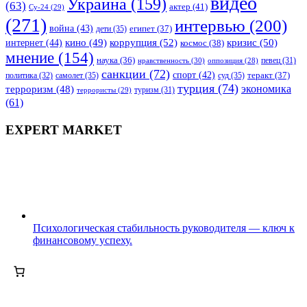
видео
Украина
(159)
(63)
актер
(41)
Су-24
(29)
(271)
интервью
(200)
война
(43)
дети
(35)
египет
(37)
коррупция
(52)
кино
(49)
кризис
(50)
интернет
(44)
космос
(38)
мнение
(154)
наука
(36)
нравственность
(30)
певец
(31)
оппозиция
(28)
санкции
(72)
спорт
(42)
самолет
(35)
суд
(35)
теракт
(37)
политика
(32)
турция
(74)
экономика
терроризм
(48)
террористы
(29)
туризм
(31)
(61)
EXPERT MARKET
Психологическая стабильность руководителя — ключ к
финансовому успеху.