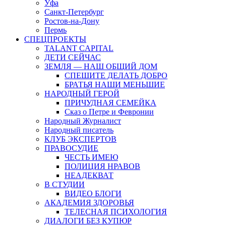
Уфа
Санкт-Петербург
Ростов-на-Дону
Пермь
СПЕЦПРОЕКТЫ
TALANT CAPITAL
ДЕТИ СЕЙЧАС
ЗЕМЛЯ — НАШ ОБЩИЙ ДОМ
СПЕШИТЕ ДЕЛАТЬ ДОБРО
БРАТЬЯ НАШИ МЕНЬШИЕ
НАРОДНЫЙ ГЕРОЙ
ПРИЧУДНАЯ СЕМЕЙКА
Сказ о Петре и Февронии
Народный Журналист
Народный писатель
КЛУБ ЭКСПЕРТОВ
ПРАВОСУДИЕ
ЧЕСТЬ ИМЕЮ
ПОЛИЦИЯ НРАВОВ
НЕАДЕКВАТ
В СТУДИИ
ВИДЕО БЛОГИ
АКАДЕМИЯ ЗДОРОВЬЯ
ТЕЛЕСНАЯ ПСИХОЛОГИЯ
ДИАЛОГИ БЕЗ КУПЮР