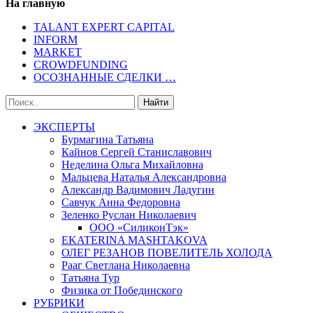
На главную
TALANT EXPERT CAPITAL
INFORM
MARKET
CROWDFUNDING
ОСОЗНАННЫЕ СДЕЛКИ …
ЭКСПЕРТЫ
Бурмагина Татьяна
Кайнов Сергей Станиславович
Неделина Ольга Михайловна
Мальцева Наталья Александровна
Александр Вадимович Ладугин
Савчук Анна Федоровна
Зеленко Руслан Николаевич
ООО «СиликонТэк»
EKATERINA MASHTAKOVA
ОЛЕГ РЕЗАНОВ ПОВЕЛИТЕЛЬ ХОЛОДА
Рааг Светлана Николаевна
Татьяна Тур
Физика от Побединского
РУБРИКИ