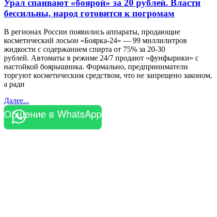
Урал спаивают «боярой» за 20 рублей. Власти
бессильны, народ готовится к погромам
В регионах России появились аппараты, продающие
косметический лосьон «Боярка-24» — 99 миллилитров
жидкости с содержанием спирта от 75% за 20-30
рублей. Автоматы в режиме 24/7 продают «фунфырики» с
настойкой боярышника. Формально, предприниматели
торгуют косметическим средством, что не запрещено законом,
а ради
Далее...
Общение в WhatsApp