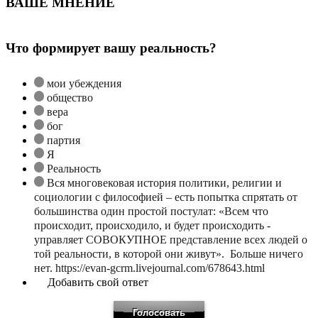
ВАШЕ МНЕНИЕ
Что формирует вашу реальность?
мои убеждения
общество
вера
бог
партия
Я
Реальность
Вся многовековая история политики, религии и
социологии с философией – есть попытка спрятать от
большинства один простой постулат: «Всем что
происходит, происходило, и будет происходить -
управляет СОВОКУПНОЕ представление всех людей о
той реальности, в которой они живут». Больше ничего
нет. https://evan-gcrm.livejournal.com/678643.html
Добавить свой ответ