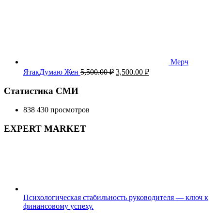
Мерч
Первоначальная
Текущая
ЯтакДумаю Жен
5,500.00
₽
3,500.00
₽
цена
цена:
составляла
3,500.00 ₽.
Статистика СМИ
5,500.00 ₽.
838 430 просмотров
EXPERT MARKET
Психологическая стабильность руководителя — ключ к
финансовому успеху.