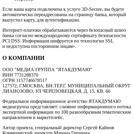
Если ваша карта подключена к услуге 3D-Secure, вы будете
автоматически переадресованы на страницу банка, который
выпустил карту, для аутентификации.
Интернет-платежи обрабатываются через безопасный шлюз
банка согласно международному сертификату безопасности
PCI DSS. Информация шифруется по технологии SSL
и недоступна посторонним лицам».
О КОМПАНИИ
ООО "МЕДИА ГРУППА "ЯТАКДУМАЮ"
ИНН 7731288370
ОГРН 1157746678517
127572, Г.МОСКВА, ВН.ТЕР.Г. МУНИЦИПАЛЬНЫЙ ОКРУГ
ЛИАНОЗОВО, УЛ ЧЕРЕПОВЕЦКАЯ, Д. 15, КВ. 66
Федеральное информационное агентство ЯТАКДУМАЮ
медиагруппа представляет: слияние информационного потока
экспертной информации по 100 разнообразным тематическим
направлением и маркетплейс.
Автор проекта, генеральный директор Сергей Кайнов
Коммерческий директор Марина Гришина