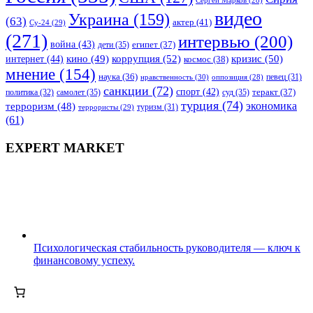
Сергей Марков
(28)
видео
Украина
(159)
(63)
актер
(41)
Су-24
(29)
(271)
интервью
(200)
война
(43)
дети
(35)
египет
(37)
коррупция
(52)
кино
(49)
кризис
(50)
интернет
(44)
космос
(38)
мнение
(154)
наука
(36)
нравственность
(30)
певец
(31)
оппозиция
(28)
санкции
(72)
спорт
(42)
самолет
(35)
суд
(35)
теракт
(37)
политика
(32)
турция
(74)
экономика
терроризм
(48)
террористы
(29)
туризм
(31)
(61)
EXPERT MARKET
Психологическая стабильность руководителя — ключ к
финансовому успеху.