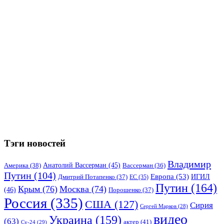
Тэги новостей
Владимир
Анатолий Вассерман
(45)
Америка
(38)
Вассерман
(36)
Путин
(104)
Европа
(53)
ИГИЛ
Дмитрий Потапенко
(37)
ЕС
(35)
Путин
(164)
Крым
(76)
Москва
(74)
(46)
Порошенко
(37)
Россия
(335)
США
(127)
Сирия
Сергей Марков
(28)
видео
Украина
(159)
(63)
актер
(41)
Су-24
(29)