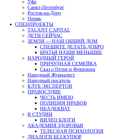
Уфа
Санкт-Петербург
Ростов-на-Дону
Пермь
СПЕЦПРОЕКТЫ
TALANT CAPITAL
ДЕТИ СЕЙЧАС
ЗЕМЛЯ — НАШ ОБЩИЙ ДОМ
СПЕШИТЕ ДЕЛАТЬ ДОБРО
БРАТЬЯ НАШИ МЕНЬШИЕ
НАРОДНЫЙ ГЕРОЙ
ПРИЧУДНАЯ СЕМЕЙКА
Сказ о Петре и Февронии
Народный Журналист
Народный писатель
КЛУБ ЭКСПЕРТОВ
ПРАВОСУДИЕ
ЧЕСТЬ ИМЕЮ
ПОЛИЦИЯ НРАВОВ
НЕАДЕКВАТ
В СТУДИИ
ВИДЕО БЛОГИ
АКАДЕМИЯ ЗДОРОВЬЯ
ТЕЛЕСНАЯ ПСИХОЛОГИЯ
ДИАЛОГИ БЕЗ КУПЮР