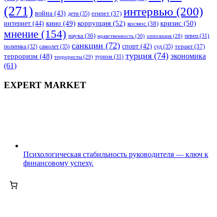
(271)
интервью
(200)
война
(43)
дети
(35)
египет
(37)
коррупция
(52)
кино
(49)
кризис
(50)
интернет
(44)
космос
(38)
мнение
(154)
наука
(36)
нравственность
(30)
певец
(31)
оппозиция
(28)
санкции
(72)
спорт
(42)
самолет
(35)
суд
(35)
теракт
(37)
политика
(32)
турция
(74)
экономика
терроризм
(48)
террористы
(29)
туризм
(31)
(61)
EXPERT MARKET
Психологическая стабильность руководителя — ключ к
финансовому успеху.