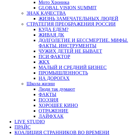
Мото Хроника
GLOBAL VISION SUMMIT
ЗНАК КАЧЕСТВА
ЖИЗНЬ ЗАМЕЧАТЕЛЬНЫХ ЛЮДЕЙ
СТРАТЕГИЯ ПРЕОБРАЖЕНИЯ РОССИИ
КУДА ЕДЕМ?
ЖИВАЯ ДК
ДОЛГОЛЕТИЕ И БЕССМЕРТИЕ. МИФЫ.
ФАКТЫ. ИНСТРУМЕНТЫ
ЧУЖИХ ДЕТЕЙ НЕ БЫВАЕТ
ПСИ ФАКТОР
ЖКХ
МАЛЫЙ И СРЕДНИЙ БИЗНЕС
ПРОМЫШЛЕННОСТЬ
НА ДОРОГАХ
Школа жизни
Люди так думают
ФАКТЫ
ПОЭЗИЯ
ХОРОШЕЕ КИНО
ОТРАЖЕНИЕ
ЛАЙФХАК
LIVE STUDIO
ПРАЙС
КОАЛИЦИЯ СТРАННИКОВ ВО ВРЕМЕНИ