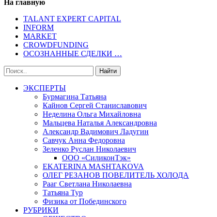
На главную
TALANT EXPERT CAPITAL
INFORM
MARKET
CROWDFUNDING
ОСОЗНАННЫЕ СДЕЛКИ …
ЭКСПЕРТЫ
Бурмагина Татьяна
Кайнов Сергей Станиславович
Неделина Ольга Михайловна
Мальцева Наталья Александровна
Александр Вадимович Ладугин
Савчук Анна Федоровна
Зеленко Руслан Николаевич
ООО «СиликонТэк»
EKATERINA MASHTAKOVA
ОЛЕГ РЕЗАНОВ ПОВЕЛИТЕЛЬ ХОЛОДА
Рааг Светлана Николаевна
Татьяна Тур
Физика от Побединского
РУБРИКИ