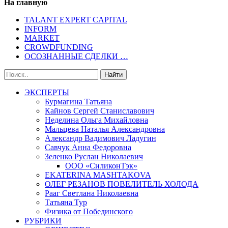
На главную
TALANT EXPERT CAPITAL
INFORM
MARKET
CROWDFUNDING
ОСОЗНАННЫЕ СДЕЛКИ …
ЭКСПЕРТЫ
Бурмагина Татьяна
Кайнов Сергей Станиславович
Неделина Ольга Михайловна
Мальцева Наталья Александровна
Александр Вадимович Ладугин
Савчук Анна Федоровна
Зеленко Руслан Николаевич
ООО «СиликонТэк»
EKATERINA MASHTAKOVA
ОЛЕГ РЕЗАНОВ ПОВЕЛИТЕЛЬ ХОЛОДА
Рааг Светлана Николаевна
Татьяна Тур
Физика от Побединского
РУБРИКИ