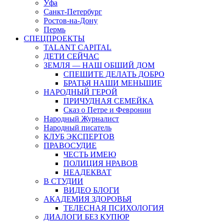
Уфа
Санкт-Петербург
Ростов-на-Дону
Пермь
СПЕЦПРОЕКТЫ
TALANT CAPITAL
ДЕТИ СЕЙЧАС
ЗЕМЛЯ — НАШ ОБЩИЙ ДОМ
СПЕШИТЕ ДЕЛАТЬ ДОБРО
БРАТЬЯ НАШИ МЕНЬШИЕ
НАРОДНЫЙ ГЕРОЙ
ПРИЧУДНАЯ СЕМЕЙКА
Сказ о Петре и Февронии
Народный Журналист
Народный писатель
КЛУБ ЭКСПЕРТОВ
ПРАВОСУДИЕ
ЧЕСТЬ ИМЕЮ
ПОЛИЦИЯ НРАВОВ
НЕАДЕКВАТ
В СТУДИИ
ВИДЕО БЛОГИ
АКАДЕМИЯ ЗДОРОВЬЯ
ТЕЛЕСНАЯ ПСИХОЛОГИЯ
ДИАЛОГИ БЕЗ КУПЮР