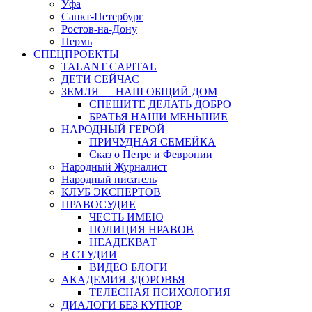
Уфа
Санкт-Петербург
Ростов-на-Дону
Пермь
СПЕЦПРОЕКТЫ
TALANT CAPITAL
ДЕТИ СЕЙЧАС
ЗЕМЛЯ — НАШ ОБЩИЙ ДОМ
СПЕШИТЕ ДЕЛАТЬ ДОБРО
БРАТЬЯ НАШИ МЕНЬШИЕ
НАРОДНЫЙ ГЕРОЙ
ПРИЧУДНАЯ СЕМЕЙКА
Сказ о Петре и Февронии
Народный Журналист
Народный писатель
КЛУБ ЭКСПЕРТОВ
ПРАВОСУДИЕ
ЧЕСТЬ ИМЕЮ
ПОЛИЦИЯ НРАВОВ
НЕАДЕКВАТ
В СТУДИИ
ВИДЕО БЛОГИ
АКАДЕМИЯ ЗДОРОВЬЯ
ТЕЛЕСНАЯ ПСИХОЛОГИЯ
ДИАЛОГИ БЕЗ КУПЮР