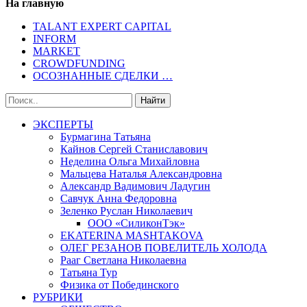
На главную
TALANT EXPERT CAPITAL
INFORM
MARKET
CROWDFUNDING
ОСОЗНАННЫЕ СДЕЛКИ …
ЭКСПЕРТЫ
Бурмагина Татьяна
Кайнов Сергей Станиславович
Неделина Ольга Михайловна
Мальцева Наталья Александровна
Александр Вадимович Ладугин
Савчук Анна Федоровна
Зеленко Руслан Николаевич
ООО «СиликонТэк»
EKATERINA MASHTAKOVA
ОЛЕГ РЕЗАНОВ ПОВЕЛИТЕЛЬ ХОЛОДА
Рааг Светлана Николаевна
Татьяна Тур
Физика от Побединского
РУБРИКИ