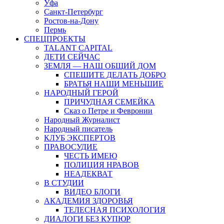
Уфа
Санкт-Петербург
Ростов-на-Дону
Пермь
СПЕЦПРОЕКТЫ
TALANT CAPITAL
ДЕТИ СЕЙЧАС
ЗЕМЛЯ — НАШ ОБЩИЙ ДОМ
СПЕШИТЕ ДЕЛАТЬ ДОБРО
БРАТЬЯ НАШИ МЕНЬШИЕ
НАРОДНЫЙ ГЕРОЙ
ПРИЧУДНАЯ СЕМЕЙКА
Сказ о Петре и Февронии
Народный Журналист
Народный писатель
КЛУБ ЭКСПЕРТОВ
ПРАВОСУДИЕ
ЧЕСТЬ ИМЕЮ
ПОЛИЦИЯ НРАВОВ
НЕАДЕКВАТ
В СТУДИИ
ВИДЕО БЛОГИ
АКАДЕМИЯ ЗДОРОВЬЯ
ТЕЛЕСНАЯ ПСИХОЛОГИЯ
ДИАЛОГИ БЕЗ КУПЮР