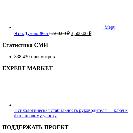
Мерч
Первоначальная
Текущая
ЯтакДумаю Жен
5,500.00
₽
3,500.00
₽
цена
цена:
составляла
3,500.00 ₽.
Статистика СМИ
5,500.00 ₽.
838 430 просмотров
EXPERT MARKET
Психологическая стабильность руководителя — ключ к
финансовому успеху.
ПОДДЕРЖАТЬ ПРОЕКТ