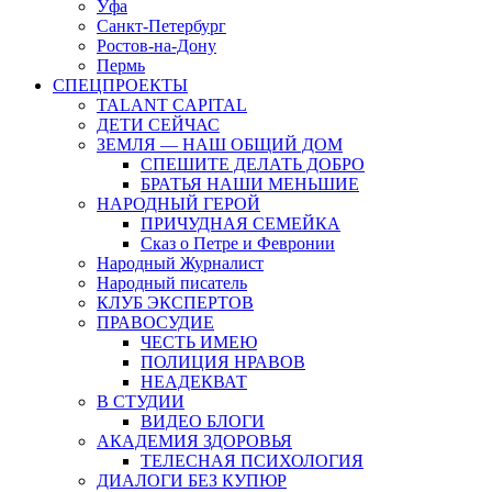
Уфа
Санкт-Петербург
Ростов-на-Дону
Пермь
СПЕЦПРОЕКТЫ
TALANT CAPITAL
ДЕТИ СЕЙЧАС
ЗЕМЛЯ — НАШ ОБЩИЙ ДОМ
СПЕШИТЕ ДЕЛАТЬ ДОБРО
БРАТЬЯ НАШИ МЕНЬШИЕ
НАРОДНЫЙ ГЕРОЙ
ПРИЧУДНАЯ СЕМЕЙКА
Сказ о Петре и Февронии
Народный Журналист
Народный писатель
КЛУБ ЭКСПЕРТОВ
ПРАВОСУДИЕ
ЧЕСТЬ ИМЕЮ
ПОЛИЦИЯ НРАВОВ
НЕАДЕКВАТ
В СТУДИИ
ВИДЕО БЛОГИ
АКАДЕМИЯ ЗДОРОВЬЯ
ТЕЛЕСНАЯ ПСИХОЛОГИЯ
ДИАЛОГИ БЕЗ КУПЮР