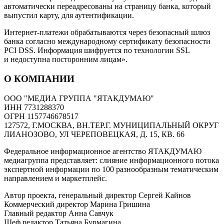
автоматически переадресованы на страницу банка, который
выпустил карту, для аутентификации.
Интернет-платежи обрабатываются через безопасный шлюз
банка согласно международному сертификату безопасности
PCI DSS. Информация шифруется по технологии SSL
и недоступна посторонним лицам».
О КОМПАНИИ
ООО "МЕДИА ГРУППА "ЯТАКДУМАЮ"
ИНН 7731288370
ОГРН 1157746678517
127572, Г.МОСКВА, ВН.ТЕР.Г. МУНИЦИПАЛЬНЫЙ ОКРУГ
ЛИАНОЗОВО, УЛ ЧЕРЕПОВЕЦКАЯ, Д. 15, КВ. 66
Федеральное информационное агентство ЯТАКДУМАЮ
медиагруппа представляет: слияние информационного потока
экспертной информации по 100 разнообразным тематическим
направлением и маркетплейс.
Автор проекта, генеральный директор Сергей Кайнов
Коммерческий директор Марина Гришина
Главный редактор Анна Савчук
Шеф редактор Татьяна Бурмагина