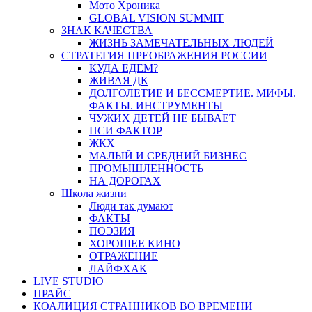
Мото Хроника
GLOBAL VISION SUMMIT
ЗНАК КАЧЕСТВА
ЖИЗНЬ ЗАМЕЧАТЕЛЬНЫХ ЛЮДЕЙ
СТРАТЕГИЯ ПРЕОБРАЖЕНИЯ РОССИИ
КУДА ЕДЕМ?
ЖИВАЯ ДК
ДОЛГОЛЕТИЕ И БЕССМЕРТИЕ. МИФЫ.
ФАКТЫ. ИНСТРУМЕНТЫ
ЧУЖИХ ДЕТЕЙ НЕ БЫВАЕТ
ПСИ ФАКТОР
ЖКХ
МАЛЫЙ И СРЕДНИЙ БИЗНЕС
ПРОМЫШЛЕННОСТЬ
НА ДОРОГАХ
Школа жизни
Люди так думают
ФАКТЫ
ПОЭЗИЯ
ХОРОШЕЕ КИНО
ОТРАЖЕНИЕ
ЛАЙФХАК
LIVE STUDIO
ПРАЙС
КОАЛИЦИЯ СТРАННИКОВ ВО ВРЕМЕНИ