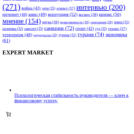
(271)
интервью
(200)
война
(43)
дети
(35)
египет
(37)
коррупция
(52)
кино
(49)
кризис
(50)
интернет
(44)
космос
(38)
мнение
(154)
наука
(36)
нравственность
(30)
певец
(31)
оппозиция
(28)
санкции
(72)
спорт
(42)
самолет
(35)
суд
(35)
теракт
(37)
политика
(32)
турция
(74)
экономика
терроризм
(48)
террористы
(29)
туризм
(31)
(61)
EXPERT MARKET
Психологическая стабильность руководителя — ключ к
финансовому успеху.