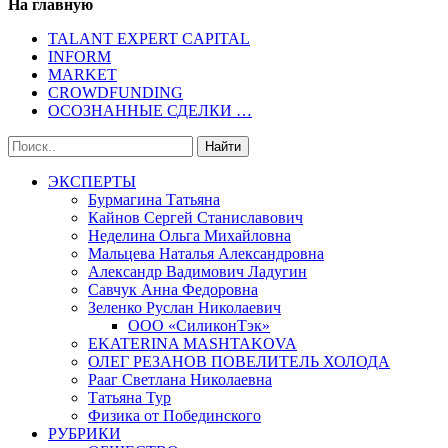
На главную
TALANT EXPERT CAPITAL
INFORM
MARKET
CROWDFUNDING
ОСОЗНАННЫЕ СДЕЛКИ …
ЭКСПЕРТЫ
Бурмагина Татьяна
Кайнов Сергей Станиславович
Неделина Ольга Михайловна
Мальцева Наталья Александровна
Александр Вадимович Ладугин
Савчук Анна Федоровна
Зеленко Руслан Николаевич
ООО «СиликонТэк»
EKATERINA MASHTAKOVA
ОЛЕГ РЕЗАНОВ ПОВЕЛИТЕЛЬ ХОЛОДА
Рааг Светлана Николаевна
Татьяна Тур
Физика от Побединского
РУБРИКИ