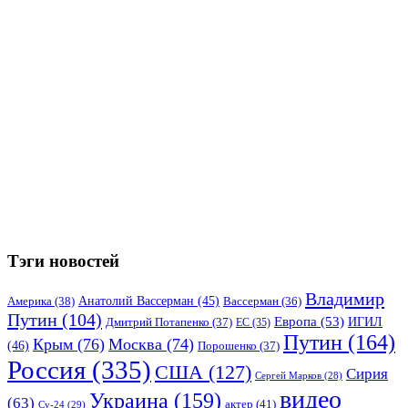
Тэги новостей
Владимир
Анатолий Вассерман
(45)
Америка
(38)
Вассерман
(36)
Путин
(104)
Европа
(53)
ИГИЛ
Дмитрий Потапенко
(37)
ЕС
(35)
Путин
(164)
Крым
(76)
Москва
(74)
(46)
Порошенко
(37)
Россия
(335)
США
(127)
Сирия
Сергей Марков
(28)
видео
Украина
(159)
(63)
актер
(41)
Су-24
(29)