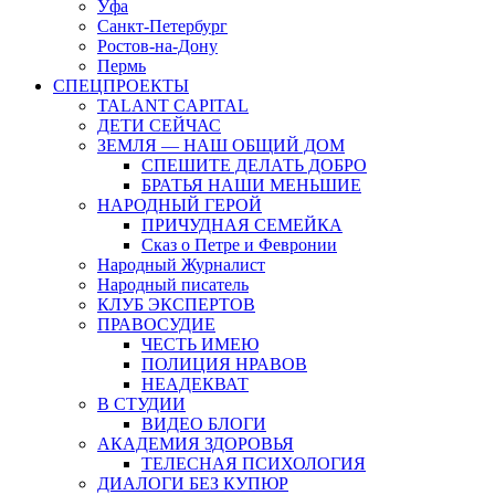
Уфа
Санкт-Петербург
Ростов-на-Дону
Пермь
СПЕЦПРОЕКТЫ
TALANT CAPITAL
ДЕТИ СЕЙЧАС
ЗЕМЛЯ — НАШ ОБЩИЙ ДОМ
СПЕШИТЕ ДЕЛАТЬ ДОБРО
БРАТЬЯ НАШИ МЕНЬШИЕ
НАРОДНЫЙ ГЕРОЙ
ПРИЧУДНАЯ СЕМЕЙКА
Сказ о Петре и Февронии
Народный Журналист
Народный писатель
КЛУБ ЭКСПЕРТОВ
ПРАВОСУДИЕ
ЧЕСТЬ ИМЕЮ
ПОЛИЦИЯ НРАВОВ
НЕАДЕКВАТ
В СТУДИИ
ВИДЕО БЛОГИ
АКАДЕМИЯ ЗДОРОВЬЯ
ТЕЛЕСНАЯ ПСИХОЛОГИЯ
ДИАЛОГИ БЕЗ КУПЮР