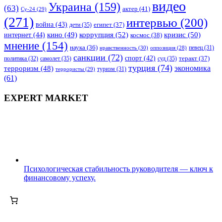
видео
Украина
(159)
(63)
актер
(41)
Су-24
(29)
(271)
интервью
(200)
война
(43)
дети
(35)
египет
(37)
коррупция
(52)
кино
(49)
кризис
(50)
интернет
(44)
космос
(38)
мнение
(154)
наука
(36)
нравственность
(30)
певец
(31)
оппозиция
(28)
санкции
(72)
спорт
(42)
самолет
(35)
суд
(35)
теракт
(37)
политика
(32)
турция
(74)
экономика
терроризм
(48)
террористы
(29)
туризм
(31)
(61)
EXPERT MARKET
Психологическая стабильность руководителя — ключ к
финансовому успеху.