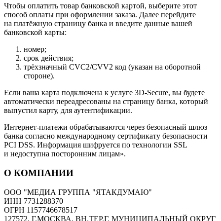
Чтобы оплатить товар банковской картой, выберите этот
способ оплаты при оформлении заказа. Далее перейдите
на платёжную страницу банка и введите данные вашей
банковской карты:
номер;
срок действия;
трёхзначный CVC2/CVV2 код (указан на оборотной
стороне).
Если ваша карта подключена к услуге 3D-Secure, вы будете
автоматически переадресованы на страницу банка, который
выпустил карту, для аутентификации.
Интернет-платежи обрабатываются через безопасный шлюз
банка согласно международному сертификату безопасности
PCI DSS. Информация шифруется по технологии SSL
и недоступна посторонним лицам».
О КОМПАНИИ
ООО "МЕДИА ГРУППА "ЯТАКДУМАЮ"
ИНН 7731288370
ОГРН 1157746678517
127572, Г.МОСКВА, ВН.ТЕР.Г. МУНИЦИПАЛЬНЫЙ ОКРУГ