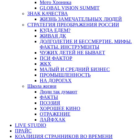
Мото Хроника
GLOBAL VISION SUMMIT
ЗНАК КАЧЕСТВА
ЖИЗНЬ ЗАМЕЧАТЕЛЬНЫХ ЛЮДЕЙ
СТРАТЕГИЯ ПРЕОБРАЖЕНИЯ РОССИИ
КУДА ЕДЕМ?
ЖИВАЯ ДК
ДОЛГОЛЕТИЕ И БЕССМЕРТИЕ. МИФЫ.
ФАКТЫ. ИНСТРУМЕНТЫ
ЧУЖИХ ДЕТЕЙ НЕ БЫВАЕТ
ПСИ ФАКТОР
ЖКХ
МАЛЫЙ И СРЕДНИЙ БИЗНЕС
ПРОМЫШЛЕННОСТЬ
НА ДОРОГАХ
Школа жизни
Люди так думают
ФАКТЫ
ПОЭЗИЯ
ХОРОШЕЕ КИНО
ОТРАЖЕНИЕ
ЛАЙФХАК
LIVE STUDIO
ПРАЙС
КОАЛИЦИЯ СТРАННИКОВ ВО ВРЕМЕНИ