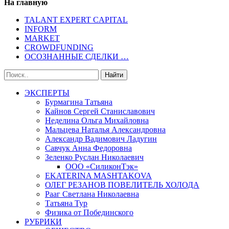
На главную
TALANT EXPERT CAPITAL
INFORM
MARKET
CROWDFUNDING
ОСОЗНАННЫЕ СДЕЛКИ …
ЭКСПЕРТЫ
Бурмагина Татьяна
Кайнов Сергей Станиславович
Неделина Ольга Михайловна
Мальцева Наталья Александровна
Александр Вадимович Ладугин
Савчук Анна Федоровна
Зеленко Руслан Николаевич
ООО «СиликонТэк»
EKATERINA MASHTAKOVA
ОЛЕГ РЕЗАНОВ ПОВЕЛИТЕЛЬ ХОЛОДА
Рааг Светлана Николаевна
Татьяна Тур
Физика от Побединского
РУБРИКИ