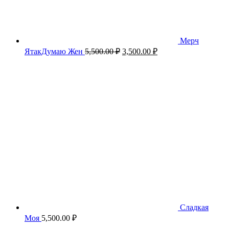
Мерч
Первоначальная
Текущая
ЯтакДумаю Жен
5,500.00
₽
3,500.00
₽
цена
цена:
составляла
3,500.00 ₽.
5,500.00 ₽.
Сладкая
Моя
5,500.00
₽