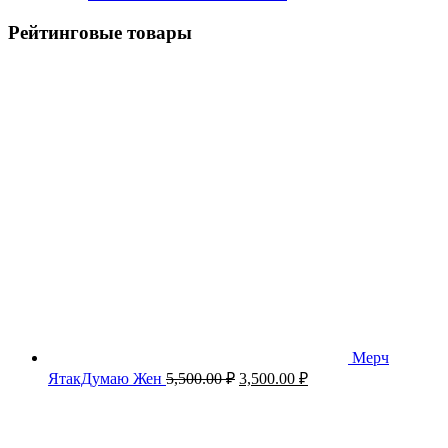
Рейтинговые товары
Мерч
Первоначальная
Текущая
ЯтакДумаю Жен
5,500.00
₽
3,500.00
₽
цена
цена:
составляла
3,500.00 ₽.
5,500.00 ₽.