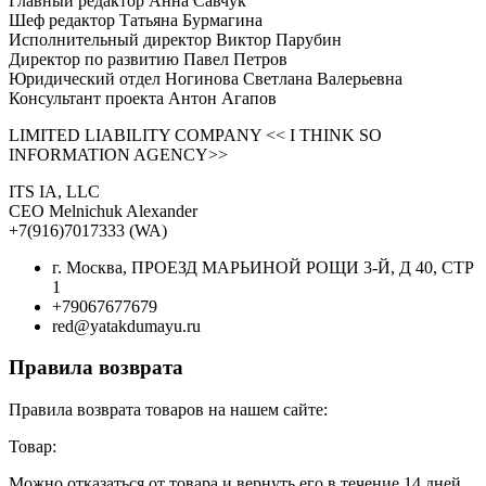
Главный редактор Анна Савчук
Шеф редактор Татьяна Бурмагина
Исполнительный директор Виктор Парубин
Директор по развитию Павел Петров
Юридический отдел Ногинова Светлана Валерьевна
Консультант проекта Антон Агапов
LIMITED LIABILITY COMPANY << I THINK SO
INFORMATION AGENCY>>
ITS IA, LLC
CEO Melnichuk Alexander
+7(916)7017333 (WA)
г. Москва, ПРОЕЗД МАРЬИНОЙ РОЩИ 3-Й, Д 40, СТР
1
+79067677679
red@yatakdumayu.ru
Правила возврата
Правила возврата товаров на нашем сайте:
Товар:
Можно отказаться от товара и вернуть его в течение 14 дней.