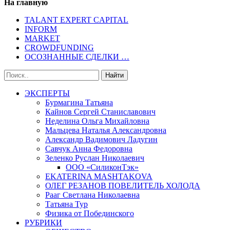
На главную
TALANT EXPERT CAPITAL
INFORM
MARKET
CROWDFUNDING
ОСОЗНАННЫЕ СДЕЛКИ …
ЭКСПЕРТЫ
Бурмагина Татьяна
Кайнов Сергей Станиславович
Неделина Ольга Михайловна
Мальцева Наталья Александровна
Александр Вадимович Ладугин
Савчук Анна Федоровна
Зеленко Руслан Николаевич
ООО «СиликонТэк»
EKATERINA MASHTAKOVA
ОЛЕГ РЕЗАНОВ ПОВЕЛИТЕЛЬ ХОЛОДА
Рааг Светлана Николаевна
Татьяна Тур
Физика от Побединского
РУБРИКИ