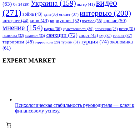
видео
Украина
(159)
(63)
актер
(41)
Су-24
(29)
(271)
интервью
(200)
война
(43)
дети
(35)
египет
(37)
коррупция
(52)
кино
(49)
кризис
(50)
интернет
(44)
космос
(38)
мнение
(154)
наука
(36)
нравственность
(30)
певец
(31)
оппозиция
(28)
санкции
(72)
спорт
(42)
самолет
(35)
суд
(35)
теракт
(37)
политика
(32)
турция
(74)
экономика
терроризм
(48)
террористы
(29)
туризм
(31)
(61)
EXPERT MARKET
Психологическая стабильность руководителя — ключ к
финансовому успеху.