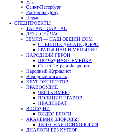
Уфа
Санкт-Петербург
Ростов-на-Дону
Пермь
СПЕЦПРОЕКТЫ
TALANT CAPITAL
ДЕТИ СЕЙЧАС
ЗЕМЛЯ — НАШ ОБЩИЙ ДОМ
СПЕШИТЕ ДЕЛАТЬ ДОБРО
БРАТЬЯ НАШИ МЕНЬШИЕ
НАРОДНЫЙ ГЕРОЙ
ПРИЧУДНАЯ СЕМЕЙКА
Сказ о Петре и Февронии
Народный Журналист
Народный писатель
КЛУБ ЭКСПЕРТОВ
ПРАВОСУДИЕ
ЧЕСТЬ ИМЕЮ
ПОЛИЦИЯ НРАВОВ
НЕАДЕКВАТ
В СТУДИИ
ВИДЕО БЛОГИ
АКАДЕМИЯ ЗДОРОВЬЯ
ТЕЛЕСНАЯ ПСИХОЛОГИЯ
ДИАЛОГИ БЕЗ КУПЮР