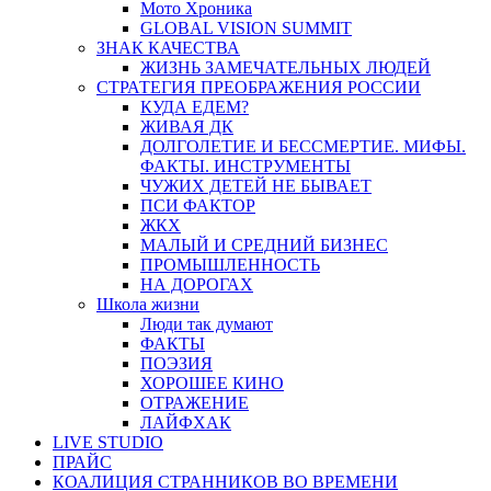
Мото Хроника
GLOBAL VISION SUMMIT
ЗНАК КАЧЕСТВА
ЖИЗНЬ ЗАМЕЧАТЕЛЬНЫХ ЛЮДЕЙ
СТРАТЕГИЯ ПРЕОБРАЖЕНИЯ РОССИИ
КУДА ЕДЕМ?
ЖИВАЯ ДК
ДОЛГОЛЕТИЕ И БЕССМЕРТИЕ. МИФЫ.
ФАКТЫ. ИНСТРУМЕНТЫ
ЧУЖИХ ДЕТЕЙ НЕ БЫВАЕТ
ПСИ ФАКТОР
ЖКХ
МАЛЫЙ И СРЕДНИЙ БИЗНЕС
ПРОМЫШЛЕННОСТЬ
НА ДОРОГАХ
Школа жизни
Люди так думают
ФАКТЫ
ПОЭЗИЯ
ХОРОШЕЕ КИНО
ОТРАЖЕНИЕ
ЛАЙФХАК
LIVE STUDIO
ПРАЙС
КОАЛИЦИЯ СТРАННИКОВ ВО ВРЕМЕНИ