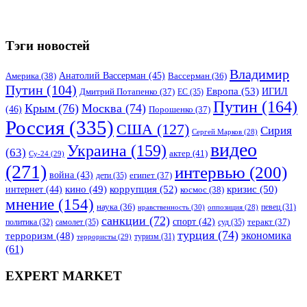
Тэги новостей
Владимир
Анатолий Вассерман
(45)
Америка
(38)
Вассерман
(36)
Путин
(104)
Европа
(53)
ИГИЛ
Дмитрий Потапенко
(37)
ЕС
(35)
Путин
(164)
Крым
(76)
Москва
(74)
(46)
Порошенко
(37)
Россия
(335)
США
(127)
Сирия
Сергей Марков
(28)
видео
Украина
(159)
(63)
актер
(41)
Су-24
(29)
(271)
интервью
(200)
война
(43)
дети
(35)
египет
(37)
коррупция
(52)
кино
(49)
кризис
(50)
интернет
(44)
космос
(38)
мнение
(154)
наука
(36)
нравственность
(30)
певец
(31)
оппозиция
(28)
санкции
(72)
спорт
(42)
самолет
(35)
суд
(35)
теракт
(37)
политика
(32)
турция
(74)
экономика
терроризм
(48)
террористы
(29)
туризм
(31)
(61)
EXPERT MARKET