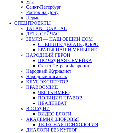
Уфа
Санкт-Петербург
Ростов-на-Дону
Пермь
СПЕЦПРОЕКТЫ
TALANT CAPITAL
ДЕТИ СЕЙЧАС
ЗЕМЛЯ — НАШ ОБЩИЙ ДОМ
СПЕШИТЕ ДЕЛАТЬ ДОБРО
БРАТЬЯ НАШИ МЕНЬШИЕ
НАРОДНЫЙ ГЕРОЙ
ПРИЧУДНАЯ СЕМЕЙКА
Сказ о Петре и Февронии
Народный Журналист
Народный писатель
КЛУБ ЭКСПЕРТОВ
ПРАВОСУДИЕ
ЧЕСТЬ ИМЕЮ
ПОЛИЦИЯ НРАВОВ
НЕАДЕКВАТ
В СТУДИИ
ВИДЕО БЛОГИ
АКАДЕМИЯ ЗДОРОВЬЯ
ТЕЛЕСНАЯ ПСИХОЛОГИЯ
ДИАЛОГИ БЕЗ КУПЮР