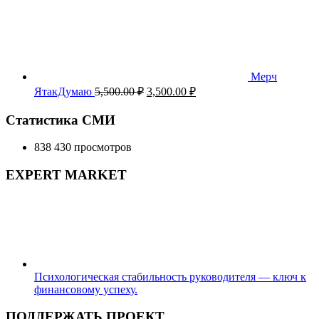
Мерч
Первоначальная
Текущая
ЯтакДумаю
5,500.00
₽
3,500.00
₽
цена
цена:
составляла
3,500.00 ₽.
Статистика СМИ
5,500.00 ₽.
838 430 просмотров
EXPERT MARKET
Психологическая стабильность руководителя — ключ к
финансовому успеху.
ПОДДЕРЖАТЬ ПРОЕКТ