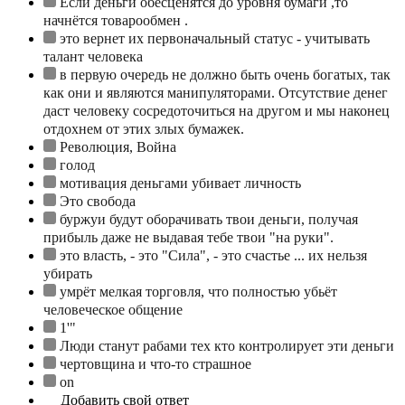
Если деньги обесценятся до уровня бумаги ,то
начнётся товарообмен .
это вернет их первоначальный статус - учитывать
талант человека
в первую очередь не должно быть очень богатых, так
как они и являются манипуляторами. Отсутствие денег
даст человеку сосредоточиться на другом и мы наконец
отдохнем от этих злых бумажек.
Революция, Война
голод
мотивация деньгами убивает личность
Это свобода
буржуи будут оборачивать твои деньги, получая
прибыль даже не выдавая тебе твои "на руки".
это власть, - это "Сила", - это счастье ... их нельзя
убирать
умрёт мелкая торговля, что полностью убьёт
человеческое общение
1'"
Люди станут рабами тех кто контролирует эти деньги
чертовщина и что-то страшное
on
Добавить свой ответ