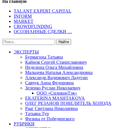
На главную
TALANT EXPERT CAPITAL
INFORM
MARKET
CROWDFUNDING
ОСОЗНАННЫЕ СДЕЛКИ …
ЭКСПЕРТЫ
Бурмагина Татьяна
Кайнов Сергей Станиславович
Неделина Ольга Михайловна
Мальцева Наталья Александровна
Александр Вадимович Ладугин
Савчук Анна Федоровна
Зеленко Руслан Николаевич
ООО «СиликонТэк»
EKATERINA MASHTAKOVA
ОЛЕГ РЕЗАНОВ ПОВЕЛИТЕЛЬ ХОЛОДА
Рааг Светлана Николаевна
Татьяна Тур
Физика от Побединского
РУБРИКИ