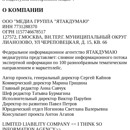
О КОМПАНИИ
ООО "МЕДИА ГРУППА "ЯТАКДУМАЮ"
ИНН 7731288370
ОГРН 1157746678517
127572, Г.МОСКВА, ВН.ТЕР.Г. МУНИЦИПАЛЬНЫЙ ОКРУГ
ЛИАНОЗОВО, УЛ ЧЕРЕПОВЕЦКАЯ, Д. 15, КВ. 66
Федеральное информационное агентство ЯТАКДУМАЮ
медиагруппа представляет: слияние информационного потока
экспертной информации по 100 разнообразным тематическим
направлением и маркетплейс.
Автор проекта, генеральный директор Сергей Кайнов
Коммерческий директор Марина Гришина
Главный редактор Анна Савчук
Шеф редактор Татьяна Бурмагина
Исполнительный директор Виктор Парубин
Директор по развитию Павел Петров
Юридический отдел Ногинова Светлана Валерьевна
Консультант проекта Антон Агапов
LIMITED LIABILITY COMPANY << I THINK SO
INFORMATION AGENCY>>