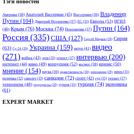
Тэги новостей
Владимир
Анатолий Вассерман
(45)
Америка
(38)
Вассерман
(36)
Путин
(104)
Европа
(53)
ИГИЛ
Дмитрий Потапенко
(37)
ЕС
(35)
Путин
(164)
Крым
(76)
Москва
(74)
(46)
Порошенко
(37)
Россия
(335)
США
(127)
Сирия
Сергей Марков
(28)
видео
Украина
(159)
(63)
актер
(41)
Су-24
(29)
(271)
интервью
(200)
война
(43)
дети
(35)
египет
(37)
коррупция
(52)
кино
(49)
кризис
(50)
интернет
(44)
космос
(38)
мнение
(154)
наука
(36)
нравственность
(30)
певец
(31)
оппозиция
(28)
санкции
(72)
спорт
(42)
самолет
(35)
суд
(35)
теракт
(37)
политика
(32)
турция
(74)
экономика
терроризм
(48)
террористы
(29)
туризм
(31)
(61)
EXPERT MARKET