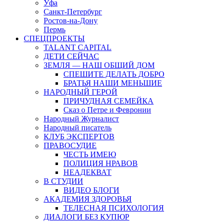
Уфа
Санкт-Петербург
Ростов-на-Дону
Пермь
СПЕЦПРОЕКТЫ
TALANT CAPITAL
ДЕТИ СЕЙЧАС
ЗЕМЛЯ — НАШ ОБЩИЙ ДОМ
СПЕШИТЕ ДЕЛАТЬ ДОБРО
БРАТЬЯ НАШИ МЕНЬШИЕ
НАРОДНЫЙ ГЕРОЙ
ПРИЧУДНАЯ СЕМЕЙКА
Сказ о Петре и Февронии
Народный Журналист
Народный писатель
КЛУБ ЭКСПЕРТОВ
ПРАВОСУДИЕ
ЧЕСТЬ ИМЕЮ
ПОЛИЦИЯ НРАВОВ
НЕАДЕКВАТ
В СТУДИИ
ВИДЕО БЛОГИ
АКАДЕМИЯ ЗДОРОВЬЯ
ТЕЛЕСНАЯ ПСИХОЛОГИЯ
ДИАЛОГИ БЕЗ КУПЮР