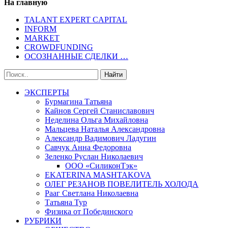
На главную
TALANT EXPERT CAPITAL
INFORM
MARKET
CROWDFUNDING
ОСОЗНАННЫЕ СДЕЛКИ …
ЭКСПЕРТЫ
Бурмагина Татьяна
Кайнов Сергей Станиславович
Неделина Ольга Михайловна
Мальцева Наталья Александровна
Александр Вадимович Ладугин
Савчук Анна Федоровна
Зеленко Руслан Николаевич
ООО «СиликонТэк»
EKATERINA MASHTAKOVA
ОЛЕГ РЕЗАНОВ ПОВЕЛИТЕЛЬ ХОЛОДА
Рааг Светлана Николаевна
Татьяна Тур
Физика от Побединского
РУБРИКИ