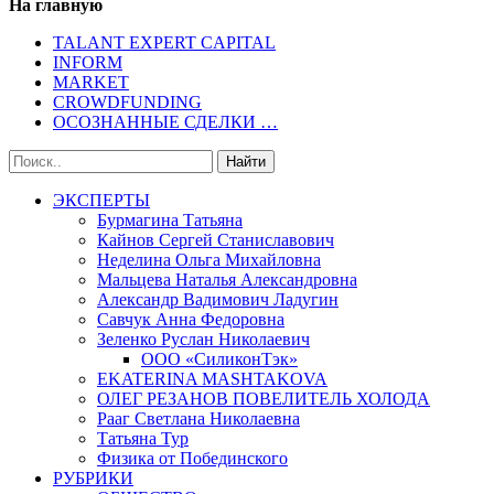
На главную
TALANT EXPERT CAPITAL
INFORM
MARKET
CROWDFUNDING
ОСОЗНАННЫЕ СДЕЛКИ …
ЭКСПЕРТЫ
Бурмагина Татьяна
Кайнов Сергей Станиславович
Неделина Ольга Михайловна
Мальцева Наталья Александровна
Александр Вадимович Ладугин
Савчук Анна Федоровна
Зеленко Руслан Николаевич
ООО «СиликонТэк»
EKATERINA MASHTAKOVA
ОЛЕГ РЕЗАНОВ ПОВЕЛИТЕЛЬ ХОЛОДА
Рааг Светлана Николаевна
Татьяна Тур
Физика от Побединского
РУБРИКИ