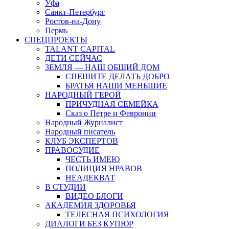
Уфа
Санкт-Петербург
Ростов-на-Дону
Пермь
СПЕЦПРОЕКТЫ
TALANT CAPITAL
ДЕТИ СЕЙЧАС
ЗЕМЛЯ — НАШ ОБЩИЙ ДОМ
СПЕШИТЕ ДЕЛАТЬ ДОБРО
БРАТЬЯ НАШИ МЕНЬШИЕ
НАРОДНЫЙ ГЕРОЙ
ПРИЧУДНАЯ СЕМЕЙКА
Сказ о Петре и Февронии
Народный Журналист
Народный писатель
КЛУБ ЭКСПЕРТОВ
ПРАВОСУДИЕ
ЧЕСТЬ ИМЕЮ
ПОЛИЦИЯ НРАВОВ
НЕАДЕКВАТ
В СТУДИИ
ВИДЕО БЛОГИ
АКАДЕМИЯ ЗДОРОВЬЯ
ТЕЛЕСНАЯ ПСИХОЛОГИЯ
ДИАЛОГИ БЕЗ КУПЮР