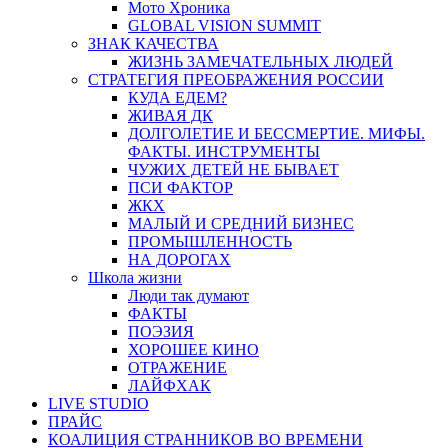
Мото Хроника
GLOBAL VISION SUMMIT
ЗНАК КАЧЕСТВА
ЖИЗНЬ ЗАМЕЧАТЕЛЬНЫХ ЛЮДЕЙ
СТРАТЕГИЯ ПРЕОБРАЖЕНИЯ РОССИИ
КУДА ЕДЕМ?
ЖИВАЯ ДК
ДОЛГОЛЕТИЕ И БЕССМЕРТИЕ. МИФЫ.
ФАКТЫ. ИНСТРУМЕНТЫ
ЧУЖИХ ДЕТЕЙ НЕ БЫВАЕТ
ПСИ ФАКТОР
ЖКХ
МАЛЫЙ И СРЕДНИЙ БИЗНЕС
ПРОМЫШЛЕННОСТЬ
НА ДОРОГАХ
Школа жизни
Люди так думают
ФАКТЫ
ПОЭЗИЯ
ХОРОШЕЕ КИНО
ОТРАЖЕНИЕ
ЛАЙФХАК
LIVE STUDIO
ПРАЙС
КОАЛИЦИЯ СТРАННИКОВ ВО ВРЕМЕНИ