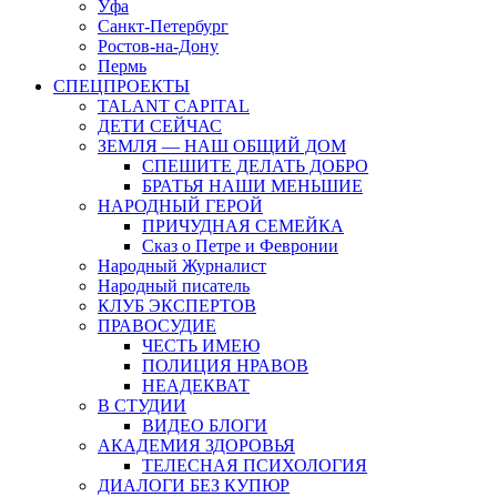
Уфа
Санкт-Петербург
Ростов-на-Дону
Пермь
СПЕЦПРОЕКТЫ
TALANT CAPITAL
ДЕТИ СЕЙЧАС
ЗЕМЛЯ — НАШ ОБЩИЙ ДОМ
СПЕШИТЕ ДЕЛАТЬ ДОБРО
БРАТЬЯ НАШИ МЕНЬШИЕ
НАРОДНЫЙ ГЕРОЙ
ПРИЧУДНАЯ СЕМЕЙКА
Сказ о Петре и Февронии
Народный Журналист
Народный писатель
КЛУБ ЭКСПЕРТОВ
ПРАВОСУДИЕ
ЧЕСТЬ ИМЕЮ
ПОЛИЦИЯ НРАВОВ
НЕАДЕКВАТ
В СТУДИИ
ВИДЕО БЛОГИ
АКАДЕМИЯ ЗДОРОВЬЯ
ТЕЛЕСНАЯ ПСИХОЛОГИЯ
ДИАЛОГИ БЕЗ КУПЮР