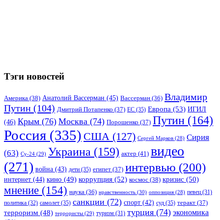
Тэги новостей
Владимир
Анатолий Вассерман
(45)
Америка
(38)
Вассерман
(36)
Путин
(104)
Европа
(53)
ИГИЛ
Дмитрий Потапенко
(37)
ЕС
(35)
Путин
(164)
Крым
(76)
Москва
(74)
(46)
Порошенко
(37)
Россия
(335)
США
(127)
Сирия
Сергей Марков
(28)
видео
Украина
(159)
(63)
актер
(41)
Су-24
(29)
(271)
интервью
(200)
война
(43)
дети
(35)
египет
(37)
коррупция
(52)
кино
(49)
кризис
(50)
интернет
(44)
космос
(38)
мнение
(154)
наука
(36)
нравственность
(30)
певец
(31)
оппозиция
(28)
санкции
(72)
спорт
(42)
самолет
(35)
суд
(35)
теракт
(37)
политика
(32)
турция
(74)
экономика
терроризм
(48)
террористы
(29)
туризм
(31)