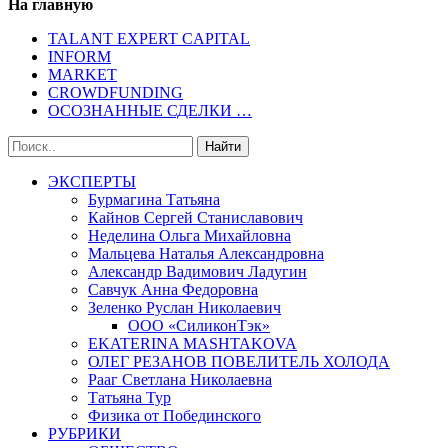
На главную
TALANT EXPERT CAPITAL
INFORM
MARKET
CROWDFUNDING
ОСОЗНАННЫЕ СДЕЛКИ …
ЭКСПЕРТЫ
Бурмагина Татьяна
Кайнов Сергей Станиславович
Неделина Ольга Михайловна
Мальцева Наталья Александровна
Александр Вадимович Ладугин
Савчук Анна Федоровна
Зеленко Руслан Николаевич
ООО «СиликонТэк»
EKATERINA MASHTAKOVA
ОЛЕГ РЕЗАНОВ ПОВЕЛИТЕЛЬ ХОЛОДА
Рааг Светлана Николаевна
Татьяна Тур
Физика от Побединского
РУБРИКИ