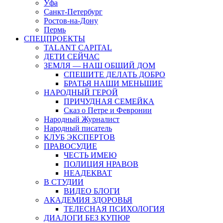
Уфа
Санкт-Петербург
Ростов-на-Дону
Пермь
СПЕЦПРОЕКТЫ
TALANT CAPITAL
ДЕТИ СЕЙЧАС
ЗЕМЛЯ — НАШ ОБЩИЙ ДОМ
СПЕШИТЕ ДЕЛАТЬ ДОБРО
БРАТЬЯ НАШИ МЕНЬШИЕ
НАРОДНЫЙ ГЕРОЙ
ПРИЧУДНАЯ СЕМЕЙКА
Сказ о Петре и Февронии
Народный Журналист
Народный писатель
КЛУБ ЭКСПЕРТОВ
ПРАВОСУДИЕ
ЧЕСТЬ ИМЕЮ
ПОЛИЦИЯ НРАВОВ
НЕАДЕКВАТ
В СТУДИИ
ВИДЕО БЛОГИ
АКАДЕМИЯ ЗДОРОВЬЯ
ТЕЛЕСНАЯ ПСИХОЛОГИЯ
ДИАЛОГИ БЕЗ КУПЮР