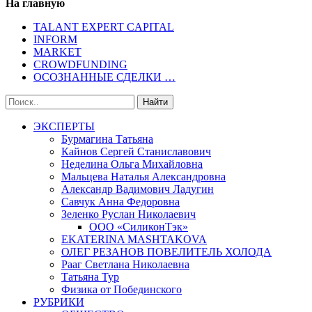
На главную
TALANT EXPERT CAPITAL
INFORM
MARKET
CROWDFUNDING
ОСОЗНАННЫЕ СДЕЛКИ …
ЭКСПЕРТЫ
Бурмагина Татьяна
Кайнов Сергей Станиславович
Неделина Ольга Михайловна
Мальцева Наталья Александровна
Александр Вадимович Ладугин
Савчук Анна Федоровна
Зеленко Руслан Николаевич
ООО «СиликонТэк»
EKATERINA MASHTAKOVA
ОЛЕГ РЕЗАНОВ ПОВЕЛИТЕЛЬ ХОЛОДА
Рааг Светлана Николаевна
Татьяна Тур
Физика от Побединского
РУБРИКИ