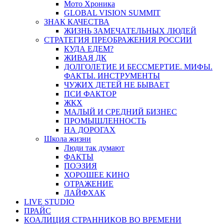
Мото Хроника
GLOBAL VISION SUMMIT
ЗНАК КАЧЕСТВА
ЖИЗНЬ ЗАМЕЧАТЕЛЬНЫХ ЛЮДЕЙ
СТРАТЕГИЯ ПРЕОБРАЖЕНИЯ РОССИИ
КУДА ЕДЕМ?
ЖИВАЯ ДК
ДОЛГОЛЕТИЕ И БЕССМЕРТИЕ. МИФЫ.
ФАКТЫ. ИНСТРУМЕНТЫ
ЧУЖИХ ДЕТЕЙ НЕ БЫВАЕТ
ПСИ ФАКТОР
ЖКХ
МАЛЫЙ И СРЕДНИЙ БИЗНЕС
ПРОМЫШЛЕННОСТЬ
НА ДОРОГАХ
Школа жизни
Люди так думают
ФАКТЫ
ПОЭЗИЯ
ХОРОШЕЕ КИНО
ОТРАЖЕНИЕ
ЛАЙФХАК
LIVE STUDIO
ПРАЙС
КОАЛИЦИЯ СТРАННИКОВ ВО ВРЕМЕНИ