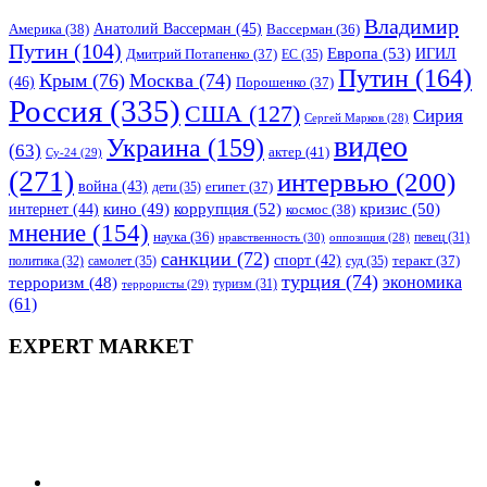
Владимир
Анатолий Вассерман
(45)
Америка
(38)
Вассерман
(36)
Путин
(104)
Европа
(53)
ИГИЛ
Дмитрий Потапенко
(37)
ЕС
(35)
Путин
(164)
Крым
(76)
Москва
(74)
(46)
Порошенко
(37)
Россия
(335)
США
(127)
Сирия
Сергей Марков
(28)
видео
Украина
(159)
(63)
актер
(41)
Су-24
(29)
(271)
интервью
(200)
война
(43)
дети
(35)
египет
(37)
коррупция
(52)
кино
(49)
кризис
(50)
интернет
(44)
космос
(38)
мнение
(154)
наука
(36)
нравственность
(30)
певец
(31)
оппозиция
(28)
санкции
(72)
спорт
(42)
самолет
(35)
суд
(35)
теракт
(37)
политика
(32)
турция
(74)
экономика
терроризм
(48)
террористы
(29)
туризм
(31)
(61)
EXPERT MARKET