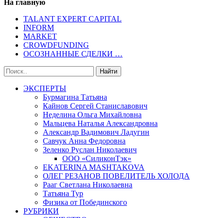
На главную
TALANT EXPERT CAPITAL
INFORM
MARKET
CROWDFUNDING
ОСОЗНАННЫЕ СДЕЛКИ …
ЭКСПЕРТЫ
Бурмагина Татьяна
Кайнов Сергей Станиславович
Неделина Ольга Михайловна
Мальцева Наталья Александровна
Александр Вадимович Ладугин
Савчук Анна Федоровна
Зеленко Руслан Николаевич
ООО «СиликонТэк»
EKATERINA MASHTAKOVA
ОЛЕГ РЕЗАНОВ ПОВЕЛИТЕЛЬ ХОЛОДА
Рааг Светлана Николаевна
Татьяна Тур
Физика от Побединского
РУБРИКИ