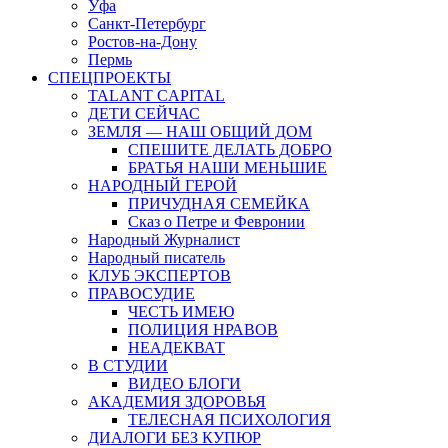
Уфа
Санкт-Петербург
Ростов-на-Дону
Пермь
СПЕЦПРОЕКТЫ
TALANT CAPITAL
ДЕТИ СЕЙЧАС
ЗЕМЛЯ — НАШ ОБЩИЙ ДОМ
СПЕШИТЕ ДЕЛАТЬ ДОБРО
БРАТЬЯ НАШИ МЕНЬШИЕ
НАРОДНЫЙ ГЕРОЙ
ПРИЧУДНАЯ СЕМЕЙКА
Сказ о Петре и Февронии
Народный Журналист
Народный писатель
КЛУБ ЭКСПЕРТОВ
ПРАВОСУДИЕ
ЧЕСТЬ ИМЕЮ
ПОЛИЦИЯ НРАВОВ
НЕАДЕКВАТ
В СТУДИИ
ВИДЕО БЛОГИ
АКАДЕМИЯ ЗДОРОВЬЯ
ТЕЛЕСНАЯ ПСИХОЛОГИЯ
ДИАЛОГИ БЕЗ КУПЮР