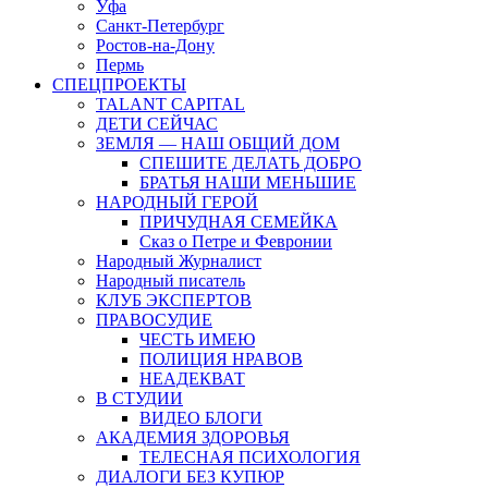
Уфа
Санкт-Петербург
Ростов-на-Дону
Пермь
СПЕЦПРОЕКТЫ
TALANT CAPITAL
ДЕТИ СЕЙЧАС
ЗЕМЛЯ — НАШ ОБЩИЙ ДОМ
СПЕШИТЕ ДЕЛАТЬ ДОБРО
БРАТЬЯ НАШИ МЕНЬШИЕ
НАРОДНЫЙ ГЕРОЙ
ПРИЧУДНАЯ СЕМЕЙКА
Сказ о Петре и Февронии
Народный Журналист
Народный писатель
КЛУБ ЭКСПЕРТОВ
ПРАВОСУДИЕ
ЧЕСТЬ ИМЕЮ
ПОЛИЦИЯ НРАВОВ
НЕАДЕКВАТ
В СТУДИИ
ВИДЕО БЛОГИ
АКАДЕМИЯ ЗДОРОВЬЯ
ТЕЛЕСНАЯ ПСИХОЛОГИЯ
ДИАЛОГИ БЕЗ КУПЮР