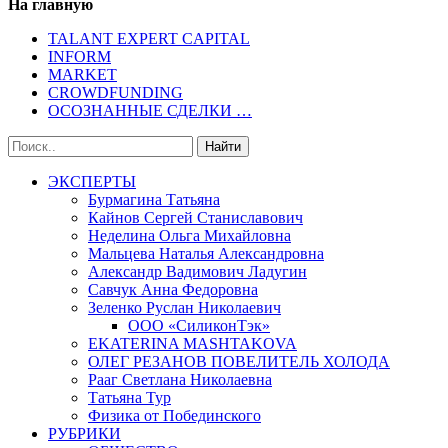
На главную
TALANT EXPERT CAPITAL
INFORM
MARKET
CROWDFUNDING
ОСОЗНАННЫЕ СДЕЛКИ …
ЭКСПЕРТЫ
Бурмагина Татьяна
Кайнов Сергей Станиславович
Неделина Ольга Михайловна
Мальцева Наталья Александровна
Александр Вадимович Ладугин
Савчук Анна Федоровна
Зеленко Руслан Николаевич
ООО «СиликонТэк»
EKATERINA MASHTAKOVA
ОЛЕГ РЕЗАНОВ ПОВЕЛИТЕЛЬ ХОЛОДА
Рааг Светлана Николаевна
Татьяна Тур
Физика от Побединского
РУБРИКИ