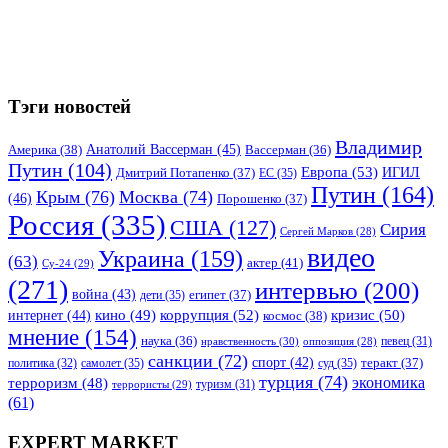
Тэги новостей
Владимир
Анатолий Вассерман
(45)
Америка
(38)
Вассерман
(36)
Путин
(104)
Европа
(53)
ИГИЛ
Дмитрий Потапенко
(37)
ЕС
(35)
Путин
(164)
Крым
(76)
Москва
(74)
(46)
Порошенко
(37)
Россия
(335)
США
(127)
Сирия
Сергей Марков
(28)
видео
Украина
(159)
(63)
актер
(41)
Су-24
(29)
(271)
интервью
(200)
война
(43)
дети
(35)
египет
(37)
коррупция
(52)
кино
(49)
кризис
(50)
интернет
(44)
космос
(38)
мнение
(154)
наука
(36)
нравственность
(30)
певец
(31)
оппозиция
(28)
санкции
(72)
спорт
(42)
самолет
(35)
суд
(35)
теракт
(37)
политика
(32)
турция
(74)
экономика
терроризм
(48)
террористы
(29)
туризм
(31)
(61)
EXPERT MARKET