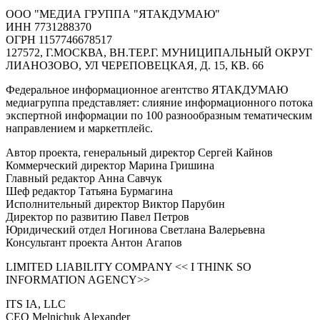
ООО "МЕДИА ГРУППА "ЯТАКДУМАЮ"
ИНН 7731288370
ОГРН 1157746678517
127572, Г.МОСКВА, ВН.ТЕР.Г. МУНИЦИПАЛЬНЫЙ ОКРУГ
ЛИАНОЗОВО, УЛ ЧЕРЕПОВЕЦКАЯ, Д. 15, КВ. 66
Федеральное информационное агентство ЯТАКДУМАЮ
медиагруппа представляет: слияние информационного потока
экспертной информации по 100 разнообразным тематическим
направлением и маркетплейс.
Автор проекта, генеральный директор Сергей Кайнов
Коммерческий директор Марина Гришина
Главный редактор Анна Савчук
Шеф редактор Татьяна Бурмагина
Исполнительный директор Виктор Парубин
Директор по развитию Павел Петров
Юридический отдел Ногинова Светлана Валерьевна
Консультант проекта Антон Агапов
LIMITED LIABILITY COMPANY << I THINK SO
INFORMATION AGENCY>>
ITS IA, LLC
CEO Melnichuk Alexander