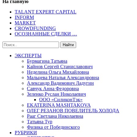
На главную
TALANT EXPERT CAPITAL
INFORM
MARKET
CROWDFUNDING
ОСОЗНАННЫЕ СДЕЛКИ …
ЭКСПЕРТЫ
Бурмагина Татьяна
Кайнов Сергей Станиславович
Неделина Ольга Михайловна
Мальцева Наталья Александровна
Александр Вадимович Ладугин
Савчук Анна Федоровна
Зеленко Руслан Николаевич
ООО «СиликонТэк»
EKATERINA MASHTAKOVA
ОЛЕГ РЕЗАНОВ ПОВЕЛИТЕЛЬ ХОЛОДА
Рааг Светлана Николаевна
Татьяна Тур
Физика от Побединского
РУБРИКИ