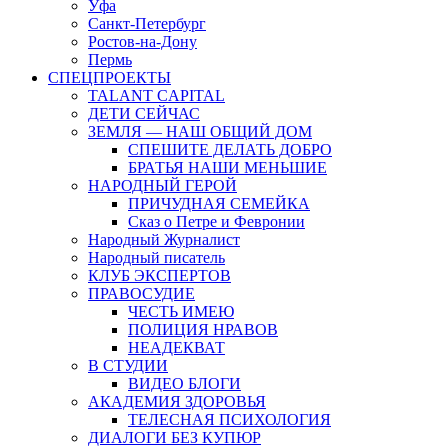
Уфа
Санкт-Петербург
Ростов-на-Дону
Пермь
СПЕЦПРОЕКТЫ
TALANT CAPITAL
ДЕТИ СЕЙЧАС
ЗЕМЛЯ — НАШ ОБЩИЙ ДОМ
СПЕШИТЕ ДЕЛАТЬ ДОБРО
БРАТЬЯ НАШИ МЕНЬШИЕ
НАРОДНЫЙ ГЕРОЙ
ПРИЧУДНАЯ СЕМЕЙКА
Сказ о Петре и Февронии
Народный Журналист
Народный писатель
КЛУБ ЭКСПЕРТОВ
ПРАВОСУДИЕ
ЧЕСТЬ ИМЕЮ
ПОЛИЦИЯ НРАВОВ
НЕАДЕКВАТ
В СТУДИИ
ВИДЕО БЛОГИ
АКАДЕМИЯ ЗДОРОВЬЯ
ТЕЛЕСНАЯ ПСИХОЛОГИЯ
ДИАЛОГИ БЕЗ КУПЮР