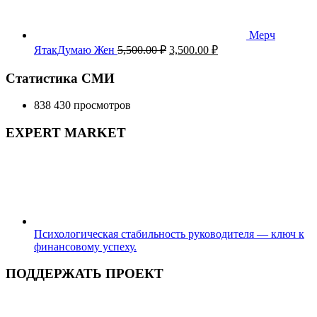
Мерч
Первоначальная
Текущая
ЯтакДумаю Жен
5,500.00
₽
3,500.00
₽
цена
цена:
составляла
3,500.00 ₽.
Статистика СМИ
5,500.00 ₽.
838 430 просмотров
EXPERT MARKET
Психологическая стабильность руководителя — ключ к
финансовому успеху.
ПОДДЕРЖАТЬ ПРОЕКТ