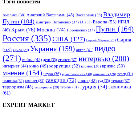
Тэги новостей
Владимир
Анатолий Вассерман
(45)
Америка
(38)
Вассерман
(36)
Путин
(104)
Европа
(53)
ИГИЛ
Дмитрий Потапенко
(37)
ЕС
(35)
Путин
(164)
Крым
(76)
Москва
(74)
(46)
Порошенко
(37)
Россия
(335)
США
(127)
Сирия
Сергей Марков
(28)
видео
Украина
(159)
(63)
актер
(41)
Су-24
(29)
(271)
интервью
(200)
война
(43)
дети
(35)
египет
(37)
коррупция
(52)
кино
(49)
кризис
(50)
интернет
(44)
космос
(38)
мнение
(154)
наука
(36)
нравственность
(30)
певец
(31)
оппозиция
(28)
санкции
(72)
спорт
(42)
самолет
(35)
суд
(35)
теракт
(37)
политика
(32)
турция
(74)
экономика
терроризм
(48)
террористы
(29)
туризм
(31)
(61)
EXPERT MARKET