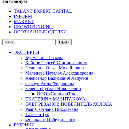
На главную
TALANT EXPERT CAPITAL
INFORM
MARKET
CROWDFUNDING
ОСОЗНАННЫЕ СДЕЛКИ …
ЭКСПЕРТЫ
Бурмагина Татьяна
Кайнов Сергей Станиславович
Неделина Ольга Михайловна
Мальцева Наталья Александровна
Александр Вадимович Ладугин
Савчук Анна Федоровна
Зеленко Руслан Николаевич
ООО «СиликонТэк»
EKATERINA MASHTAKOVA
ОЛЕГ РЕЗАНОВ ПОВЕЛИТЕЛЬ ХОЛОДА
Рааг Светлана Николаевна
Татьяна Тур
Физика от Побединского
РУБРИКИ