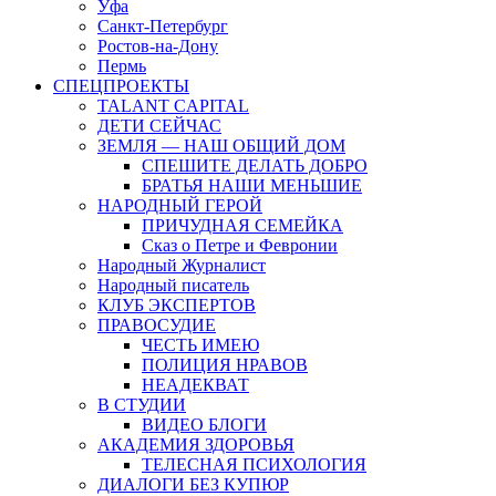
Уфа
Санкт-Петербург
Ростов-на-Дону
Пермь
СПЕЦПРОЕКТЫ
TALANT CAPITAL
ДЕТИ СЕЙЧАС
ЗЕМЛЯ — НАШ ОБЩИЙ ДОМ
СПЕШИТЕ ДЕЛАТЬ ДОБРО
БРАТЬЯ НАШИ МЕНЬШИЕ
НАРОДНЫЙ ГЕРОЙ
ПРИЧУДНАЯ СЕМЕЙКА
Сказ о Петре и Февронии
Народный Журналист
Народный писатель
КЛУБ ЭКСПЕРТОВ
ПРАВОСУДИЕ
ЧЕСТЬ ИМЕЮ
ПОЛИЦИЯ НРАВОВ
НЕАДЕКВАТ
В СТУДИИ
ВИДЕО БЛОГИ
АКАДЕМИЯ ЗДОРОВЬЯ
ТЕЛЕСНАЯ ПСИХОЛОГИЯ
ДИАЛОГИ БЕЗ КУПЮР