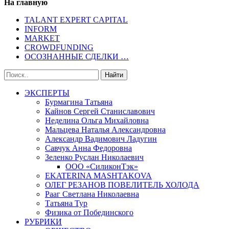
На главную
TALANT EXPERT CAPITAL
INFORM
MARKET
CROWDFUNDING
ОСОЗНАННЫЕ СДЕЛКИ …
ЭКСПЕРТЫ
Бурмагина Татьяна
Кайнов Сергей Станиславович
Неделина Ольга Михайловна
Мальцева Наталья Александровна
Александр Вадимович Ладугин
Савчук Анна Федоровна
Зеленко Руслан Николаевич
ООО «СиликонТэк»
EKATERINA MASHTAKOVA
ОЛЕГ РЕЗАНОВ ПОВЕЛИТЕЛЬ ХОЛОДА
Рааг Светлана Николаевна
Татьяна Тур
Физика от Побединского
РУБРИКИ