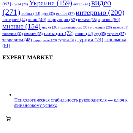
видео
Украина
(159)
(63)
актер
(41)
Су-24
(29)
(271)
интервью
(200)
война
(43)
дети
(35)
египет
(37)
коррупция
(52)
кино
(49)
кризис
(50)
интернет
(44)
космос
(38)
мнение
(154)
наука
(36)
нравственность
(30)
певец
(31)
оппозиция
(28)
санкции
(72)
спорт
(42)
самолет
(35)
суд
(35)
теракт
(37)
политика
(32)
турция
(74)
экономика
терроризм
(48)
террористы
(29)
туризм
(31)
(61)
EXPERT MARKET
Психологическая стабильность руководителя — ключ к
финансовому успеху.