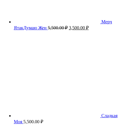
Мерч
Первоначальная
Текущая
ЯтакДумаю Жен
5,500.00
₽
3,500.00
₽
цена
цена:
составляла
3,500.00 ₽.
5,500.00 ₽.
Сладкая
Моя
5,500.00
₽