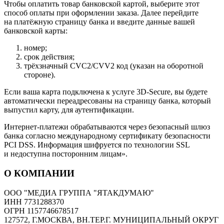
Чтобы оплатить товар банковской картой, выберите этот
способ оплаты при оформлении заказа. Далее перейдите
на платёжную страницу банка и введите данные вашей
банковской карты:
номер;
срок действия;
трёхзначный CVC2/CVV2 код (указан на оборотной
стороне).
Если ваша карта подключена к услуге 3D-Secure, вы будете
автоматически переадресованы на страницу банка, который
выпустил карту, для аутентификации.
Интернет-платежи обрабатываются через безопасный шлюз
банка согласно международному сертификату безопасности
PCI DSS. Информация шифруется по технологии SSL
и недоступна посторонним лицам».
О КОМПАНИИ
ООО "МЕДИА ГРУППА "ЯТАКДУМАЮ"
ИНН 7731288370
ОГРН 1157746678517
127572, Г.МОСКВА, ВН.ТЕР.Г. МУНИЦИПАЛЬНЫЙ ОКРУГ