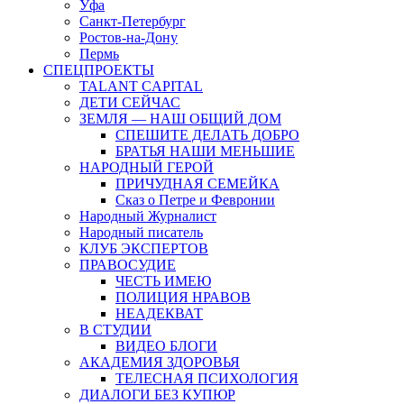
Уфа
Санкт-Петербург
Ростов-на-Дону
Пермь
СПЕЦПРОЕКТЫ
TALANT CAPITAL
ДЕТИ СЕЙЧАС
ЗЕМЛЯ — НАШ ОБЩИЙ ДОМ
СПЕШИТЕ ДЕЛАТЬ ДОБРО
БРАТЬЯ НАШИ МЕНЬШИЕ
НАРОДНЫЙ ГЕРОЙ
ПРИЧУДНАЯ СЕМЕЙКА
Сказ о Петре и Февронии
Народный Журналист
Народный писатель
КЛУБ ЭКСПЕРТОВ
ПРАВОСУДИЕ
ЧЕСТЬ ИМЕЮ
ПОЛИЦИЯ НРАВОВ
НЕАДЕКВАТ
В СТУДИИ
ВИДЕО БЛОГИ
АКАДЕМИЯ ЗДОРОВЬЯ
ТЕЛЕСНАЯ ПСИХОЛОГИЯ
ДИАЛОГИ БЕЗ КУПЮР