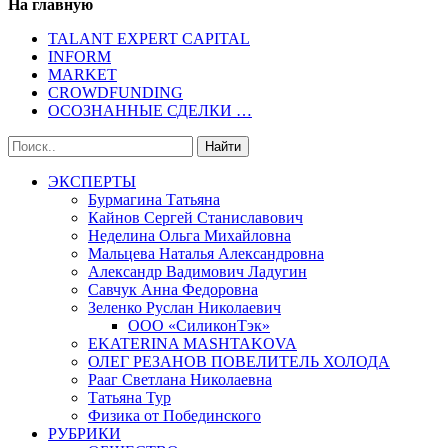
На главную
TALANT EXPERT CAPITAL
INFORM
MARKET
CROWDFUNDING
ОСОЗНАННЫЕ СДЕЛКИ …
ЭКСПЕРТЫ
Бурмагина Татьяна
Кайнов Сергей Станиславович
Неделина Ольга Михайловна
Мальцева Наталья Александровна
Александр Вадимович Ладугин
Савчук Анна Федоровна
Зеленко Руслан Николаевич
ООО «СиликонТэк»
EKATERINA MASHTAKOVA
ОЛЕГ РЕЗАНОВ ПОВЕЛИТЕЛЬ ХОЛОДА
Рааг Светлана Николаевна
Татьяна Тур
Физика от Побединского
РУБРИКИ