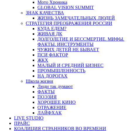
Мото Хроника
GLOBAL VISION SUMMIT
ЗНАК КАЧЕСТВА
ЖИЗНЬ ЗАМЕЧАТЕЛЬНЫХ ЛЮДЕЙ
СТРАТЕГИЯ ПРЕОБРАЖЕНИЯ РОССИИ
КУДА ЕДЕМ?
ЖИВАЯ ДК
ДОЛГОЛЕТИЕ И БЕССМЕРТИЕ. МИФЫ.
ФАКТЫ. ИНСТРУМЕНТЫ
ЧУЖИХ ДЕТЕЙ НЕ БЫВАЕТ
ПСИ ФАКТОР
ЖКХ
МАЛЫЙ И СРЕДНИЙ БИЗНЕС
ПРОМЫШЛЕННОСТЬ
НА ДОРОГАХ
Школа жизни
Люди так думают
ФАКТЫ
ПОЭЗИЯ
ХОРОШЕЕ КИНО
ОТРАЖЕНИЕ
ЛАЙФХАК
LIVE STUDIO
ПРАЙС
КОАЛИЦИЯ СТРАННИКОВ ВО ВРЕМЕНИ