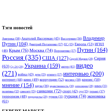
Тэги новостей
Владимир
Анатолий Вассерман
(45)
Америка
(38)
Вассерман
(36)
Путин
(104)
Европа
(53)
ИГИЛ
Дмитрий Потапенко
(37)
ЕС
(35)
Путин
(164)
Крым
(76)
Москва
(74)
(46)
Порошенко
(37)
Россия
(335)
США
(127)
Сирия
Сергей Марков
(28)
видео
Украина
(159)
(63)
актер
(41)
Су-24
(29)
(271)
интервью
(200)
война
(43)
дети
(35)
египет
(37)
коррупция
(52)
кино
(49)
кризис
(50)
интернет
(44)
космос
(38)
мнение
(154)
наука
(36)
нравственность
(30)
певец
(31)
оппозиция
(28)
санкции
(72)
спорт
(42)
самолет
(35)
суд
(35)
теракт
(37)
политика
(32)
турция
(74)
экономика
терроризм
(48)
террористы
(29)
туризм
(31)
(61)