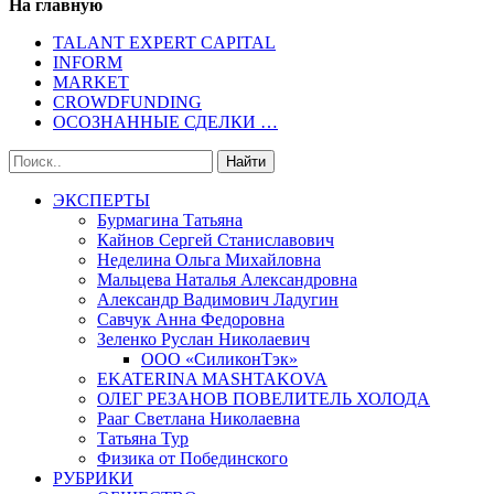
На главную
TALANT EXPERT CAPITAL
INFORM
MARKET
CROWDFUNDING
ОСОЗНАННЫЕ СДЕЛКИ …
ЭКСПЕРТЫ
Бурмагина Татьяна
Кайнов Сергей Станиславович
Неделина Ольга Михайловна
Мальцева Наталья Александровна
Александр Вадимович Ладугин
Савчук Анна Федоровна
Зеленко Руслан Николаевич
ООО «СиликонТэк»
EKATERINA MASHTAKOVA
ОЛЕГ РЕЗАНОВ ПОВЕЛИТЕЛЬ ХОЛОДА
Рааг Светлана Николаевна
Татьяна Тур
Физика от Побединского
РУБРИКИ