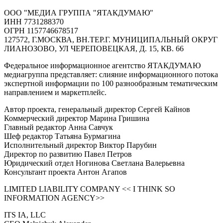
ООО "МЕДИА ГРУППА "ЯТАКДУМАЮ"
ИНН 7731288370
ОГРН 1157746678517
127572, Г.МОСКВА, ВН.ТЕР.Г. МУНИЦИПАЛЬНЫЙ ОКРУГ
ЛИАНОЗОВО, УЛ ЧЕРЕПОВЕЦКАЯ, Д. 15, КВ. 66
Федеральное информационное агентство ЯТАКДУМАЮ
медиагруппа представляет: слияние информационного потока
экспертной информации по 100 разнообразным тематическим
направлением и маркетплейс.
Автор проекта, генеральный директор Сергей Кайнов
Коммерческий директор Марина Гришина
Главный редактор Анна Савчук
Шеф редактор Татьяна Бурмагина
Исполнительный директор Виктор Парубин
Директор по развитию Павел Петров
Юридический отдел Ногинова Светлана Валерьевна
Консультант проекта Антон Агапов
LIMITED LIABILITY COMPANY << I THINK SO
INFORMATION AGENCY>>
ITS IA, LLC