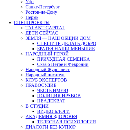
Уфа
Санкт-Петербург
Ростов-на-Дону
Пермь
СПЕЦПРОЕКТЫ
TALANT CAPITAL
ДЕТИ СЕЙЧАС
ЗЕМЛЯ — НАШ ОБЩИЙ ДОМ
СПЕШИТЕ ДЕЛАТЬ ДОБРО
БРАТЬЯ НАШИ МЕНЬШИЕ
НАРОДНЫЙ ГЕРОЙ
ПРИЧУДНАЯ СЕМЕЙКА
Сказ о Петре и Февронии
Народный Журналист
Народный писатель
КЛУБ ЭКСПЕРТОВ
ПРАВОСУДИЕ
ЧЕСТЬ ИМЕЮ
ПОЛИЦИЯ НРАВОВ
НЕАДЕКВАТ
В СТУДИИ
ВИДЕО БЛОГИ
АКАДЕМИЯ ЗДОРОВЬЯ
ТЕЛЕСНАЯ ПСИХОЛОГИЯ
ДИАЛОГИ БЕЗ КУПЮР