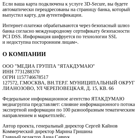
Если ваша карта подключена к услуге 3D-Secure, вы будете
автоматически переадресованы на страницу банка, который
выпустил карту, для аутентификации.
Интернет-платежи обрабатываются через безопасный шлюз
банка согласно международному сертификату безопасности
PCI DSS. Информация шифруется по технологии SSL
и недоступна посторонним лицам».
О КОМПАНИИ
ООО "МЕДИА ГРУППА "ЯТАКДУМАЮ"
ИНН 7731288370
ОГРН 1157746678517
127572, Г.МОСКВА, ВН.ТЕР.Г. МУНИЦИПАЛЬНЫЙ ОКРУГ
ЛИАНОЗОВО, УЛ ЧЕРЕПОВЕЦКАЯ, Д. 15, КВ. 66
Федеральное информационное агентство ЯТАКДУМАЮ
медиагруппа представляет: слияние информационного потока
экспертной информации по 100 разнообразным тематическим
направлением и маркетплейс.
Автор проекта, генеральный директор Сергей Кайнов
Коммерческий директор Марина Гришина
Главный редактор Анна Савчук