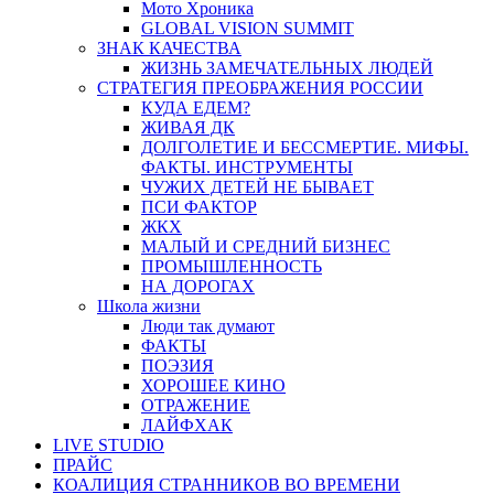
Мото Хроника
GLOBAL VISION SUMMIT
ЗНАК КАЧЕСТВА
ЖИЗНЬ ЗАМЕЧАТЕЛЬНЫХ ЛЮДЕЙ
СТРАТЕГИЯ ПРЕОБРАЖЕНИЯ РОССИИ
КУДА ЕДЕМ?
ЖИВАЯ ДК
ДОЛГОЛЕТИЕ И БЕССМЕРТИЕ. МИФЫ.
ФАКТЫ. ИНСТРУМЕНТЫ
ЧУЖИХ ДЕТЕЙ НЕ БЫВАЕТ
ПСИ ФАКТОР
ЖКХ
МАЛЫЙ И СРЕДНИЙ БИЗНЕС
ПРОМЫШЛЕННОСТЬ
НА ДОРОГАХ
Школа жизни
Люди так думают
ФАКТЫ
ПОЭЗИЯ
ХОРОШЕЕ КИНО
ОТРАЖЕНИЕ
ЛАЙФХАК
LIVE STUDIO
ПРАЙС
КОАЛИЦИЯ СТРАННИКОВ ВО ВРЕМЕНИ