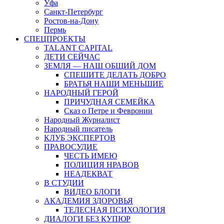
Уфа
Санкт-Петербург
Ростов-на-Дону
Пермь
СПЕЦПРОЕКТЫ
TALANT CAPITAL
ДЕТИ СЕЙЧАС
ЗЕМЛЯ — НАШ ОБЩИЙ ДОМ
СПЕШИТЕ ДЕЛАТЬ ДОБРО
БРАТЬЯ НАШИ МЕНЬШИЕ
НАРОДНЫЙ ГЕРОЙ
ПРИЧУДНАЯ СЕМЕЙКА
Сказ о Петре и Февронии
Народный Журналист
Народный писатель
КЛУБ ЭКСПЕРТОВ
ПРАВОСУДИЕ
ЧЕСТЬ ИМЕЮ
ПОЛИЦИЯ НРАВОВ
НЕАДЕКВАТ
В СТУДИИ
ВИДЕО БЛОГИ
АКАДЕМИЯ ЗДОРОВЬЯ
ТЕЛЕСНАЯ ПСИХОЛОГИЯ
ДИАЛОГИ БЕЗ КУПЮР