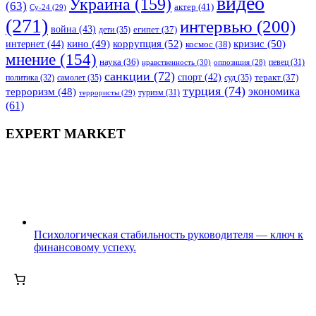
видео
Украина
(159)
(63)
актер
(41)
Су-24
(29)
(271)
интервью
(200)
война
(43)
дети
(35)
египет
(37)
коррупция
(52)
кино
(49)
кризис
(50)
интернет
(44)
космос
(38)
мнение
(154)
наука
(36)
нравственность
(30)
певец
(31)
оппозиция
(28)
санкции
(72)
спорт
(42)
самолет
(35)
суд
(35)
теракт
(37)
политика
(32)
турция
(74)
экономика
терроризм
(48)
террористы
(29)
туризм
(31)
(61)
EXPERT MARKET
Психологическая стабильность руководителя — ключ к
финансовому успеху.