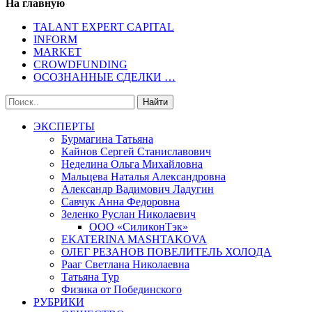
На главную
TALANT EXPERT CAPITAL
INFORM
MARKET
CROWDFUNDING
ОСОЗНАННЫЕ СДЕЛКИ …
ЭКСПЕРТЫ
Бурмагина Татьяна
Кайнов Сергей Станиславович
Неделина Ольга Михайловна
Мальцева Наталья Александровна
Александр Вадимович Ладугин
Савчук Анна Федоровна
Зеленко Руслан Николаевич
ООО «СиликонТэк»
EKATERINA MASHTAKOVA
ОЛЕГ РЕЗАНОВ ПОВЕЛИТЕЛЬ ХОЛОДА
Рааг Светлана Николаевна
Татьяна Тур
Физика от Побединского
РУБРИКИ