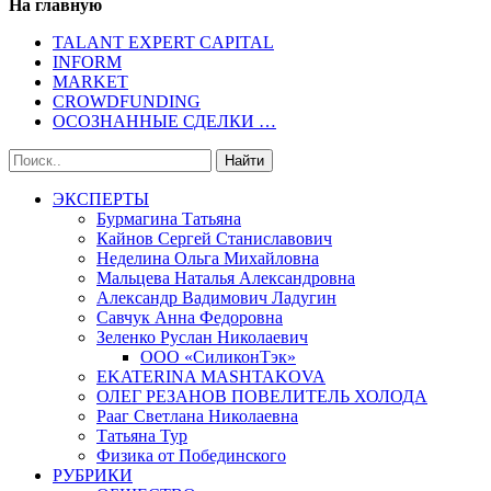
На главную
TALANT EXPERT CAPITAL
INFORM
MARKET
CROWDFUNDING
ОСОЗНАННЫЕ СДЕЛКИ …
ЭКСПЕРТЫ
Бурмагина Татьяна
Кайнов Сергей Станиславович
Неделина Ольга Михайловна
Мальцева Наталья Александровна
Александр Вадимович Ладугин
Савчук Анна Федоровна
Зеленко Руслан Николаевич
ООО «СиликонТэк»
EKATERINA MASHTAKOVA
ОЛЕГ РЕЗАНОВ ПОВЕЛИТЕЛЬ ХОЛОДА
Рааг Светлана Николаевна
Татьяна Тур
Физика от Побединского
РУБРИКИ