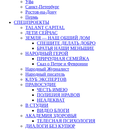
Уфа
Санкт-Петербург
Ростов-на-Дону
Пермь
СПЕЦПРОЕКТЫ
TALANT CAPITAL
ДЕТИ СЕЙЧАС
ЗЕМЛЯ — НАШ ОБЩИЙ ДОМ
СПЕШИТЕ ДЕЛАТЬ ДОБРО
БРАТЬЯ НАШИ МЕНЬШИЕ
НАРОДНЫЙ ГЕРОЙ
ПРИЧУДНАЯ СЕМЕЙКА
Сказ о Петре и Февронии
Народный Журналист
Народный писатель
КЛУБ ЭКСПЕРТОВ
ПРАВОСУДИЕ
ЧЕСТЬ ИМЕЮ
ПОЛИЦИЯ НРАВОВ
НЕАДЕКВАТ
В СТУДИИ
ВИДЕО БЛОГИ
АКАДЕМИЯ ЗДОРОВЬЯ
ТЕЛЕСНАЯ ПСИХОЛОГИЯ
ДИАЛОГИ БЕЗ КУПЮР