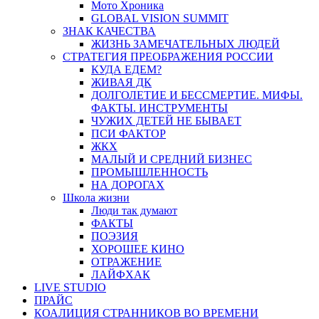
Мото Хроника
GLOBAL VISION SUMMIT
ЗНАК КАЧЕСТВА
ЖИЗНЬ ЗАМЕЧАТЕЛЬНЫХ ЛЮДЕЙ
СТРАТЕГИЯ ПРЕОБРАЖЕНИЯ РОССИИ
КУДА ЕДЕМ?
ЖИВАЯ ДК
ДОЛГОЛЕТИЕ И БЕССМЕРТИЕ. МИФЫ.
ФАКТЫ. ИНСТРУМЕНТЫ
ЧУЖИХ ДЕТЕЙ НЕ БЫВАЕТ
ПСИ ФАКТОР
ЖКХ
МАЛЫЙ И СРЕДНИЙ БИЗНЕС
ПРОМЫШЛЕННОСТЬ
НА ДОРОГАХ
Школа жизни
Люди так думают
ФАКТЫ
ПОЭЗИЯ
ХОРОШЕЕ КИНО
ОТРАЖЕНИЕ
ЛАЙФХАК
LIVE STUDIO
ПРАЙС
КОАЛИЦИЯ СТРАННИКОВ ВО ВРЕМЕНИ