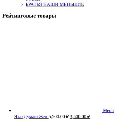
БРАТЬЯ НАШИ МЕНЬШИЕ
Рейтинговые товары
Мерч
Первоначальная
Текущая
ЯтакДумаю Жен
5,500.00
₽
3,500.00
₽
цена
цена:
составляла
3,500.00 ₽.