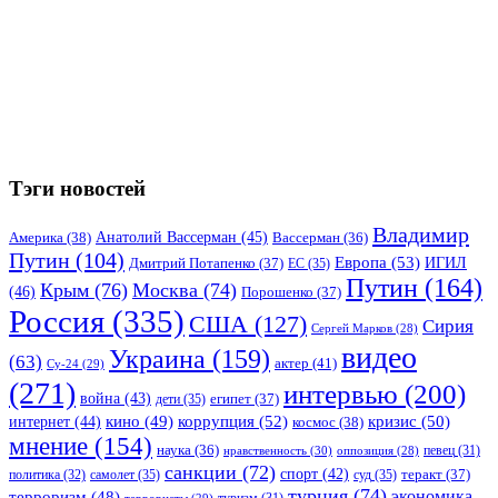
Тэги новостей
Владимир
Анатолий Вассерман
(45)
Америка
(38)
Вассерман
(36)
Путин
(104)
Европа
(53)
ИГИЛ
Дмитрий Потапенко
(37)
ЕС
(35)
Путин
(164)
Крым
(76)
Москва
(74)
(46)
Порошенко
(37)
Россия
(335)
США
(127)
Сирия
Сергей Марков
(28)
видео
Украина
(159)
(63)
актер
(41)
Су-24
(29)
(271)
интервью
(200)
война
(43)
дети
(35)
египет
(37)
коррупция
(52)
кино
(49)
кризис
(50)
интернет
(44)
космос
(38)
мнение
(154)
наука
(36)
нравственность
(30)
певец
(31)
оппозиция
(28)
санкции
(72)
спорт
(42)
самолет
(35)
суд
(35)
теракт
(37)
политика
(32)
турция
(74)
экономика
терроризм
(48)