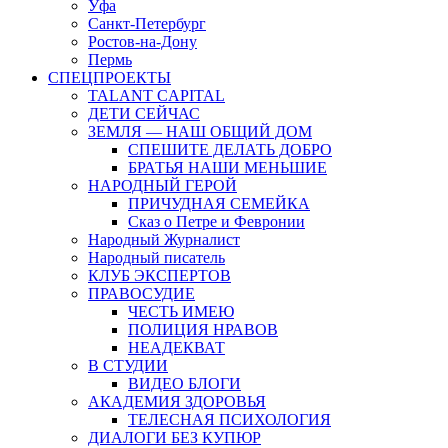
Уфа
Санкт-Петербург
Ростов-на-Дону
Пермь
СПЕЦПРОЕКТЫ
TALANT CAPITAL
ДЕТИ СЕЙЧАС
ЗЕМЛЯ — НАШ ОБЩИЙ ДОМ
СПЕШИТЕ ДЕЛАТЬ ДОБРО
БРАТЬЯ НАШИ МЕНЬШИЕ
НАРОДНЫЙ ГЕРОЙ
ПРИЧУДНАЯ СЕМЕЙКА
Сказ о Петре и Февронии
Народный Журналист
Народный писатель
КЛУБ ЭКСПЕРТОВ
ПРАВОСУДИЕ
ЧЕСТЬ ИМЕЮ
ПОЛИЦИЯ НРАВОВ
НЕАДЕКВАТ
В СТУДИИ
ВИДЕО БЛОГИ
АКАДЕМИЯ ЗДОРОВЬЯ
ТЕЛЕСНАЯ ПСИХОЛОГИЯ
ДИАЛОГИ БЕЗ КУПЮР