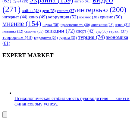
Украина
(159)
(63)
актер
(41)
Су-24
(29)
(271)
интервью
(200)
война
(43)
дети
(35)
египет
(37)
коррупция
(52)
кино
(49)
кризис
(50)
интернет
(44)
космос
(38)
мнение
(154)
наука
(36)
нравственность
(30)
певец
(31)
оппозиция
(28)
санкции
(72)
спорт
(42)
самолет
(35)
суд
(35)
теракт
(37)
политика
(32)
турция
(74)
экономика
терроризм
(48)
террористы
(29)
туризм
(31)
(61)
EXPERT MARKET
Психологическая стабильность руководителя — ключ к
финансовому успеху.