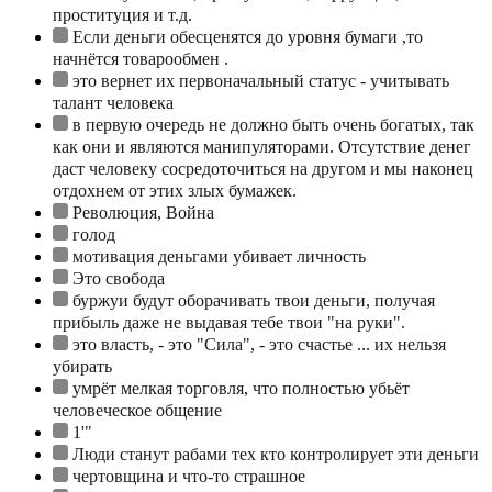
проституция и т.д.
Если деньги обесценятся до уровня бумаги ,то
начнётся товарообмен .
это вернет их первоначальный статус - учитывать
талант человека
в первую очередь не должно быть очень богатых, так
как они и являются манипуляторами. Отсутствие денег
даст человеку сосредоточиться на другом и мы наконец
отдохнем от этих злых бумажек.
Революция, Война
голод
мотивация деньгами убивает личность
Это свобода
буржуи будут оборачивать твои деньги, получая
прибыль даже не выдавая тебе твои "на руки".
это власть, - это "Сила", - это счастье ... их нельзя
убирать
умрёт мелкая торговля, что полностью убьёт
человеческое общение
1'"
Люди станут рабами тех кто контролирует эти деньги
чертовщина и что-то страшное