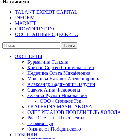
На главную
TALANT EXPERT CAPITAL
INFORM
MARKET
CROWDFUNDING
ОСОЗНАННЫЕ СДЕЛКИ …
ЭКСПЕРТЫ
Бурмагина Татьяна
Кайнов Сергей Станиславович
Неделина Ольга Михайловна
Мальцева Наталья Александровна
Александр Вадимович Ладугин
Савчук Анна Федоровна
Зеленко Руслан Николаевич
ООО «СиликонТэк»
EKATERINA MASHTAKOVA
ОЛЕГ РЕЗАНОВ ПОВЕЛИТЕЛЬ ХОЛОДА
Рааг Светлана Николаевна
Татьяна Тур
Физика от Побединского
РУБРИКИ