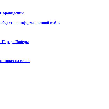
а Евровидении
победить в информационной войне
на Параде Победы
енщинах на войне