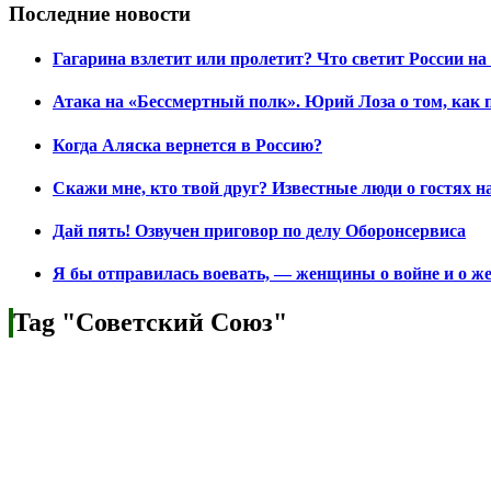
Последние новости
Гагарина взлетит или пролетит? Что светит России н
Атака на «Бессмертный полк». Юрий Лоза о том, как 
Когда Аляска вернется в Россию?
Скажи мне, кто твой друг? Известные люди о гостях 
Дай пять! Озвучен приговор по делу Оборонсервиса
Я бы отправилась воевать, — женщины о войне и о ж
Tag "Советский Союз"