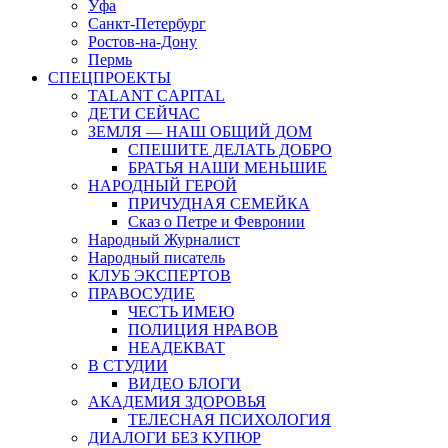
Уфа
Санкт-Петербург
Ростов-на-Дону
Пермь
СПЕЦПРОЕКТЫ
TALANT CAPITAL
ДЕТИ СЕЙЧАС
ЗЕМЛЯ — НАШ ОБЩИЙ ДОМ
СПЕШИТЕ ДЕЛАТЬ ДОБРО
БРАТЬЯ НАШИ МЕНЬШИЕ
НАРОДНЫЙ ГЕРОЙ
ПРИЧУДНАЯ СЕМЕЙКА
Сказ о Петре и Февронии
Народный Журналист
Народный писатель
КЛУБ ЭКСПЕРТОВ
ПРАВОСУДИЕ
ЧЕСТЬ ИМЕЮ
ПОЛИЦИЯ НРАВОВ
НЕАДЕКВАТ
В СТУДИИ
ВИДЕО БЛОГИ
АКАДЕМИЯ ЗДОРОВЬЯ
ТЕЛЕСНАЯ ПСИХОЛОГИЯ
ДИАЛОГИ БЕЗ КУПЮР