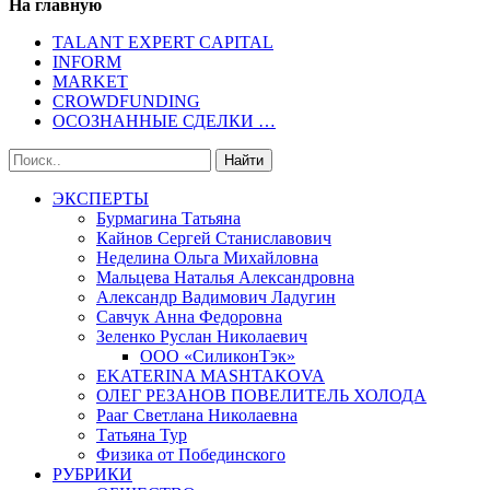
На главную
TALANT EXPERT CAPITAL
INFORM
MARKET
CROWDFUNDING
ОСОЗНАННЫЕ СДЕЛКИ …
ЭКСПЕРТЫ
Бурмагина Татьяна
Кайнов Сергей Станиславович
Неделина Ольга Михайловна
Мальцева Наталья Александровна
Александр Вадимович Ладугин
Савчук Анна Федоровна
Зеленко Руслан Николаевич
ООО «СиликонТэк»
EKATERINA MASHTAKOVA
ОЛЕГ РЕЗАНОВ ПОВЕЛИТЕЛЬ ХОЛОДА
Рааг Светлана Николаевна
Татьяна Тур
Физика от Побединского
РУБРИКИ