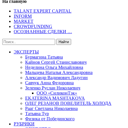
На главную
TALANT EXPERT CAPITAL
INFORM
MARKET
CROWDFUNDING
ОСОЗНАННЫЕ СДЕЛКИ …
ЭКСПЕРТЫ
Бурмагина Татьяна
Кайнов Сергей Станиславович
Неделина Ольга Михайловна
Мальцева Наталья Александровна
Александр Вадимович Ладугин
Савчук Анна Федоровна
Зеленко Руслан Николаевич
ООО «СиликонТэк»
EKATERINA MASHTAKOVA
ОЛЕГ РЕЗАНОВ ПОВЕЛИТЕЛЬ ХОЛОДА
Рааг Светлана Николаевна
Татьяна Тур
Физика от Побединского
РУБРИКИ