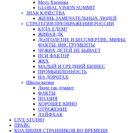
Мото Хроника
GLOBAL VISION SUMMIT
ЗНАК КАЧЕСТВА
ЖИЗНЬ ЗАМЕЧАТЕЛЬНЫХ ЛЮДЕЙ
СТРАТЕГИЯ ПРЕОБРАЖЕНИЯ РОССИИ
КУДА ЕДЕМ?
ЖИВАЯ ДК
ДОЛГОЛЕТИЕ И БЕССМЕРТИЕ. МИФЫ.
ФАКТЫ. ИНСТРУМЕНТЫ
ЧУЖИХ ДЕТЕЙ НЕ БЫВАЕТ
ПСИ ФАКТОР
ЖКХ
МАЛЫЙ И СРЕДНИЙ БИЗНЕС
ПРОМЫШЛЕННОСТЬ
НА ДОРОГАХ
Школа жизни
Люди так думают
ФАКТЫ
ПОЭЗИЯ
ХОРОШЕЕ КИНО
ОТРАЖЕНИЕ
ЛАЙФХАК
LIVE STUDIO
ПРАЙС
КОАЛИЦИЯ СТРАННИКОВ ВО ВРЕМЕНИ