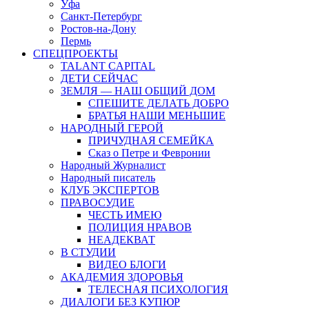
Уфа
Санкт-Петербург
Ростов-на-Дону
Пермь
СПЕЦПРОЕКТЫ
TALANT CAPITAL
ДЕТИ СЕЙЧАС
ЗЕМЛЯ — НАШ ОБЩИЙ ДОМ
СПЕШИТЕ ДЕЛАТЬ ДОБРО
БРАТЬЯ НАШИ МЕНЬШИЕ
НАРОДНЫЙ ГЕРОЙ
ПРИЧУДНАЯ СЕМЕЙКА
Сказ о Петре и Февронии
Народный Журналист
Народный писатель
КЛУБ ЭКСПЕРТОВ
ПРАВОСУДИЕ
ЧЕСТЬ ИМЕЮ
ПОЛИЦИЯ НРАВОВ
НЕАДЕКВАТ
В СТУДИИ
ВИДЕО БЛОГИ
АКАДЕМИЯ ЗДОРОВЬЯ
ТЕЛЕСНАЯ ПСИХОЛОГИЯ
ДИАЛОГИ БЕЗ КУПЮР