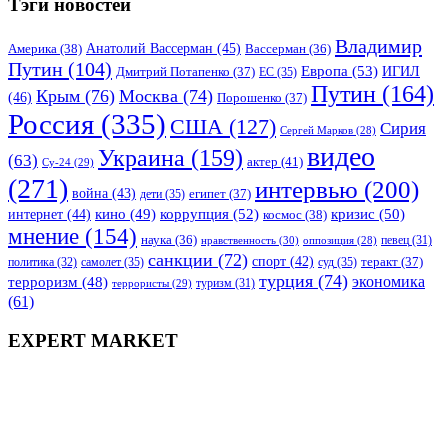
Тэги новостей
Владимир
Анатолий Вассерман
(45)
Америка
(38)
Вассерман
(36)
Путин
(104)
Европа
(53)
ИГИЛ
Дмитрий Потапенко
(37)
ЕС
(35)
Путин
(164)
Крым
(76)
Москва
(74)
(46)
Порошенко
(37)
Россия
(335)
США
(127)
Сирия
Сергей Марков
(28)
видео
Украина
(159)
(63)
актер
(41)
Су-24
(29)
(271)
интервью
(200)
война
(43)
дети
(35)
египет
(37)
коррупция
(52)
кино
(49)
кризис
(50)
интернет
(44)
космос
(38)
мнение
(154)
наука
(36)
нравственность
(30)
певец
(31)
оппозиция
(28)
санкции
(72)
спорт
(42)
самолет
(35)
суд
(35)
теракт
(37)
политика
(32)
турция
(74)
экономика
терроризм
(48)
террористы
(29)
туризм
(31)
(61)
EXPERT MARKET