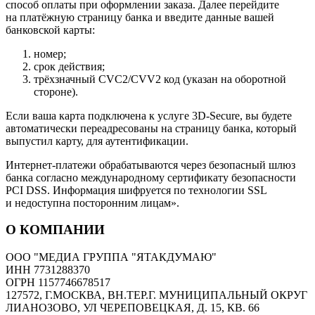
способ оплаты при оформлении заказа. Далее перейдите
на платёжную страницу банка и введите данные вашей
банковской карты:
номер;
срок действия;
трёхзначный CVC2/CVV2 код (указан на оборотной
стороне).
Если ваша карта подключена к услуге 3D-Secure, вы будете
автоматически переадресованы на страницу банка, который
выпустил карту, для аутентификации.
Интернет-платежи обрабатываются через безопасный шлюз
банка согласно международному сертификату безопасности
PCI DSS. Информация шифруется по технологии SSL
и недоступна посторонним лицам».
О КОМПАНИИ
ООО "МЕДИА ГРУППА "ЯТАКДУМАЮ"
ИНН 7731288370
ОГРН 1157746678517
127572, Г.МОСКВА, ВН.ТЕР.Г. МУНИЦИПАЛЬНЫЙ ОКРУГ
ЛИАНОЗОВО, УЛ ЧЕРЕПОВЕЦКАЯ, Д. 15, КВ. 66