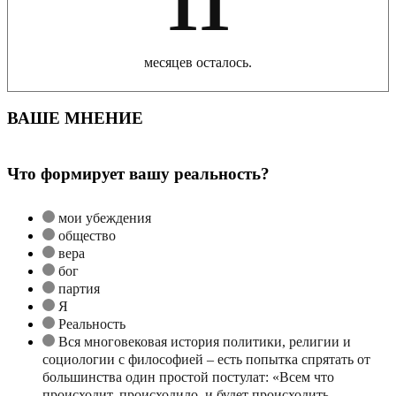
11
месяцев осталось.
ВАШЕ МНЕНИЕ
Что формирует вашу реальность?
мои убеждения
общество
вера
бог
партия
Я
Реальность
Вся многовековая история политики, религии и
социологии с философией – есть попытка спрятать от
большинства один простой постулат: «Всем что
происходит, происходило, и будет происходить -