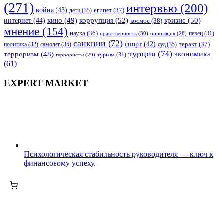
(271)
интервью
(200)
война
(43)
дети
(35)
египет
(37)
коррупция
(52)
кино
(49)
кризис
(50)
интернет
(44)
космос
(38)
мнение
(154)
наука
(36)
нравственность
(30)
певец
(31)
оппозиция
(28)
санкции
(72)
спорт
(42)
самолет
(35)
суд
(35)
теракт
(37)
политика
(32)
турция
(74)
экономика
терроризм
(48)
террористы
(29)
туризм
(31)
(61)
EXPERT MARKET
Психологическая стабильность руководителя — ключ к
финансовому успеху.