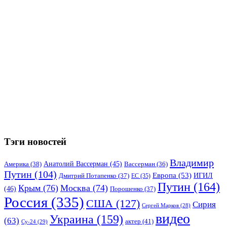
Тэги новостей
Владимир
Анатолий Вассерман
(45)
Америка
(38)
Вассерман
(36)
Путин
(104)
Европа
(53)
ИГИЛ
Дмитрий Потапенко
(37)
ЕС
(35)
Путин
(164)
Крым
(76)
Москва
(74)
(46)
Порошенко
(37)
Россия
(335)
США
(127)
Сирия
Сергей Марков
(28)
видео
Украина
(159)
(63)
актер
(41)
Су-24
(29)