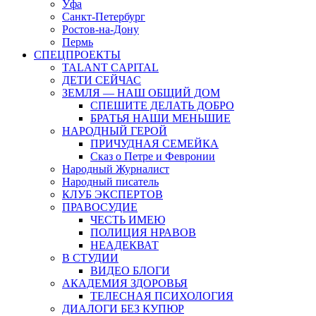
Уфа
Санкт-Петербург
Ростов-на-Дону
Пермь
СПЕЦПРОЕКТЫ
TALANT CAPITAL
ДЕТИ СЕЙЧАС
ЗЕМЛЯ — НАШ ОБЩИЙ ДОМ
СПЕШИТЕ ДЕЛАТЬ ДОБРО
БРАТЬЯ НАШИ МЕНЬШИЕ
НАРОДНЫЙ ГЕРОЙ
ПРИЧУДНАЯ СЕМЕЙКА
Сказ о Петре и Февронии
Народный Журналист
Народный писатель
КЛУБ ЭКСПЕРТОВ
ПРАВОСУДИЕ
ЧЕСТЬ ИМЕЮ
ПОЛИЦИЯ НРАВОВ
НЕАДЕКВАТ
В СТУДИИ
ВИДЕО БЛОГИ
АКАДЕМИЯ ЗДОРОВЬЯ
ТЕЛЕСНАЯ ПСИХОЛОГИЯ
ДИАЛОГИ БЕЗ КУПЮР