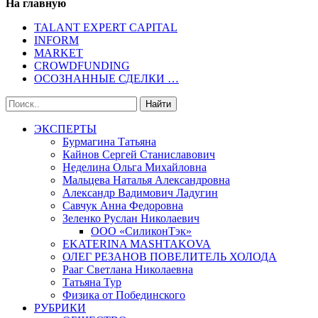
На главную
TALANT EXPERT CAPITAL
INFORM
MARKET
CROWDFUNDING
ОСОЗНАННЫЕ СДЕЛКИ …
ЭКСПЕРТЫ
Бурмагина Татьяна
Кайнов Сергей Станиславович
Неделина Ольга Михайловна
Мальцева Наталья Александровна
Александр Вадимович Ладугин
Савчук Анна Федоровна
Зеленко Руслан Николаевич
ООО «СиликонТэк»
EKATERINA MASHTAKOVA
ОЛЕГ РЕЗАНОВ ПОВЕЛИТЕЛЬ ХОЛОДА
Рааг Светлана Николаевна
Татьяна Тур
Физика от Побединского
РУБРИКИ