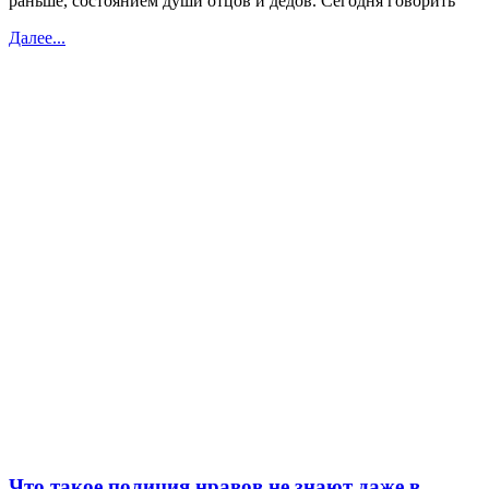
раньше, состоянием души отцов и дедов. Сегодня говорить
Далее...
Что такое полиция нравов не знают даже в