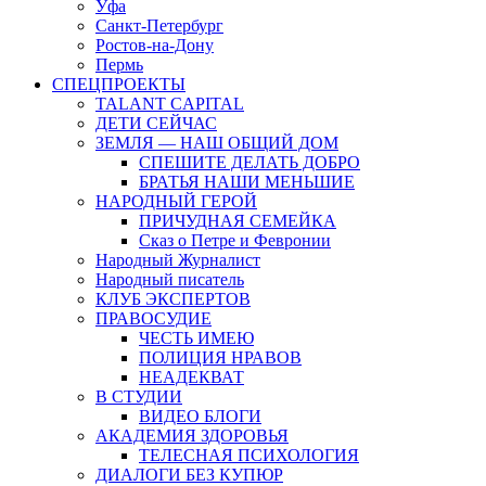
Уфа
Санкт-Петербург
Ростов-на-Дону
Пермь
СПЕЦПРОЕКТЫ
TALANT CAPITAL
ДЕТИ СЕЙЧАС
ЗЕМЛЯ — НАШ ОБЩИЙ ДОМ
СПЕШИТЕ ДЕЛАТЬ ДОБРО
БРАТЬЯ НАШИ МЕНЬШИЕ
НАРОДНЫЙ ГЕРОЙ
ПРИЧУДНАЯ СЕМЕЙКА
Сказ о Петре и Февронии
Народный Журналист
Народный писатель
КЛУБ ЭКСПЕРТОВ
ПРАВОСУДИЕ
ЧЕСТЬ ИМЕЮ
ПОЛИЦИЯ НРАВОВ
НЕАДЕКВАТ
В СТУДИИ
ВИДЕО БЛОГИ
АКАДЕМИЯ ЗДОРОВЬЯ
ТЕЛЕСНАЯ ПСИХОЛОГИЯ
ДИАЛОГИ БЕЗ КУПЮР