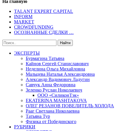
На главную
TALANT EXPERT CAPITAL
INFORM
MARKET
CROWDFUNDING
ОСОЗНАННЫЕ СДЕЛКИ …
ЭКСПЕРТЫ
Бурмагина Татьяна
Кайнов Сергей Станиславович
Неделина Ольга Михайловна
Мальцева Наталья Александровна
Александр Вадимович Ладугин
Савчук Анна Федоровна
Зеленко Руслан Николаевич
ООО «СиликонТэк»
EKATERINA MASHTAKOVA
ОЛЕГ РЕЗАНОВ ПОВЕЛИТЕЛЬ ХОЛОДА
Рааг Светлана Николаевна
Татьяна Тур
Физика от Побединского
РУБРИКИ