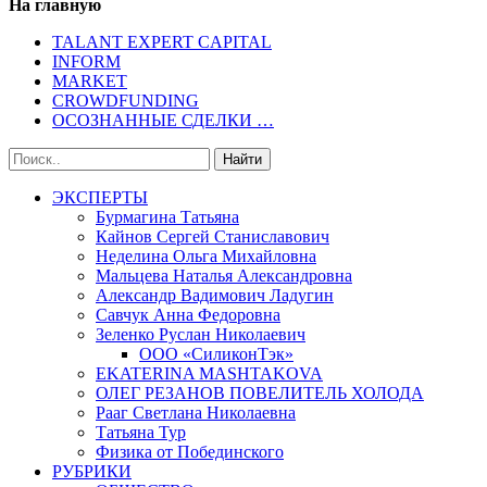
На главную
TALANT EXPERT CAPITAL
INFORM
MARKET
CROWDFUNDING
ОСОЗНАННЫЕ СДЕЛКИ …
ЭКСПЕРТЫ
Бурмагина Татьяна
Кайнов Сергей Станиславович
Неделина Ольга Михайловна
Мальцева Наталья Александровна
Александр Вадимович Ладугин
Савчук Анна Федоровна
Зеленко Руслан Николаевич
ООО «СиликонТэк»
EKATERINA MASHTAKOVA
ОЛЕГ РЕЗАНОВ ПОВЕЛИТЕЛЬ ХОЛОДА
Рааг Светлана Николаевна
Татьяна Тур
Физика от Побединского
РУБРИКИ