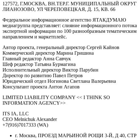
127572, Г.МОСКВА, ВН.ТЕР.Г. МУНИЦИПАЛЬНЫЙ ОКРУГ
ЛИАНОЗОВО, УЛ ЧЕРЕПОВЕЦКАЯ, Д. 15, КВ. 66
Федеральное информационное агентство ЯТАКДУМАЮ
медиагруппа представляет: слияние информационного потока
экспертной информации по 100 разнообразным тематическим
направлением и маркетплейс.
Автор проекта, генеральный директор Сергей Кайнов
Коммерческий директор Марина Гришина
Главный редактор Анна Савчук
Шеф редактор Татьяна Бурмагина
Исполнительный директор Виктор Парубин
Директор по развитию Павел Петров
Юридический отдел Ногинова Светлана Валерьевна
Консультант проекта Антон Агапов
LIMITED LIABILITY COMPANY << I THINK SO
INFORMATION AGENCY>>
ITS IA, LLC
CEO Melnichuk Alexander
+7(916)7017333 (WA)
г. Москва, ПРОЕЗД МАРЬИНОЙ РОЩИ 3-Й, Д 40, СТР