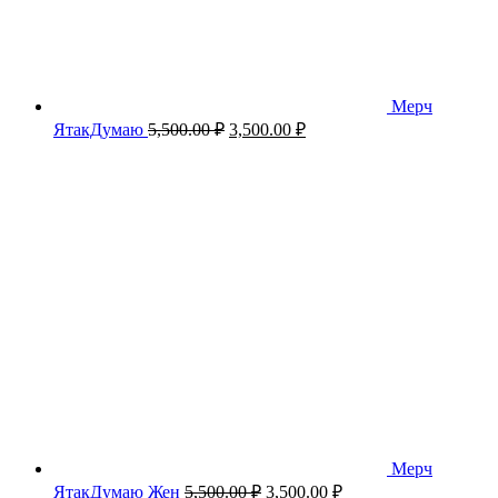
Мерч
Первоначальная
Текущая
ЯтакДумаю
5,500.00
₽
3,500.00
₽
цена
цена:
составляла
3,500.00 ₽.
5,500.00 ₽.
Мерч
Первоначальная
Текущая
ЯтакДумаю Жен
5,500.00
₽
3,500.00
₽