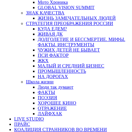
Мото Хроника
GLOBAL VISION SUMMIT
ЗНАК КАЧЕСТВА
ЖИЗНЬ ЗАМЕЧАТЕЛЬНЫХ ЛЮДЕЙ
СТРАТЕГИЯ ПРЕОБРАЖЕНИЯ РОССИИ
КУДА ЕДЕМ?
ЖИВАЯ ДК
ДОЛГОЛЕТИЕ И БЕССМЕРТИЕ. МИФЫ.
ФАКТЫ. ИНСТРУМЕНТЫ
ЧУЖИХ ДЕТЕЙ НЕ БЫВАЕТ
ПСИ ФАКТОР
ЖКХ
МАЛЫЙ И СРЕДНИЙ БИЗНЕС
ПРОМЫШЛЕННОСТЬ
НА ДОРОГАХ
Школа жизни
Люди так думают
ФАКТЫ
ПОЭЗИЯ
ХОРОШЕЕ КИНО
ОТРАЖЕНИЕ
ЛАЙФХАК
LIVE STUDIO
ПРАЙС
КОАЛИЦИЯ СТРАННИКОВ ВО ВРЕМЕНИ