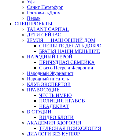
Уфа
Санкт-Петербург
Ростов-на-Дону
Пермь
СПЕЦПРОЕКТЫ
TALANT CAPITAL
ДЕТИ СЕЙЧАС
ЗЕМЛЯ — НАШ ОБЩИЙ ДОМ
СПЕШИТЕ ДЕЛАТЬ ДОБРО
БРАТЬЯ НАШИ МЕНЬШИЕ
НАРОДНЫЙ ГЕРОЙ
ПРИЧУДНАЯ СЕМЕЙКА
Сказ о Петре и Февронии
Народный Журналист
Народный писатель
КЛУБ ЭКСПЕРТОВ
ПРАВОСУДИЕ
ЧЕСТЬ ИМЕЮ
ПОЛИЦИЯ НРАВОВ
НЕАДЕКВАТ
В СТУДИИ
ВИДЕО БЛОГИ
АКАДЕМИЯ ЗДОРОВЬЯ
ТЕЛЕСНАЯ ПСИХОЛОГИЯ
ДИАЛОГИ БЕЗ КУПЮР