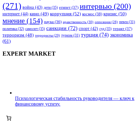
(271)
интервью
(200)
война
(43)
дети
(35)
египет
(37)
коррупция
(52)
кино
(49)
кризис
(50)
интернет
(44)
космос
(38)
мнение
(154)
наука
(36)
нравственность
(30)
певец
(31)
оппозиция
(28)
санкции
(72)
спорт
(42)
самолет
(35)
суд
(35)
теракт
(37)
политика
(32)
турция
(74)
экономика
терроризм
(48)
террористы
(29)
туризм
(31)
(61)
EXPERT MARKET
Психологическая стабильность руководителя — ключ к
финансовому успеху.