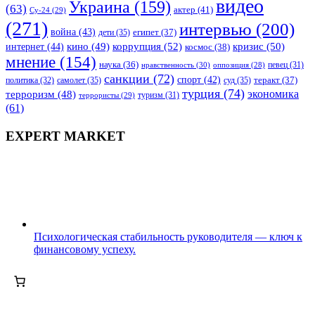
видео
Украина
(159)
(63)
актер
(41)
Су-24
(29)
(271)
интервью
(200)
война
(43)
дети
(35)
египет
(37)
коррупция
(52)
кино
(49)
кризис
(50)
интернет
(44)
космос
(38)
мнение
(154)
наука
(36)
нравственность
(30)
певец
(31)
оппозиция
(28)
санкции
(72)
спорт
(42)
самолет
(35)
суд
(35)
теракт
(37)
политика
(32)
турция
(74)
экономика
терроризм
(48)
террористы
(29)
туризм
(31)
(61)
EXPERT MARKET
Психологическая стабильность руководителя — ключ к
финансовому успеху.