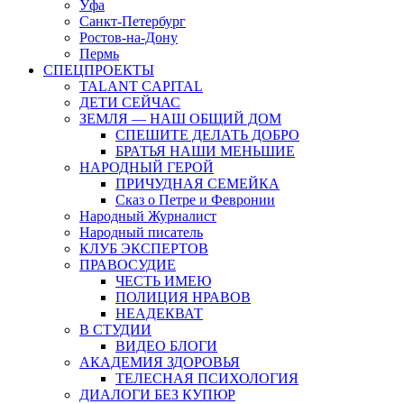
Уфа
Санкт-Петербург
Ростов-на-Дону
Пермь
СПЕЦПРОЕКТЫ
TALANT CAPITAL
ДЕТИ СЕЙЧАС
ЗЕМЛЯ — НАШ ОБЩИЙ ДОМ
СПЕШИТЕ ДЕЛАТЬ ДОБРО
БРАТЬЯ НАШИ МЕНЬШИЕ
НАРОДНЫЙ ГЕРОЙ
ПРИЧУДНАЯ СЕМЕЙКА
Сказ о Петре и Февронии
Народный Журналист
Народный писатель
КЛУБ ЭКСПЕРТОВ
ПРАВОСУДИЕ
ЧЕСТЬ ИМЕЮ
ПОЛИЦИЯ НРАВОВ
НЕАДЕКВАТ
В СТУДИИ
ВИДЕО БЛОГИ
АКАДЕМИЯ ЗДОРОВЬЯ
ТЕЛЕСНАЯ ПСИХОЛОГИЯ
ДИАЛОГИ БЕЗ КУПЮР