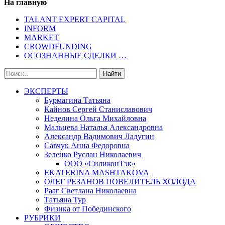
На главную
TALANT EXPERT CAPITAL
INFORM
MARKET
CROWDFUNDING
ОСОЗНАННЫЕ СДЕЛКИ …
ЭКСПЕРТЫ
Бурмагина Татьяна
Кайнов Сергей Станиславович
Неделина Ольга Михайловна
Мальцева Наталья Александровна
Александр Вадимович Ладугин
Савчук Анна Федоровна
Зеленко Руслан Николаевич
ООО «СиликонТэк»
EKATERINA MASHTAKOVA
ОЛЕГ РЕЗАНОВ ПОВЕЛИТЕЛЬ ХОЛОДА
Рааг Светлана Николаевна
Татьяна Тур
Физика от Побединского
РУБРИКИ