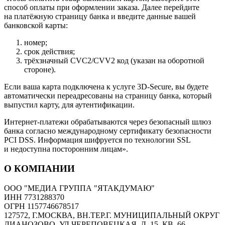
способ оплаты при оформлении заказа. Далее перейдите
на платёжную страницу банка и введите данные вашей
банковской карты:
номер;
срок действия;
трёхзначный CVC2/CVV2 код (указан на оборотной
стороне).
Если ваша карта подключена к услуге 3D-Secure, вы будете
автоматически переадресованы на страницу банка, который
выпустил карту, для аутентификации.
Интернет-платежи обрабатываются через безопасный шлюз
банка согласно международному сертификату безопасности
PCI DSS. Информация шифруется по технологии SSL
и недоступна посторонним лицам».
О КОМПАНИИ
ООО "МЕДИА ГРУППА "ЯТАКДУМАЮ"
ИНН 7731288370
ОГРН 1157746678517
127572, Г.МОСКВА, ВН.ТЕР.Г. МУНИЦИПАЛЬНЫЙ ОКРУГ
ЛИАНОЗОВО, УЛ ЧЕРЕПОВЕЦКАЯ, Д. 15, КВ. 66