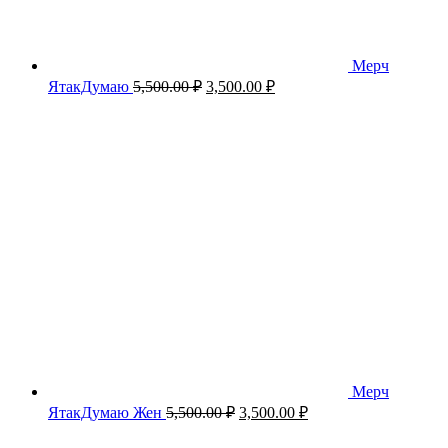
Мерч
Первоначальная
Текущая
ЯтакДумаю
5,500.00
₽
3,500.00
₽
цена
цена:
составляла
3,500.00 ₽.
5,500.00 ₽.
Мерч
Первоначальная
Текущая
ЯтакДумаю Жен
5,500.00
₽
3,500.00
₽
цена
цена:
составляла
3,500.00 ₽.