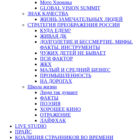
Мото Хроника
GLOBAL VISION SUMMIT
ЗНАК КАЧЕСТВА
ЖИЗНЬ ЗАМЕЧАТЕЛЬНЫХ ЛЮДЕЙ
СТРАТЕГИЯ ПРЕОБРАЖЕНИЯ РОССИИ
КУДА ЕДЕМ?
ЖИВАЯ ДК
ДОЛГОЛЕТИЕ И БЕССМЕРТИЕ. МИФЫ.
ФАКТЫ. ИНСТРУМЕНТЫ
ЧУЖИХ ДЕТЕЙ НЕ БЫВАЕТ
ПСИ ФАКТОР
ЖКХ
МАЛЫЙ И СРЕДНИЙ БИЗНЕС
ПРОМЫШЛЕННОСТЬ
НА ДОРОГАХ
Школа жизни
Люди так думают
ФАКТЫ
ПОЭЗИЯ
ХОРОШЕЕ КИНО
ОТРАЖЕНИЕ
ЛАЙФХАК
LIVE STUDIO
ПРАЙС
КОАЛИЦИЯ СТРАННИКОВ ВО ВРЕМЕНИ