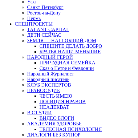
Уфа
Санкт-Петербург
Ростов-на-Дону
Пермь
СПЕЦПРОЕКТЫ
TALANT CAPITAL
ДЕТИ СЕЙЧАС
ЗЕМЛЯ — НАШ ОБЩИЙ ДОМ
СПЕШИТЕ ДЕЛАТЬ ДОБРО
БРАТЬЯ НАШИ МЕНЬШИЕ
НАРОДНЫЙ ГЕРОЙ
ПРИЧУДНАЯ СЕМЕЙКА
Сказ о Петре и Февронии
Народный Журналист
Народный писатель
КЛУБ ЭКСПЕРТОВ
ПРАВОСУДИЕ
ЧЕСТЬ ИМЕЮ
ПОЛИЦИЯ НРАВОВ
НЕАДЕКВАТ
В СТУДИИ
ВИДЕО БЛОГИ
АКАДЕМИЯ ЗДОРОВЬЯ
ТЕЛЕСНАЯ ПСИХОЛОГИЯ
ДИАЛОГИ БЕЗ КУПЮР