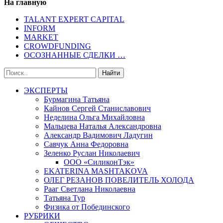
На главную
TALANT EXPERT CAPITAL
INFORM
MARKET
CROWDFUNDING
ОСОЗНАННЫЕ СДЕЛКИ …
ЭКСПЕРТЫ
Бурмагина Татьяна
Кайнов Сергей Станиславович
Неделина Ольга Михайловна
Мальцева Наталья Александровна
Александр Вадимович Ладугин
Савчук Анна Федоровна
Зеленко Руслан Николаевич
ООО «СиликонТэк»
EKATERINA MASHTAKOVA
ОЛЕГ РЕЗАНОВ ПОВЕЛИТЕЛЬ ХОЛОДА
Рааг Светлана Николаевна
Татьяна Тур
Физика от Побединского
РУБРИКИ