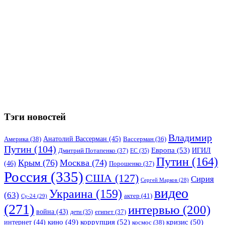
Тэги новостей
Владимир
Анатолий Вассерман
(45)
Америка
(38)
Вассерман
(36)
Путин
(104)
Европа
(53)
ИГИЛ
Дмитрий Потапенко
(37)
ЕС
(35)
Путин
(164)
Крым
(76)
Москва
(74)
(46)
Порошенко
(37)
Россия
(335)
США
(127)
Сирия
Сергей Марков
(28)
видео
Украина
(159)
(63)
актер
(41)
Су-24
(29)
(271)
интервью
(200)
война
(43)
дети
(35)
египет
(37)
коррупция
(52)
кино
(49)
кризис
(50)
интернет
(44)
космос
(38)