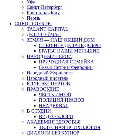
Уфа
Санкт-Петербург
Ростов-на-Дону
Пермь
СПЕЦПРОЕКТЫ
TALANT CAPITAL
ДЕТИ СЕЙЧАС
ЗЕМЛЯ — НАШ ОБЩИЙ ДОМ
СПЕШИТЕ ДЕЛАТЬ ДОБРО
БРАТЬЯ НАШИ МЕНЬШИЕ
НАРОДНЫЙ ГЕРОЙ
ПРИЧУДНАЯ СЕМЕЙКА
Сказ о Петре и Февронии
Народный Журналист
Народный писатель
КЛУБ ЭКСПЕРТОВ
ПРАВОСУДИЕ
ЧЕСТЬ ИМЕЮ
ПОЛИЦИЯ НРАВОВ
НЕАДЕКВАТ
В СТУДИИ
ВИДЕО БЛОГИ
АКАДЕМИЯ ЗДОРОВЬЯ
ТЕЛЕСНАЯ ПСИХОЛОГИЯ
ДИАЛОГИ БЕЗ КУПЮР