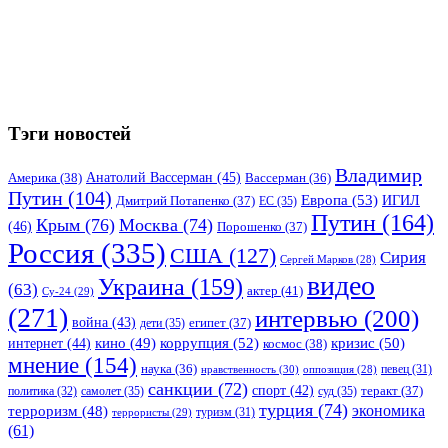
Тэги новостей
Владимир
Анатолий Вассерман
(45)
Америка
(38)
Вассерман
(36)
Путин
(104)
Европа
(53)
ИГИЛ
Дмитрий Потапенко
(37)
ЕС
(35)
Путин
(164)
Крым
(76)
Москва
(74)
(46)
Порошенко
(37)
Россия
(335)
США
(127)
Сирия
Сергей Марков
(28)
видео
Украина
(159)
(63)
актер
(41)
Су-24
(29)
(271)
интервью
(200)
война
(43)
дети
(35)
египет
(37)
коррупция
(52)
кино
(49)
кризис
(50)
интернет
(44)
космос
(38)
мнение
(154)
наука
(36)
нравственность
(30)
певец
(31)
оппозиция
(28)
санкции
(72)
спорт
(42)
самолет
(35)
суд
(35)
теракт
(37)
политика
(32)
турция
(74)
экономика
терроризм
(48)
террористы
(29)
туризм
(31)
(61)