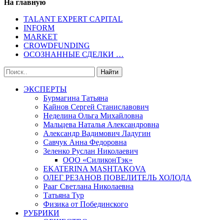
На главную
TALANT EXPERT CAPITAL
INFORM
MARKET
CROWDFUNDING
ОСОЗНАННЫЕ СДЕЛКИ …
ЭКСПЕРТЫ
Бурмагина Татьяна
Кайнов Сергей Станиславович
Неделина Ольга Михайловна
Мальцева Наталья Александровна
Александр Вадимович Ладугин
Савчук Анна Федоровна
Зеленко Руслан Николаевич
ООО «СиликонТэк»
EKATERINA MASHTAKOVA
ОЛЕГ РЕЗАНОВ ПОВЕЛИТЕЛЬ ХОЛОДА
Рааг Светлана Николаевна
Татьяна Тур
Физика от Побединского
РУБРИКИ