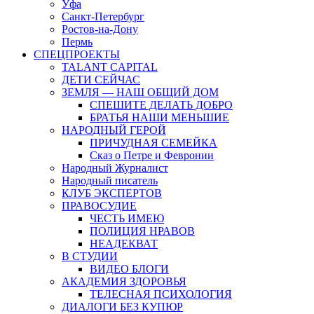
Уфа
Санкт-Петербург
Ростов-на-Дону
Пермь
СПЕЦПРОЕКТЫ
TALANT CAPITAL
ДЕТИ СЕЙЧАС
ЗЕМЛЯ — НАШ ОБЩИЙ ДОМ
СПЕШИТЕ ДЕЛАТЬ ДОБРО
БРАТЬЯ НАШИ МЕНЬШИЕ
НАРОДНЫЙ ГЕРОЙ
ПРИЧУДНАЯ СЕМЕЙКА
Сказ о Петре и Февронии
Народный Журналист
Народный писатель
КЛУБ ЭКСПЕРТОВ
ПРАВОСУДИЕ
ЧЕСТЬ ИМЕЮ
ПОЛИЦИЯ НРАВОВ
НЕАДЕКВАТ
В СТУДИИ
ВИДЕО БЛОГИ
АКАДЕМИЯ ЗДОРОВЬЯ
ТЕЛЕСНАЯ ПСИХОЛОГИЯ
ДИАЛОГИ БЕЗ КУПЮР