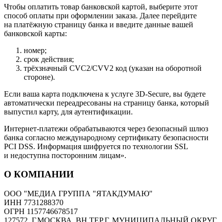
Чтобы оплатить товар банковской картой, выберите этот
способ оплаты при оформлении заказа. Далее перейдите
на платёжную страницу банка и введите данные вашей
банковской карты:
номер;
срок действия;
трёхзначный CVC2/CVV2 код (указан на оборотной
стороне).
Если ваша карта подключена к услуге 3D-Secure, вы будете
автоматически переадресованы на страницу банка, который
выпустил карту, для аутентификации.
Интернет-платежи обрабатываются через безопасный шлюз
банка согласно международному сертификату безопасности
PCI DSS. Информация шифруется по технологии SSL
и недоступна посторонним лицам».
О КОМПАНИИ
ООО "МЕДИА ГРУППА "ЯТАКДУМАЮ"
ИНН 7731288370
ОГРН 1157746678517
127572, Г.МОСКВА, ВН.ТЕР.Г. МУНИЦИПАЛЬНЫЙ ОКРУГ