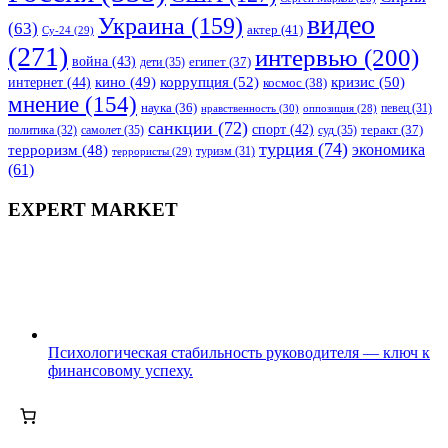
видео
Украина
(159)
(63)
актер
(41)
Су-24
(29)
(271)
интервью
(200)
война
(43)
дети
(35)
египет
(37)
коррупция
(52)
кино
(49)
кризис
(50)
интернет
(44)
космос
(38)
мнение
(154)
наука
(36)
нравственность
(30)
певец
(31)
оппозиция
(28)
санкции
(72)
спорт
(42)
самолет
(35)
суд
(35)
теракт
(37)
политика
(32)
турция
(74)
экономика
терроризм
(48)
террористы
(29)
туризм
(31)
(61)
EXPERT MARKET
Психологическая стабильность руководителя — ключ к
финансовому успеху.