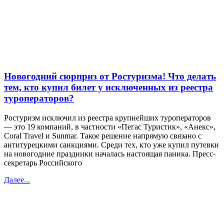
Новогодний сюрприз от Ростуризма! Что делать
тем, кто купил билет у исключенных из реестра
туроператоров?
Ростуризм исключил из реестра крупнейших туроператоров
— это 19 компаний, в частности «Пегас Туристик», «Анекс»,
Coral Travel и Sunmar. Такое решение напрямую связано с
антитурецкими санкциями. Среди тех, кто уже купил путевки
на новогодние праздники началась настоящая паника. Пресс-
секретарь Российского
Далее...