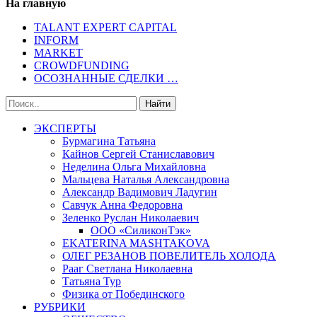
На главную
TALANT EXPERT CAPITAL
INFORM
MARKET
CROWDFUNDING
ОСОЗНАННЫЕ СДЕЛКИ …
ЭКСПЕРТЫ
Бурмагина Татьяна
Кайнов Сергей Станиславович
Неделина Ольга Михайловна
Мальцева Наталья Александровна
Александр Вадимович Ладугин
Савчук Анна Федоровна
Зеленко Руслан Николаевич
ООО «СиликонТэк»
EKATERINA MASHTAKOVA
ОЛЕГ РЕЗАНОВ ПОВЕЛИТЕЛЬ ХОЛОДА
Рааг Светлана Николаевна
Татьяна Тур
Физика от Побединского
РУБРИКИ