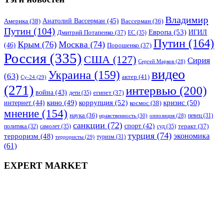
Владимир
Анатолий Вассерман
(45)
Америка
(38)
Вассерман
(36)
Путин
(104)
Европа
(53)
ИГИЛ
Дмитрий Потапенко
(37)
ЕС
(35)
Путин
(164)
Крым
(76)
Москва
(74)
(46)
Порошенко
(37)
Россия
(335)
США
(127)
Сирия
Сергей Марков
(28)
видео
Украина
(159)
(63)
актер
(41)
Су-24
(29)
(271)
интервью
(200)
война
(43)
дети
(35)
египет
(37)
коррупция
(52)
кино
(49)
кризис
(50)
интернет
(44)
космос
(38)
мнение
(154)
наука
(36)
нравственность
(30)
певец
(31)
оппозиция
(28)
санкции
(72)
спорт
(42)
самолет
(35)
суд
(35)
теракт
(37)
политика
(32)
турция
(74)
экономика
терроризм
(48)
террористы
(29)
туризм
(31)
(61)
EXPERT MARKET