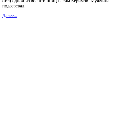
отец одной из воспитанниц Расим Керимов. Мужчина
подозревал,
Далее...