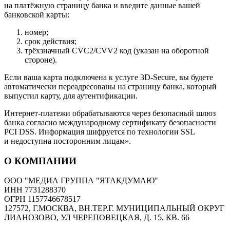
на платёжную страницу банка и введите данные вашей
банковской карты:
номер;
срок действия;
трёхзначный CVC2/CVV2 код (указан на оборотной
стороне).
Если ваша карта подключена к услуге 3D-Secure, вы будете
автоматически переадресованы на страницу банка, который
выпустил карту, для аутентификации.
Интернет-платежи обрабатываются через безопасный шлюз
банка согласно международному сертификату безопасности
PCI DSS. Информация шифруется по технологии SSL
и недоступна посторонним лицам».
О КОМПАНИИ
ООО "МЕДИА ГРУППА "ЯТАКДУМАЮ"
ИНН 7731288370
ОГРН 1157746678517
127572, Г.МОСКВА, ВН.ТЕР.Г. МУНИЦИПАЛЬНЫЙ ОКРУГ
ЛИАНОЗОВО, УЛ ЧЕРЕПОВЕЦКАЯ, Д. 15, КВ. 66