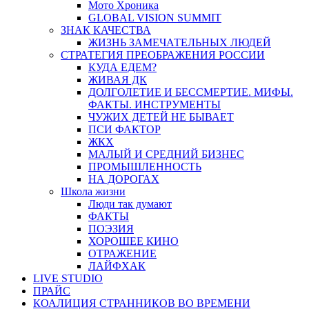
Мото Хроника
GLOBAL VISION SUMMIT
ЗНАК КАЧЕСТВА
ЖИЗНЬ ЗАМЕЧАТЕЛЬНЫХ ЛЮДЕЙ
СТРАТЕГИЯ ПРЕОБРАЖЕНИЯ РОССИИ
КУДА ЕДЕМ?
ЖИВАЯ ДК
ДОЛГОЛЕТИЕ И БЕССМЕРТИЕ. МИФЫ.
ФАКТЫ. ИНСТРУМЕНТЫ
ЧУЖИХ ДЕТЕЙ НЕ БЫВАЕТ
ПСИ ФАКТОР
ЖКХ
МАЛЫЙ И СРЕДНИЙ БИЗНЕС
ПРОМЫШЛЕННОСТЬ
НА ДОРОГАХ
Школа жизни
Люди так думают
ФАКТЫ
ПОЭЗИЯ
ХОРОШЕЕ КИНО
ОТРАЖЕНИЕ
ЛАЙФХАК
LIVE STUDIO
ПРАЙС
КОАЛИЦИЯ СТРАННИКОВ ВО ВРЕМЕНИ