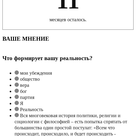
11
месяцев осталось.
ВАШЕ МНЕНИЕ
Что формирует вашу реальность?
мои убеждения
общество
вера
бог
партия
Я
Реальность
Вся многовековая история политики, религии и
социологии с философией – есть попытка спрятать от
большинства один простой постулат: «Всем что
происходит, происходило, и будет происходить -