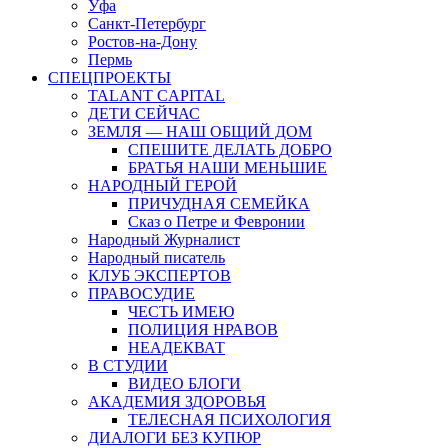
Уфа
Санкт-Петербург
Ростов-на-Дону
Пермь
СПЕЦПРОЕКТЫ
TALANT CAPITAL
ДЕТИ СЕЙЧАС
ЗЕМЛЯ — НАШ ОБЩИЙ ДОМ
СПЕШИТЕ ДЕЛАТЬ ДОБРО
БРАТЬЯ НАШИ МЕНЬШИЕ
НАРОДНЫЙ ГЕРОЙ
ПРИЧУДНАЯ СЕМЕЙКА
Сказ о Петре и Февронии
Народный Журналист
Народный писатель
КЛУБ ЭКСПЕРТОВ
ПРАВОСУДИЕ
ЧЕСТЬ ИМЕЮ
ПОЛИЦИЯ НРАВОВ
НЕАДЕКВАТ
В СТУДИИ
ВИДЕО БЛОГИ
АКАДЕМИЯ ЗДОРОВЬЯ
ТЕЛЕСНАЯ ПСИХОЛОГИЯ
ДИАЛОГИ БЕЗ КУПЮР