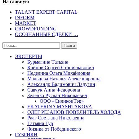
На главную
TALANT EXPERT CAPITAL
INFORM
MARKET
CROWDFUNDING
ОСОЗНАННЫЕ СДЕЛКИ …
ЭКСПЕРТЫ
Бурмагина Татьяна
Кайнов Сергей Станиславович
Неделина Ольга Михайловна
Мальцева Наталья Александровна
Александр Вадимович Ладугин
Савчук Анна Федоровна
Зеленко Руслан Николаевич
ООО «СиликонТэк»
EKATERINA MASHTAKOVA
ОЛЕГ РЕЗАНОВ ПОВЕЛИТЕЛЬ ХОЛОДА
Рааг Светлана Николаевна
Татьяна Тур
Физика от Побединского
РУБРИКИ