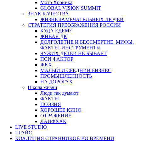
Мото Хроника
GLOBAL VISION SUMMIT
ЗНАК КАЧЕСТВА
ЖИЗНЬ ЗАМЕЧАТЕЛЬНЫХ ЛЮДЕЙ
СТРАТЕГИЯ ПРЕОБРАЖЕНИЯ РОССИИ
КУДА ЕДЕМ?
ЖИВАЯ ДК
ДОЛГОЛЕТИЕ И БЕССМЕРТИЕ. МИФЫ.
ФАКТЫ. ИНСТРУМЕНТЫ
ЧУЖИХ ДЕТЕЙ НЕ БЫВАЕТ
ПСИ ФАКТОР
ЖКХ
МАЛЫЙ И СРЕДНИЙ БИЗНЕС
ПРОМЫШЛЕННОСТЬ
НА ДОРОГАХ
Школа жизни
Люди так думают
ФАКТЫ
ПОЭЗИЯ
ХОРОШЕЕ КИНО
ОТРАЖЕНИЕ
ЛАЙФХАК
LIVE STUDIO
ПРАЙС
КОАЛИЦИЯ СТРАННИКОВ ВО ВРЕМЕНИ