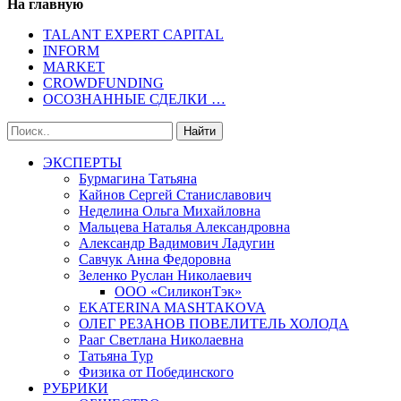
На главную
TALANT EXPERT CAPITAL
INFORM
MARKET
CROWDFUNDING
ОСОЗНАННЫЕ СДЕЛКИ …
ЭКСПЕРТЫ
Бурмагина Татьяна
Кайнов Сергей Станиславович
Неделина Ольга Михайловна
Мальцева Наталья Александровна
Александр Вадимович Ладугин
Савчук Анна Федоровна
Зеленко Руслан Николаевич
ООО «СиликонТэк»
EKATERINA MASHTAKOVA
ОЛЕГ РЕЗАНОВ ПОВЕЛИТЕЛЬ ХОЛОДА
Рааг Светлана Николаевна
Татьяна Тур
Физика от Побединского
РУБРИКИ