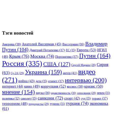
Тэги новостей
Владимир
Анатолий Вассерман
(45)
Америка
(38)
Вассерман
(36)
Путин
(104)
Европа
(53)
ИГИЛ
Дмитрий Потапенко
(37)
ЕС
(35)
Путин
(164)
Крым
(76)
Москва
(74)
(46)
Порошенко
(37)
Россия
(335)
США
(127)
Сирия
Сергей Марков
(28)
видео
Украина
(159)
(63)
актер
(41)
Су-24
(29)
(271)
интервью
(200)
война
(43)
дети
(35)
египет
(37)
коррупция
(52)
кино
(49)
кризис
(50)
интернет
(44)
космос
(38)
мнение
(154)
наука
(36)
нравственность
(30)
певец
(31)
оппозиция
(28)
санкции
(72)
спорт
(42)
самолет
(35)
суд
(35)
теракт
(37)
политика
(32)
турция
(74)
экономика
терроризм
(48)
террористы
(29)
туризм
(31)
(61)