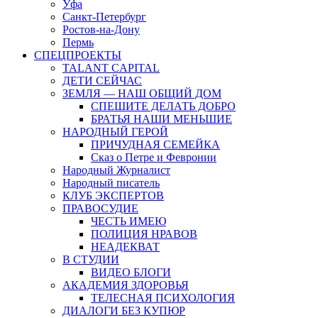
Уфа
Санкт-Петербург
Ростов-на-Дону
Пермь
СПЕЦПРОЕКТЫ
TALANT CAPITAL
ДЕТИ СЕЙЧАС
ЗЕМЛЯ — НАШ ОБЩИЙ ДОМ
СПЕШИТЕ ДЕЛАТЬ ДОБРО
БРАТЬЯ НАШИ МЕНЬШИЕ
НАРОДНЫЙ ГЕРОЙ
ПРИЧУДНАЯ СЕМЕЙКА
Сказ о Петре и Февронии
Народный Журналист
Народный писатель
КЛУБ ЭКСПЕРТОВ
ПРАВОСУДИЕ
ЧЕСТЬ ИМЕЮ
ПОЛИЦИЯ НРАВОВ
НЕАДЕКВАТ
В СТУДИИ
ВИДЕО БЛОГИ
АКАДЕМИЯ ЗДОРОВЬЯ
ТЕЛЕСНАЯ ПСИХОЛОГИЯ
ДИАЛОГИ БЕЗ КУПЮР