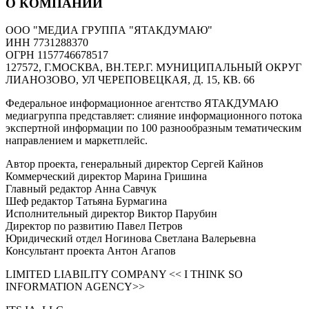
О КОМПАНИИ
ООО "МЕДИА ГРУППА "ЯТАКДУМАЮ"
ИНН 7731288370
ОГРН 1157746678517
127572, Г.МОСКВА, ВН.ТЕР.Г. МУНИЦИПАЛЬНЫЙ ОКРУГ
ЛИАНОЗОВО, УЛ ЧЕРЕПОВЕЦКАЯ, Д. 15, КВ. 66
Федеральное информационное агентство ЯТАКДУМАЮ
медиагруппа представляет: слияние информационного потока
экспертной информации по 100 разнообразным тематическим
направлением и маркетплейс.
Автор проекта, генеральный директор Сергей Кайнов
Коммерческий директор Марина Гришина
Главный редактор Анна Савчук
Шеф редактор Татьяна Бурмагина
Исполнительный директор Виктор Парубин
Директор по развитию Павел Петров
Юридический отдел Ногинова Светлана Валерьевна
Консультант проекта Антон Агапов
LIMITED LIABILITY COMPANY << I THINK SO
INFORMATION AGENCY>>