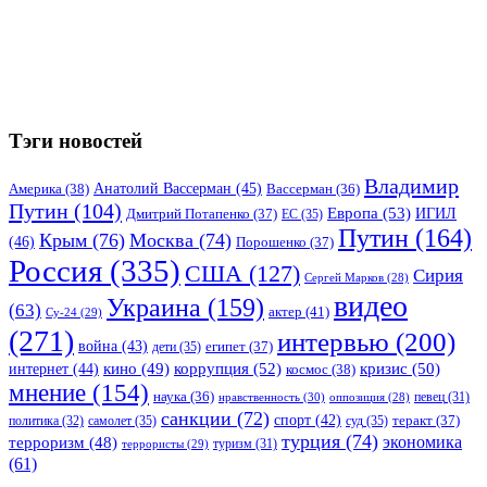
Тэги новостей
Владимир
Анатолий Вассерман
(45)
Америка
(38)
Вассерман
(36)
Путин
(104)
Европа
(53)
ИГИЛ
Дмитрий Потапенко
(37)
ЕС
(35)
Путин
(164)
Крым
(76)
Москва
(74)
(46)
Порошенко
(37)
Россия
(335)
США
(127)
Сирия
Сергей Марков
(28)
видео
Украина
(159)
(63)
актер
(41)
Су-24
(29)
(271)
интервью
(200)
война
(43)
дети
(35)
египет
(37)
коррупция
(52)
кино
(49)
кризис
(50)
интернет
(44)
космос
(38)
мнение
(154)
наука
(36)
нравственность
(30)
певец
(31)
оппозиция
(28)
санкции
(72)
спорт
(42)
самолет
(35)
суд
(35)
теракт
(37)
политика
(32)
турция
(74)
экономика
терроризм
(48)
террористы
(29)
туризм
(31)
(61)