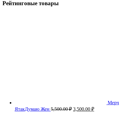
Рейтинговые товары
Мерч
Первоначальная
Текущая
ЯтакДумаю Жен
5,500.00
₽
3,500.00
₽
цена
цена:
составляла
3,500.00 ₽.
5,500.00 ₽.