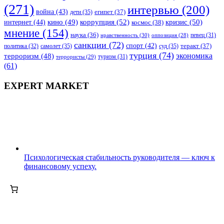
(271)
интервью
(200)
война
(43)
дети
(35)
египет
(37)
коррупция
(52)
кино
(49)
кризис
(50)
интернет
(44)
космос
(38)
мнение
(154)
наука
(36)
нравственность
(30)
певец
(31)
оппозиция
(28)
санкции
(72)
спорт
(42)
самолет
(35)
суд
(35)
теракт
(37)
политика
(32)
турция
(74)
экономика
терроризм
(48)
террористы
(29)
туризм
(31)
(61)
EXPERT MARKET
Психологическая стабильность руководителя — ключ к
финансовому успеху.