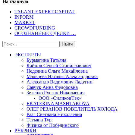
На главную
TALANT EXPERT CAPITAL
INFORM
MARKET
CROWDFUNDING
ОСОЗНАННЫЕ СДЕЛКИ …
ЭКСПЕРТЫ
Бурмагина Татьяна
Кайнов Сергей Станиславович
Неделина Ольга Михайловна
Мальцева Наталья Александровна
Александр Вадимович Ладугин
Савчук Анна Федоровна
Зеленко Руслан Николаевич
ООО «СиликонТэк»
EKATERINA MASHTAKOVA
ОЛЕГ РЕЗАНОВ ПОВЕЛИТЕЛЬ ХОЛОДА
Рааг Светлана Николаевна
Татьяна Тур
Физика от Побединского
РУБРИКИ