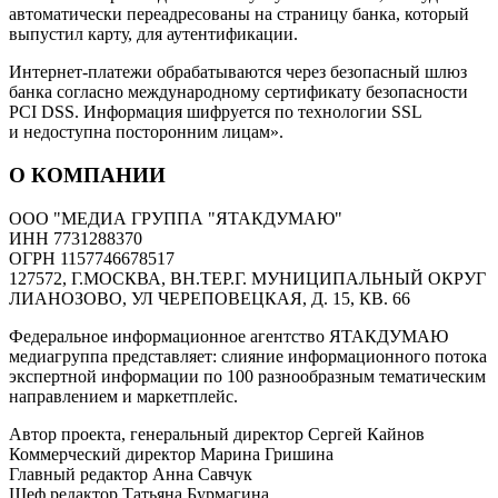
автоматически переадресованы на страницу банка, который
выпустил карту, для аутентификации.
Интернет-платежи обрабатываются через безопасный шлюз
банка согласно международному сертификату безопасности
PCI DSS. Информация шифруется по технологии SSL
и недоступна посторонним лицам».
О КОМПАНИИ
ООО "МЕДИА ГРУППА "ЯТАКДУМАЮ"
ИНН 7731288370
ОГРН 1157746678517
127572, Г.МОСКВА, ВН.ТЕР.Г. МУНИЦИПАЛЬНЫЙ ОКРУГ
ЛИАНОЗОВО, УЛ ЧЕРЕПОВЕЦКАЯ, Д. 15, КВ. 66
Федеральное информационное агентство ЯТАКДУМАЮ
медиагруппа представляет: слияние информационного потока
экспертной информации по 100 разнообразным тематическим
направлением и маркетплейс.
Автор проекта, генеральный директор Сергей Кайнов
Коммерческий директор Марина Гришина
Главный редактор Анна Савчук
Шеф редактор Татьяна Бурмагина