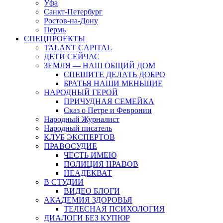
Уфа
Санкт-Петербург
Ростов-на-Дону
Пермь
СПЕЦПРОЕКТЫ
TALANT CAPITAL
ДЕТИ СЕЙЧАС
ЗЕМЛЯ — НАШ ОБЩИЙ ДОМ
СПЕШИТЕ ДЕЛАТЬ ДОБРО
БРАТЬЯ НАШИ МЕНЬШИЕ
НАРОДНЫЙ ГЕРОЙ
ПРИЧУДНАЯ СЕМЕЙКА
Сказ о Петре и Февронии
Народный Журналист
Народный писатель
КЛУБ ЭКСПЕРТОВ
ПРАВОСУДИЕ
ЧЕСТЬ ИМЕЮ
ПОЛИЦИЯ НРАВОВ
НЕАДЕКВАТ
В СТУДИИ
ВИДЕО БЛОГИ
АКАДЕМИЯ ЗДОРОВЬЯ
ТЕЛЕСНАЯ ПСИХОЛОГИЯ
ДИАЛОГИ БЕЗ КУПЮР