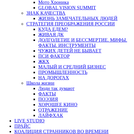
Мото Хроника
GLOBAL VISION SUMMIT
ЗНАК КАЧЕСТВА
ЖИЗНЬ ЗАМЕЧАТЕЛЬНЫХ ЛЮДЕЙ
СТРАТЕГИЯ ПРЕОБРАЖЕНИЯ РОССИИ
КУДА ЕДЕМ?
ЖИВАЯ ДК
ДОЛГОЛЕТИЕ И БЕССМЕРТИЕ. МИФЫ.
ФАКТЫ. ИНСТРУМЕНТЫ
ЧУЖИХ ДЕТЕЙ НЕ БЫВАЕТ
ПСИ ФАКТОР
ЖКХ
МАЛЫЙ И СРЕДНИЙ БИЗНЕС
ПРОМЫШЛЕННОСТЬ
НА ДОРОГАХ
Школа жизни
Люди так думают
ФАКТЫ
ПОЭЗИЯ
ХОРОШЕЕ КИНО
ОТРАЖЕНИЕ
ЛАЙФХАК
LIVE STUDIO
ПРАЙС
КОАЛИЦИЯ СТРАННИКОВ ВО ВРЕМЕНИ