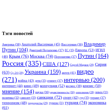
Тэги новостей
Владимир
Анатолий Вассерман
(45)
Америка
(38)
Вассерман
(36)
Путин
(104)
Европа
(53)
ИГИЛ
Дмитрий Потапенко
(37)
ЕС
(35)
Путин
(164)
Крым
(76)
Москва
(74)
(46)
Порошенко
(37)
Россия
(335)
США
(127)
Сирия
Сергей Марков
(28)
видео
Украина
(159)
(63)
актер
(41)
Су-24
(29)
(271)
интервью
(200)
война
(43)
дети
(35)
египет
(37)
коррупция
(52)
кино
(49)
кризис
(50)
интернет
(44)
космос
(38)
мнение
(154)
наука
(36)
нравственность
(30)
певец
(31)
оппозиция
(28)
санкции
(72)
спорт
(42)
самолет
(35)
суд
(35)
теракт
(37)
политика
(32)
турция
(74)
экономика
терроризм
(48)
террористы
(29)
туризм
(31)
(61)