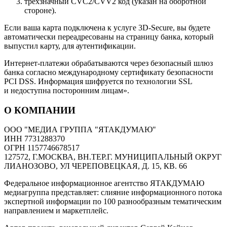
трёхзначный CVC2/CVV2 код (указан на оборотной
стороне).
Если ваша карта подключена к услуге 3D-Secure, вы будете
автоматически переадресованы на страницу банка, который
выпустил карту, для аутентификации.
Интернет-платежи обрабатываются через безопасный шлюз
банка согласно международному сертификату безопасности
PCI DSS. Информация шифруется по технологии SSL
и недоступна посторонним лицам».
О КОМПАНИИ
ООО "МЕДИА ГРУППА "ЯТАКДУМАЮ"
ИНН 7731288370
ОГРН 1157746678517
127572, Г.МОСКВА, ВН.ТЕР.Г. МУНИЦИПАЛЬНЫЙ ОКРУГ
ЛИАНОЗОВО, УЛ ЧЕРЕПОВЕЦКАЯ, Д. 15, КВ. 66
Федеральное информационное агентство ЯТАКДУМАЮ
медиагруппа представляет: слияние информационного потока
экспертной информации по 100 разнообразным тематическим
направлением и маркетплейс.