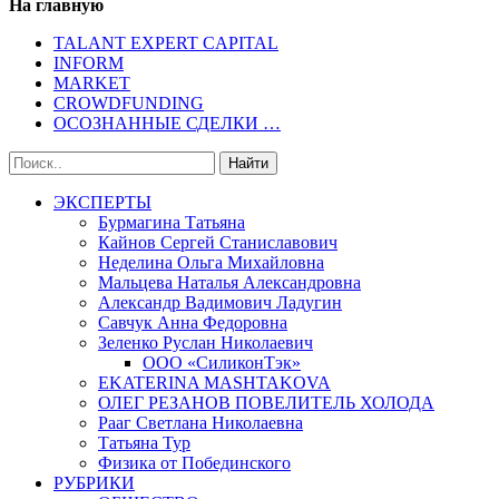
На главную
TALANT EXPERT CAPITAL
INFORM
MARKET
CROWDFUNDING
ОСОЗНАННЫЕ СДЕЛКИ …
ЭКСПЕРТЫ
Бурмагина Татьяна
Кайнов Сергей Станиславович
Неделина Ольга Михайловна
Мальцева Наталья Александровна
Александр Вадимович Ладугин
Савчук Анна Федоровна
Зеленко Руслан Николаевич
ООО «СиликонТэк»
EKATERINA MASHTAKOVA
ОЛЕГ РЕЗАНОВ ПОВЕЛИТЕЛЬ ХОЛОДА
Рааг Светлана Николаевна
Татьяна Тур
Физика от Побединского
РУБРИКИ