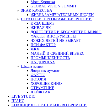
Мото Хроника
GLOBAL VISION SUMMIT
ЗНАК КАЧЕСТВА
ЖИЗНЬ ЗАМЕЧАТЕЛЬНЫХ ЛЮДЕЙ
СТРАТЕГИЯ ПРЕОБРАЖЕНИЯ РОССИИ
КУДА ЕДЕМ?
ЖИВАЯ ДК
ДОЛГОЛЕТИЕ И БЕССМЕРТИЕ. МИФЫ.
ФАКТЫ. ИНСТРУМЕНТЫ
ЧУЖИХ ДЕТЕЙ НЕ БЫВАЕТ
ПСИ ФАКТОР
ЖКХ
МАЛЫЙ И СРЕДНИЙ БИЗНЕС
ПРОМЫШЛЕННОСТЬ
НА ДОРОГАХ
Школа жизни
Люди так думают
ФАКТЫ
ПОЭЗИЯ
ХОРОШЕЕ КИНО
ОТРАЖЕНИЕ
ЛАЙФХАК
LIVE STUDIO
ПРАЙС
КОАЛИЦИЯ СТРАННИКОВ ВО ВРЕМЕНИ