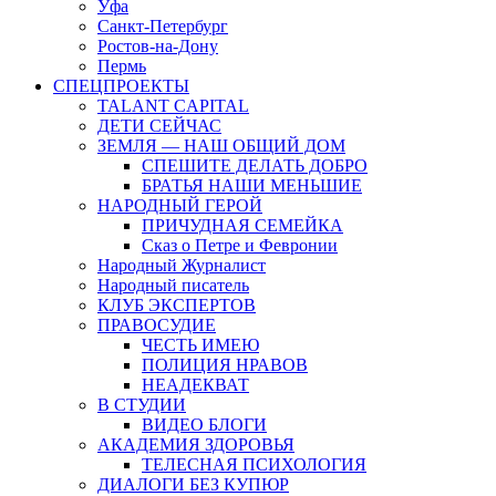
Уфа
Санкт-Петербург
Ростов-на-Дону
Пермь
СПЕЦПРОЕКТЫ
TALANT CAPITAL
ДЕТИ СЕЙЧАС
ЗЕМЛЯ — НАШ ОБЩИЙ ДОМ
СПЕШИТЕ ДЕЛАТЬ ДОБРО
БРАТЬЯ НАШИ МЕНЬШИЕ
НАРОДНЫЙ ГЕРОЙ
ПРИЧУДНАЯ СЕМЕЙКА
Сказ о Петре и Февронии
Народный Журналист
Народный писатель
КЛУБ ЭКСПЕРТОВ
ПРАВОСУДИЕ
ЧЕСТЬ ИМЕЮ
ПОЛИЦИЯ НРАВОВ
НЕАДЕКВАТ
В СТУДИИ
ВИДЕО БЛОГИ
АКАДЕМИЯ ЗДОРОВЬЯ
ТЕЛЕСНАЯ ПСИХОЛОГИЯ
ДИАЛОГИ БЕЗ КУПЮР