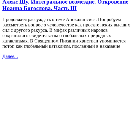
Алекс Шу. Интегральное возмездие. Откровение
Иоанна Богослова. Часть III
Продолжим рассуждать о теме Апокалипсиса. Попробуем
рассмотреть вопрос о человечестве как проекте неких высших
сил с другого ракурса. В мифах различных народов
сохранились свидетельства о глобальных природных
катаклизмах. В Священном Писании христиан упоминается
потоп как глобальный катаклизм, посланный в наказание
Далее...