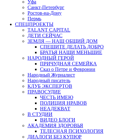
Уфа
Санкт-Петербург
Ростов-на-Дону
Пермь
СПЕЦПРОЕКТЫ
TALANT CAPITAL
ДЕТИ СЕЙЧАС
ЗЕМЛЯ — НАШ ОБЩИЙ ДОМ
СПЕШИТЕ ДЕЛАТЬ ДОБРО
БРАТЬЯ НАШИ МЕНЬШИЕ
НАРОДНЫЙ ГЕРОЙ
ПРИЧУДНАЯ СЕМЕЙКА
Сказ о Петре и Февронии
Народный Журналист
Народный писатель
КЛУБ ЭКСПЕРТОВ
ПРАВОСУДИЕ
ЧЕСТЬ ИМЕЮ
ПОЛИЦИЯ НРАВОВ
НЕАДЕКВАТ
В СТУДИИ
ВИДЕО БЛОГИ
АКАДЕМИЯ ЗДОРОВЬЯ
ТЕЛЕСНАЯ ПСИХОЛОГИЯ
ДИАЛОГИ БЕЗ КУПЮР