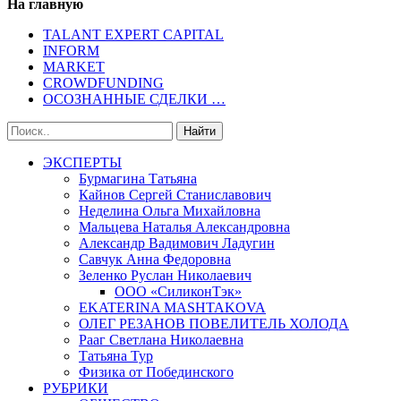
На главную
TALANT EXPERT CAPITAL
INFORM
MARKET
CROWDFUNDING
ОСОЗНАННЫЕ СДЕЛКИ …
ЭКСПЕРТЫ
Бурмагина Татьяна
Кайнов Сергей Станиславович
Неделина Ольга Михайловна
Мальцева Наталья Александровна
Александр Вадимович Ладугин
Савчук Анна Федоровна
Зеленко Руслан Николаевич
ООО «СиликонТэк»
EKATERINA MASHTAKOVA
ОЛЕГ РЕЗАНОВ ПОВЕЛИТЕЛЬ ХОЛОДА
Рааг Светлана Николаевна
Татьяна Тур
Физика от Побединского
РУБРИКИ