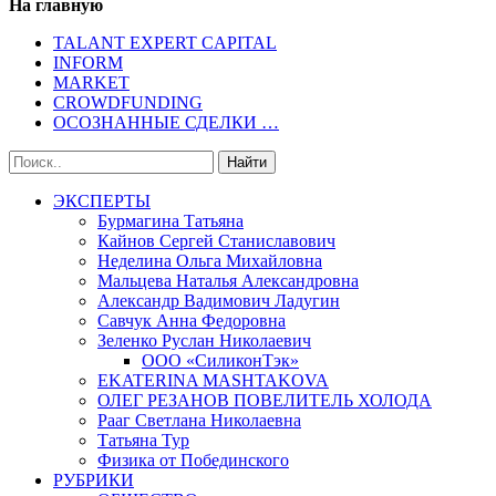
На главную
TALANT EXPERT CAPITAL
INFORM
MARKET
CROWDFUNDING
ОСОЗНАННЫЕ СДЕЛКИ …
ЭКСПЕРТЫ
Бурмагина Татьяна
Кайнов Сергей Станиславович
Неделина Ольга Михайловна
Мальцева Наталья Александровна
Александр Вадимович Ладугин
Савчук Анна Федоровна
Зеленко Руслан Николаевич
ООО «СиликонТэк»
EKATERINA MASHTAKOVA
ОЛЕГ РЕЗАНОВ ПОВЕЛИТЕЛЬ ХОЛОДА
Рааг Светлана Николаевна
Татьяна Тур
Физика от Побединского
РУБРИКИ