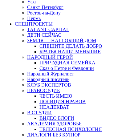
Уфа
Санкт-Петербург
Ростов-на-Дону
Пермь
СПЕЦПРОЕКТЫ
TALANT CAPITAL
ДЕТИ СЕЙЧАС
ЗЕМЛЯ — НАШ ОБЩИЙ ДОМ
СПЕШИТЕ ДЕЛАТЬ ДОБРО
БРАТЬЯ НАШИ МЕНЬШИЕ
НАРОДНЫЙ ГЕРОЙ
ПРИЧУДНАЯ СЕМЕЙКА
Сказ о Петре и Февронии
Народный Журналист
Народный писатель
КЛУБ ЭКСПЕРТОВ
ПРАВОСУДИЕ
ЧЕСТЬ ИМЕЮ
ПОЛИЦИЯ НРАВОВ
НЕАДЕКВАТ
В СТУДИИ
ВИДЕО БЛОГИ
АКАДЕМИЯ ЗДОРОВЬЯ
ТЕЛЕСНАЯ ПСИХОЛОГИЯ
ДИАЛОГИ БЕЗ КУПЮР