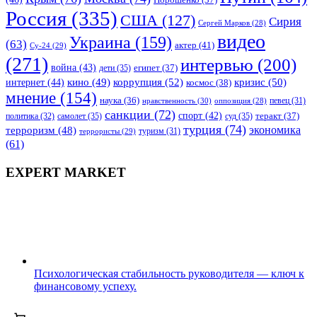
Порошенко
(37)
Россия
(335)
США
(127)
Сирия
Сергей Марков
(28)
видео
Украина
(159)
(63)
актер
(41)
Су-24
(29)
(271)
интервью
(200)
война
(43)
дети
(35)
египет
(37)
коррупция
(52)
кино
(49)
кризис
(50)
интернет
(44)
космос
(38)
мнение
(154)
наука
(36)
нравственность
(30)
певец
(31)
оппозиция
(28)
санкции
(72)
спорт
(42)
самолет
(35)
суд
(35)
теракт
(37)
политика
(32)
турция
(74)
экономика
терроризм
(48)
террористы
(29)
туризм
(31)
(61)
EXPERT MARKET
Психологическая стабильность руководителя — ключ к
финансовому успеху.