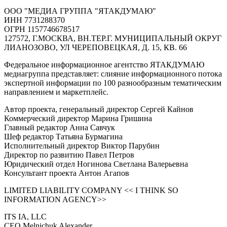
ООО "МЕДИА ГРУППА "ЯТАКДУМАЮ"
ИНН 7731288370
ОГРН 1157746678517
127572, Г.МОСКВА, ВН.ТЕР.Г. МУНИЦИПАЛЬНЫЙ ОКРУГ
ЛИАНОЗОВО, УЛ ЧЕРЕПОВЕЦКАЯ, Д. 15, КВ. 66
Федеральное информационное агентство ЯТАКДУМАЮ
медиагруппа представляет: слияние информационного потока
экспертной информации по 100 разнообразным тематическим
направлением и маркетплейс.
Автор проекта, генеральный директор Сергей Кайнов
Коммерческий директор Марина Гришина
Главный редактор Анна Савчук
Шеф редактор Татьяна Бурмагина
Исполнительный директор Виктор Парубин
Директор по развитию Павел Петров
Юридический отдел Ногинова Светлана Валерьевна
Консультант проекта Антон Агапов
LIMITED LIABILITY COMPANY << I THINK SO
INFORMATION AGENCY>>
ITS IA, LLC
CEO Melnichuk Alexander