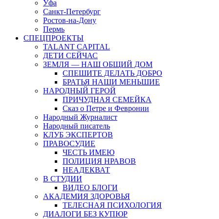
Уфа
Санкт-Петербург
Ростов-на-Дону
Пермь
СПЕЦПРОЕКТЫ
TALANT CAPITAL
ДЕТИ СЕЙЧАС
ЗЕМЛЯ — НАШ ОБЩИЙ ДОМ
СПЕШИТЕ ДЕЛАТЬ ДОБРО
БРАТЬЯ НАШИ МЕНЬШИЕ
НАРОДНЫЙ ГЕРОЙ
ПРИЧУДНАЯ СЕМЕЙКА
Сказ о Петре и Февронии
Народный Журналист
Народный писатель
КЛУБ ЭКСПЕРТОВ
ПРАВОСУДИЕ
ЧЕСТЬ ИМЕЮ
ПОЛИЦИЯ НРАВОВ
НЕАДЕКВАТ
В СТУДИИ
ВИДЕО БЛОГИ
АКАДЕМИЯ ЗДОРОВЬЯ
ТЕЛЕСНАЯ ПСИХОЛОГИЯ
ДИАЛОГИ БЕЗ КУПЮР