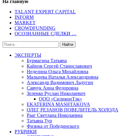
На главную
TALANT EXPERT CAPITAL
INFORM
MARKET
CROWDFUNDING
ОСОЗНАННЫЕ СДЕЛКИ …
ЭКСПЕРТЫ
Бурмагина Татьяна
Кайнов Сергей Станиславович
Неделина Ольга Михайловна
Мальцева Наталья Александровна
Александр Вадимович Ладугин
Савчук Анна Федоровна
Зеленко Руслан Николаевич
ООО «СиликонТэк»
EKATERINA MASHTAKOVA
ОЛЕГ РЕЗАНОВ ПОВЕЛИТЕЛЬ ХОЛОДА
Рааг Светлана Николаевна
Татьяна Тур
Физика от Побединского
РУБРИКИ