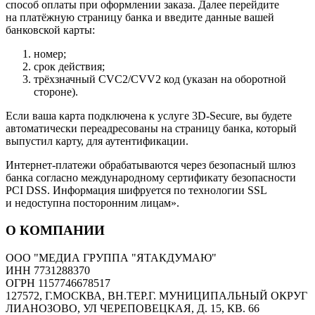
способ оплаты при оформлении заказа. Далее перейдите
на платёжную страницу банка и введите данные вашей
банковской карты:
номер;
срок действия;
трёхзначный CVC2/CVV2 код (указан на оборотной
стороне).
Если ваша карта подключена к услуге 3D-Secure, вы будете
автоматически переадресованы на страницу банка, который
выпустил карту, для аутентификации.
Интернет-платежи обрабатываются через безопасный шлюз
банка согласно международному сертификату безопасности
PCI DSS. Информация шифруется по технологии SSL
и недоступна посторонним лицам».
О КОМПАНИИ
ООО "МЕДИА ГРУППА "ЯТАКДУМАЮ"
ИНН 7731288370
ОГРН 1157746678517
127572, Г.МОСКВА, ВН.ТЕР.Г. МУНИЦИПАЛЬНЫЙ ОКРУГ
ЛИАНОЗОВО, УЛ ЧЕРЕПОВЕЦКАЯ, Д. 15, КВ. 66