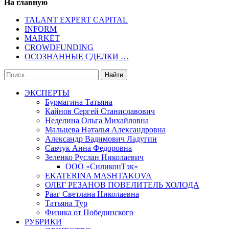
На главную
TALANT EXPERT CAPITAL
INFORM
MARKET
CROWDFUNDING
ОСОЗНАННЫЕ СДЕЛКИ …
ЭКСПЕРТЫ
Бурмагина Татьяна
Кайнов Сергей Станиславович
Неделина Ольга Михайловна
Мальцева Наталья Александровна
Александр Вадимович Ладугин
Савчук Анна Федоровна
Зеленко Руслан Николаевич
ООО «СиликонТэк»
EKATERINA MASHTAKOVA
ОЛЕГ РЕЗАНОВ ПОВЕЛИТЕЛЬ ХОЛОДА
Рааг Светлана Николаевна
Татьяна Тур
Физика от Побединского
РУБРИКИ