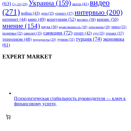
видео
Украина
(159)
(63)
актер
(41)
Су-24
(29)
(271)
интервью
(200)
война
(43)
дети
(35)
египет
(37)
коррупция
(52)
кино
(49)
кризис
(50)
интернет
(44)
космос
(38)
мнение
(154)
наука
(36)
нравственность
(30)
певец
(31)
оппозиция
(28)
санкции
(72)
спорт
(42)
самолет
(35)
суд
(35)
теракт
(37)
политика
(32)
турция
(74)
экономика
терроризм
(48)
террористы
(29)
туризм
(31)
(61)
EXPERT MARKET
Психологическая стабильность руководителя — ключ к
финансовому успеху.