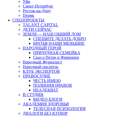
Уфа
Санкт-Петербург
Ростов-на-Дону
Пермь
СПЕЦПРОЕКТЫ
TALANT CAPITAL
ДЕТИ СЕЙЧАС
ЗЕМЛЯ — НАШ ОБЩИЙ ДОМ
СПЕШИТЕ ДЕЛАТЬ ДОБРО
БРАТЬЯ НАШИ МЕНЬШИЕ
НАРОДНЫЙ ГЕРОЙ
ПРИЧУДНАЯ СЕМЕЙКА
Сказ о Петре и Февронии
Народный Журналист
Народный писатель
КЛУБ ЭКСПЕРТОВ
ПРАВОСУДИЕ
ЧЕСТЬ ИМЕЮ
ПОЛИЦИЯ НРАВОВ
НЕАДЕКВАТ
В СТУДИИ
ВИДЕО БЛОГИ
АКАДЕМИЯ ЗДОРОВЬЯ
ТЕЛЕСНАЯ ПСИХОЛОГИЯ
ДИАЛОГИ БЕЗ КУПЮР