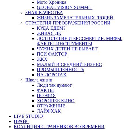
Мото Хроника
GLOBAL VISION SUMMIT
ЗНАК КАЧЕСТВА
ЖИЗНЬ ЗАМЕЧАТЕЛЬНЫХ ЛЮДЕЙ
СТРАТЕГИЯ ПРЕОБРАЖЕНИЯ РОССИИ
КУДА ЕДЕМ?
ЖИВАЯ ДК
ДОЛГОЛЕТИЕ И БЕССМЕРТИЕ. МИФЫ.
ФАКТЫ. ИНСТРУМЕНТЫ
ЧУЖИХ ДЕТЕЙ НЕ БЫВАЕТ
ПСИ ФАКТОР
ЖКХ
МАЛЫЙ И СРЕДНИЙ БИЗНЕС
ПРОМЫШЛЕННОСТЬ
НА ДОРОГАХ
Школа жизни
Люди так думают
ФАКТЫ
ПОЭЗИЯ
ХОРОШЕЕ КИНО
ОТРАЖЕНИЕ
ЛАЙФХАК
LIVE STUDIO
ПРАЙС
КОАЛИЦИЯ СТРАННИКОВ ВО ВРЕМЕНИ