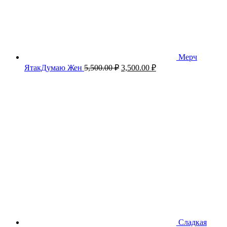
Мерч
Первоначальная
Текущая
ЯтакДумаю Жен
5,500.00
₽
3,500.00
₽
цена
цена:
составляла
3,500.00 ₽.
5,500.00 ₽.
Сладкая