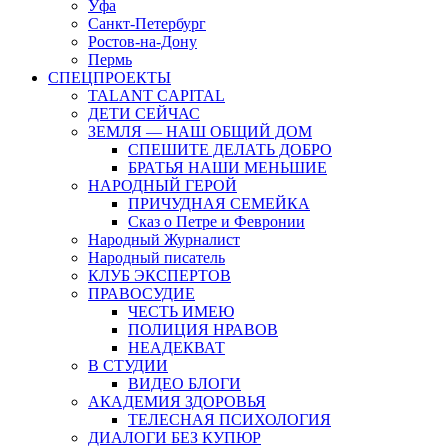
Уфа
Санкт-Петербург
Ростов-на-Дону
Пермь
СПЕЦПРОЕКТЫ
TALANT CAPITAL
ДЕТИ СЕЙЧАС
ЗЕМЛЯ — НАШ ОБЩИЙ ДОМ
СПЕШИТЕ ДЕЛАТЬ ДОБРО
БРАТЬЯ НАШИ МЕНЬШИЕ
НАРОДНЫЙ ГЕРОЙ
ПРИЧУДНАЯ СЕМЕЙКА
Сказ о Петре и Февронии
Народный Журналист
Народный писатель
КЛУБ ЭКСПЕРТОВ
ПРАВОСУДИЕ
ЧЕСТЬ ИМЕЮ
ПОЛИЦИЯ НРАВОВ
НЕАДЕКВАТ
В СТУДИИ
ВИДЕО БЛОГИ
АКАДЕМИЯ ЗДОРОВЬЯ
ТЕЛЕСНАЯ ПСИХОЛОГИЯ
ДИАЛОГИ БЕЗ КУПЮР