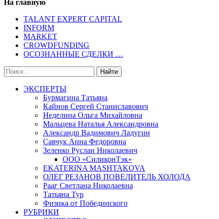
На главную
TALANT EXPERT CAPITAL
INFORM
MARKET
CROWDFUNDING
ОСОЗНАННЫЕ СДЕЛКИ …
ЭКСПЕРТЫ
Бурмагина Татьяна
Кайнов Сергей Станиславович
Неделина Ольга Михайловна
Мальцева Наталья Александровна
Александр Вадимович Ладугин
Савчук Анна Федоровна
Зеленко Руслан Николаевич
ООО «СиликонТэк»
EKATERINA MASHTAKOVA
ОЛЕГ РЕЗАНОВ ПОВЕЛИТЕЛЬ ХОЛОДА
Рааг Светлана Николаевна
Татьяна Тур
Физика от Побединского
РУБРИКИ