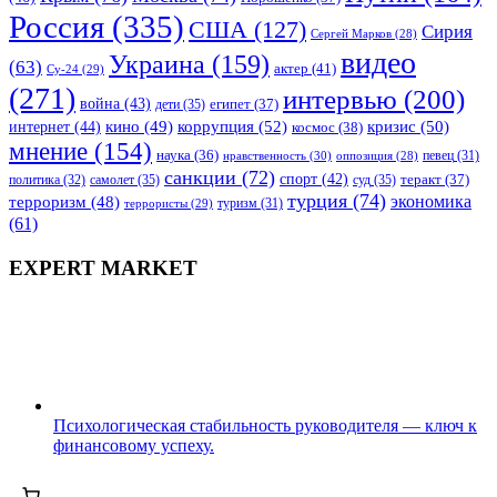
Россия
(335)
США
(127)
Сирия
Сергей Марков
(28)
видео
Украина
(159)
(63)
актер
(41)
Су-24
(29)
(271)
интервью
(200)
война
(43)
дети
(35)
египет
(37)
коррупция
(52)
кино
(49)
кризис
(50)
интернет
(44)
космос
(38)
мнение
(154)
наука
(36)
нравственность
(30)
певец
(31)
оппозиция
(28)
санкции
(72)
спорт
(42)
самолет
(35)
суд
(35)
теракт
(37)
политика
(32)
турция
(74)
экономика
терроризм
(48)
террористы
(29)
туризм
(31)
(61)
EXPERT MARKET
Психологическая стабильность руководителя — ключ к
финансовому успеху.