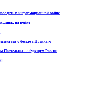
победить в информационной войне
енщинах на войне
е
Дементьев о беседе с Путиным
им Постельный о будущем России
ды