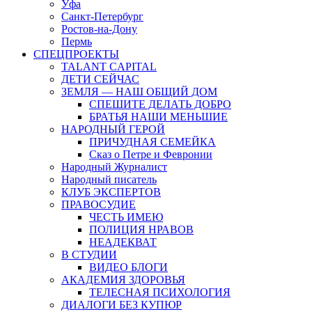
Уфа
Санкт-Петербург
Ростов-на-Дону
Пермь
СПЕЦПРОЕКТЫ
TALANT CAPITAL
ДЕТИ СЕЙЧАС
ЗЕМЛЯ — НАШ ОБЩИЙ ДОМ
СПЕШИТЕ ДЕЛАТЬ ДОБРО
БРАТЬЯ НАШИ МЕНЬШИЕ
НАРОДНЫЙ ГЕРОЙ
ПРИЧУДНАЯ СЕМЕЙКА
Сказ о Петре и Февронии
Народный Журналист
Народный писатель
КЛУБ ЭКСПЕРТОВ
ПРАВОСУДИЕ
ЧЕСТЬ ИМЕЮ
ПОЛИЦИЯ НРАВОВ
НЕАДЕКВАТ
В СТУДИИ
ВИДЕО БЛОГИ
АКАДЕМИЯ ЗДОРОВЬЯ
ТЕЛЕСНАЯ ПСИХОЛОГИЯ
ДИАЛОГИ БЕЗ КУПЮР