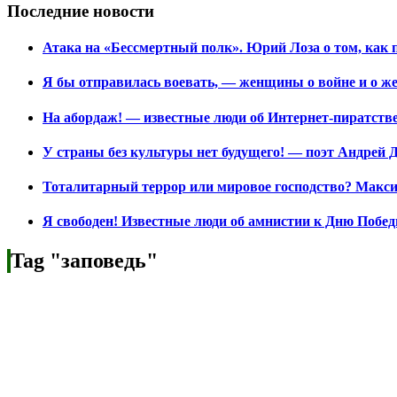
Последние новости
Атака на «Бессмертный полк». Юрий Лоза о том, как 
Я бы отправилась воевать, — женщины о войне и о ж
На абордаж! — известные люди об Интернет-пиратств
У страны без культуры нет будущего! — поэт Андрей 
Тоталитарный террор или мировое господство? Макс
Я свободен! Известные люди об амнистии к Дню Побе
Tag "заповедь"