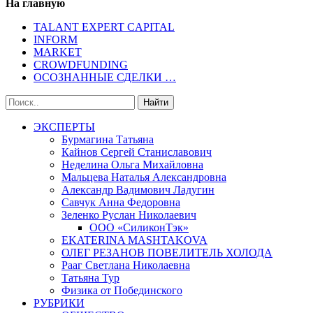
На главную
TALANT EXPERT CAPITAL
INFORM
MARKET
CROWDFUNDING
ОСОЗНАННЫЕ СДЕЛКИ …
ЭКСПЕРТЫ
Бурмагина Татьяна
Кайнов Сергей Станиславович
Неделина Ольга Михайловна
Мальцева Наталья Александровна
Александр Вадимович Ладугин
Савчук Анна Федоровна
Зеленко Руслан Николаевич
ООО «СиликонТэк»
EKATERINA MASHTAKOVA
ОЛЕГ РЕЗАНОВ ПОВЕЛИТЕЛЬ ХОЛОДА
Рааг Светлана Николаевна
Татьяна Тур
Физика от Побединского
РУБРИКИ