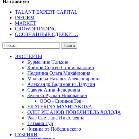
На главную
TALANT EXPERT CAPITAL
INFORM
MARKET
CROWDFUNDING
ОСОЗНАННЫЕ СДЕЛКИ …
ЭКСПЕРТЫ
Бурмагина Татьяна
Кайнов Сергей Станиславович
Неделина Ольга Михайловна
Мальцева Наталья Александровна
Александр Вадимович Ладугин
Савчук Анна Федоровна
Зеленко Руслан Николаевич
ООО «СиликонТэк»
EKATERINA MASHTAKOVA
ОЛЕГ РЕЗАНОВ ПОВЕЛИТЕЛЬ ХОЛОДА
Рааг Светлана Николаевна
Татьяна Тур
Физика от Побединского
РУБРИКИ