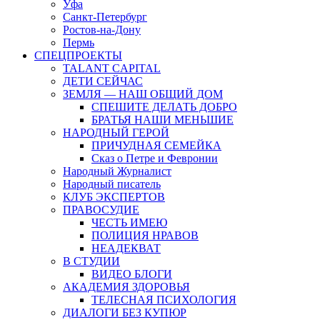
Уфа
Санкт-Петербург
Ростов-на-Дону
Пермь
СПЕЦПРОЕКТЫ
TALANT CAPITAL
ДЕТИ СЕЙЧАС
ЗЕМЛЯ — НАШ ОБЩИЙ ДОМ
СПЕШИТЕ ДЕЛАТЬ ДОБРО
БРАТЬЯ НАШИ МЕНЬШИЕ
НАРОДНЫЙ ГЕРОЙ
ПРИЧУДНАЯ СЕМЕЙКА
Сказ о Петре и Февронии
Народный Журналист
Народный писатель
КЛУБ ЭКСПЕРТОВ
ПРАВОСУДИЕ
ЧЕСТЬ ИМЕЮ
ПОЛИЦИЯ НРАВОВ
НЕАДЕКВАТ
В СТУДИИ
ВИДЕО БЛОГИ
АКАДЕМИЯ ЗДОРОВЬЯ
ТЕЛЕСНАЯ ПСИХОЛОГИЯ
ДИАЛОГИ БЕЗ КУПЮР