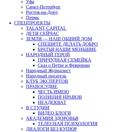
Уфа
Санкт-Петербург
Ростов-на-Дону
Пермь
СПЕЦПРОЕКТЫ
TALANT CAPITAL
ДЕТИ СЕЙЧАС
ЗЕМЛЯ — НАШ ОБЩИЙ ДОМ
СПЕШИТЕ ДЕЛАТЬ ДОБРО
БРАТЬЯ НАШИ МЕНЬШИЕ
НАРОДНЫЙ ГЕРОЙ
ПРИЧУДНАЯ СЕМЕЙКА
Сказ о Петре и Февронии
Народный Журналист
Народный писатель
КЛУБ ЭКСПЕРТОВ
ПРАВОСУДИЕ
ЧЕСТЬ ИМЕЮ
ПОЛИЦИЯ НРАВОВ
НЕАДЕКВАТ
В СТУДИИ
ВИДЕО БЛОГИ
АКАДЕМИЯ ЗДОРОВЬЯ
ТЕЛЕСНАЯ ПСИХОЛОГИЯ
ДИАЛОГИ БЕЗ КУПЮР