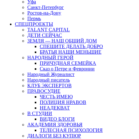
Уфа
Санкт-Петербург
Ростов-на-Дону
Пермь
СПЕЦПРОЕКТЫ
TALANT CAPITAL
ДЕТИ СЕЙЧАС
ЗЕМЛЯ — НАШ ОБЩИЙ ДОМ
СПЕШИТЕ ДЕЛАТЬ ДОБРО
БРАТЬЯ НАШИ МЕНЬШИЕ
НАРОДНЫЙ ГЕРОЙ
ПРИЧУДНАЯ СЕМЕЙКА
Сказ о Петре и Февронии
Народный Журналист
Народный писатель
КЛУБ ЭКСПЕРТОВ
ПРАВОСУДИЕ
ЧЕСТЬ ИМЕЮ
ПОЛИЦИЯ НРАВОВ
НЕАДЕКВАТ
В СТУДИИ
ВИДЕО БЛОГИ
АКАДЕМИЯ ЗДОРОВЬЯ
ТЕЛЕСНАЯ ПСИХОЛОГИЯ
ДИАЛОГИ БЕЗ КУПЮР