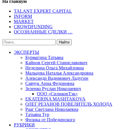
На главную
TALANT EXPERT CAPITAL
INFORM
MARKET
CROWDFUNDING
ОСОЗНАННЫЕ СДЕЛКИ …
ЭКСПЕРТЫ
Бурмагина Татьяна
Кайнов Сергей Станиславович
Неделина Ольга Михайловна
Мальцева Наталья Александровна
Александр Вадимович Ладугин
Савчук Анна Федоровна
Зеленко Руслан Николаевич
ООО «СиликонТэк»
EKATERINA MASHTAKOVA
ОЛЕГ РЕЗАНОВ ПОВЕЛИТЕЛЬ ХОЛОДА
Рааг Светлана Николаевна
Татьяна Тур
Физика от Побединского
РУБРИКИ