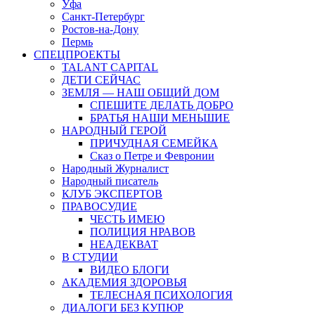
Уфа
Санкт-Петербург
Ростов-на-Дону
Пермь
СПЕЦПРОЕКТЫ
TALANT CAPITAL
ДЕТИ СЕЙЧАС
ЗЕМЛЯ — НАШ ОБЩИЙ ДОМ
СПЕШИТЕ ДЕЛАТЬ ДОБРО
БРАТЬЯ НАШИ МЕНЬШИЕ
НАРОДНЫЙ ГЕРОЙ
ПРИЧУДНАЯ СЕМЕЙКА
Сказ о Петре и Февронии
Народный Журналист
Народный писатель
КЛУБ ЭКСПЕРТОВ
ПРАВОСУДИЕ
ЧЕСТЬ ИМЕЮ
ПОЛИЦИЯ НРАВОВ
НЕАДЕКВАТ
В СТУДИИ
ВИДЕО БЛОГИ
АКАДЕМИЯ ЗДОРОВЬЯ
ТЕЛЕСНАЯ ПСИХОЛОГИЯ
ДИАЛОГИ БЕЗ КУПЮР